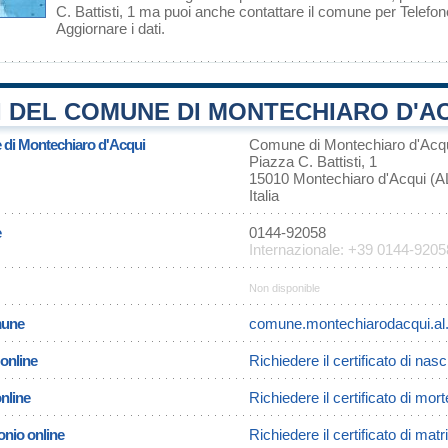
C. Battisti, 1 ma puoi anche contattare il comune per Telef
Aggiornare i dati
.
 DEL COMUNE DI MONTECHIARO D'AC
e di Montechiaro d'Acqui
Comune di Montechiaro d'Acq
Piazza C. Battisti, 1
15010 Montechiaro d'Acqui (A
Italia
e
0144-92058
Internazionale: +39 0144-9205
Non disponible
omune
comune.montechiarodacqui.al.i
 online
Richiedere il certificato di nas
online
Richiedere il certificato di mo
onio online
Richiedere il certificato di ma