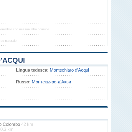
gemellato con nessun altro comune.
rco naturale
'ACQUI
Lingua tedesca:
Montechiaro d’Acqui
Russo:
Монтекьяро-д'Акви
oro Colombo
42 km
60.3 km