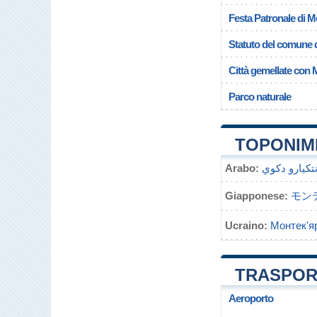
Festa Patronale di 
Statuto del comune 
Città gemellate con
Parco naturale
TOPONIMI
Arabo:
تكيارو دكوي
Giapponese:
モン
Ucraino:
Монтек'яр
TRASPOR
Aeroporto