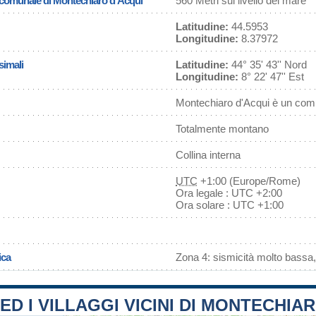
a comunale di Montechiaro d'Acqui
560 Metri sul livello del mare
Latitudine:
44.5953
Longitudine:
8.37972
simali
Latitudine:
44° 35' 43'' Nord
Longitudine:
8° 22' 47'' Est
Montechiaro d'Acqui è un com
Totalmente montano
Collina interna
UTC
+1:00 (Europe/Rome)
Ora legale : UTC +2:00
Ora solare : UTC +1:00
ica
Zona 4: sismicità molto bassa,
 ED I VILLAGGI VICINI DI MONTECHIA