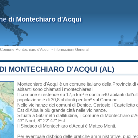
ne
di Montechiaro d'Acqui
Comune Montechiaro d'Acqui
> Informazioni Generali
I MONTECHIARO D'ACQUI (AL)
Montechiaro d'Acqui
è un comune italiano
della Provincia di
abitanti sono chiamati i montechiaresi.
Il comune si estende su 17,5 km² e conta 540 abitanti dall'u
popolazione è di 30,8 abitanti per km² sul Comune.
Nelle vicinanze dei comuni di
Denice
,
Cartosio
i
Castelletto 
Est di
Alba
la più grande città nelle vicinanze.
Situata a 560 metri d'altitudine, il comune di Montechiaro d'
43'' Nord, 8° 22' 47'' Est.
Il Sindaco di Montechiaro d'Acqui è Matteo Monti.
Per eventuale disbrigo delle pratiche amministrative, puoi r