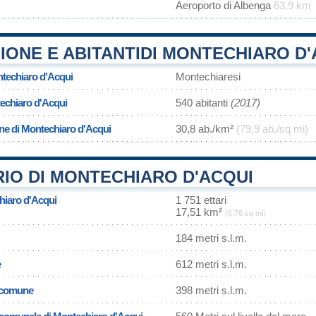
Aeroporto di Albenga
63.9 km
ONE E ABITANTIDI MONTECHIARO D'
ntechiaro d'Acqui
Montechiaresi
echiaro d'Acqui
540 abitanti
(2017)
one di Montechiaro d'Acqui
30,8 ab./km²
(79,9 ab./sq mi)
IO DI MONTECHIARO D'ACQUI
hiaro d'Acqui
1 751 ettari
17,51 km²
(6,76 sq mi)
184 metri s.l.m.
e
612 metri s.l.m.
l comune
398 metri s.l.m.