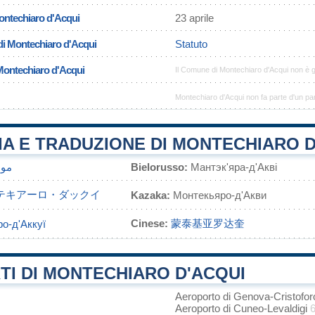
Montechiaro d'Acqui
23 aprile
di Montechiaro d'Acqui
Statuto
 Montechiaro d'Acqui
Il Comune di Montechiaro d'Acqui non è 
Montechiaro d'Acqui non fa parte d'un pa
A E TRADUZIONE DI MONTECHIARO D
مون
Bielorusso:
Мантэк'яра-д'Акві
テキアーロ・ダックイ
Kazaka:
Монтекьяро-д'Акви
Cinese:
蒙泰基亚罗达奎
о-д'Аккуї
TI DI MONTECHIARO D'ACQUI
Aeroporto di Genova-Cristof
Aeroporto di Cuneo-Levaldigi