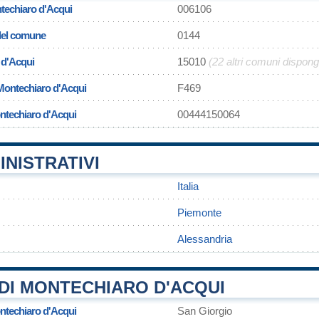
techiaro d'Acqui
006106
 del comune
0144
 d'Acqui
15010
(22 altri comuni dispon
 Montechiaro d'Acqui
F469
ontechiaro d'Acqui
00444150064
INISTRATIVI
Italia
Piemonte
Alessandria
DI MONTECHIARO D'ACQUI
ntechiaro d'Acqui
San Giorgio