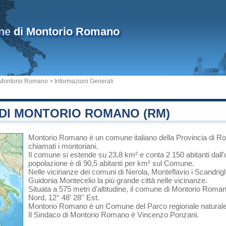
ne
di Montorio Romano
Montorio Romano
> Informazioni Generali
DI MONTORIO ROMANO (RM)
Montorio Romano
è un comune italiano
della Provincia di 
chiamati i montoriani.
Il comune si estende su 23,8 km² e conta 2 150 abitanti dall'
popolazione è di 90,5 abitanti per km² sul Comune.
Nelle vicinanze dei comuni di
Nerola
,
Monteflavio
i
Scandrigl
Guidonia Montecelio
la più grande città nelle vicinanze.
Situata a 575 metri d'altitudine, il comune di Montorio Roman
Nord, 12° 48' 28'' Est.
Montorio Romano è un Comune del
Parco regionale naturale
Il Sindaco di Montorio Romano è Vincenzo Ponzani.