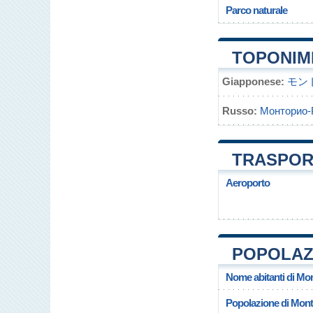
Parco naturale
TOPONIM
Giapponese:
モン
Russo:
Монторио-
TRASPOR
Aeroporto
POPOLAZ
Nome abitanti di M
Popolazione di Mon