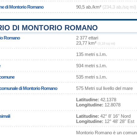
one di Montorio Romano
90,5 ab./km²
(234,3 ab./sq mi)
RIO DI MONTORIO ROMANO
rio Romano
2 377 ettari
23,77 km²
(9,18 sq mi)
135 metri s.l.m.
e
934 metri s.l.m.
l comune
535 metri s.l.m.
sa comunale di Montorio Romano
575 Metri sul livello del mare
Latitudine:
42.1378
Longitudine:
12.8078
simali
Latitudine:
42° 8' 16'' Nord
Longitudine:
12° 48' 28'' Est
Montorio Romano è un comune