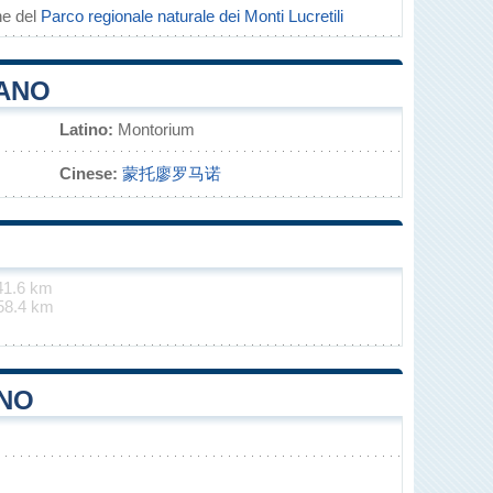
e del
Parco regionale naturale dei Monti Lucretili
MANO
Latino:
Montorium
Cinese:
蒙托廖罗马诺
41.6 km
58.4 km
ANO