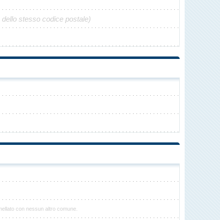
 dello stesso codice postale)
ellato con nessun altro comune.