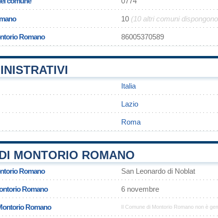
 del comune
0774
omano
10
(10 altri comuni dispongono
ontorio Romano
86005370589
INISTRATIVI
Italia
Lazio
Roma
DI MONTORIO ROMANO
ontorio Romano
San Leonardo di Noblat
Montorio Romano
6 novembre
 Montorio Romano
Il Comune di Montorio Romano non è gem