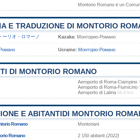
Montorio Romano è un Comun
IA E TRADUZIONE DI MONTORIO RO
トーリオ・ロマーノ
Kazaka:
Монторио-Романо
Романо
Ucraino:
Монторіо-Романо
TI DI MONTORIO ROMANO
Aeroporto di Roma-Ciampino
Aeroporto di Roma-Fiumicino
Aeroporto di Latina
66.8 km
IONE E ABITANTIDI MONTORIO ROM
ontorio Romano
Montoriani
torio Romano
2 150 abitanti
(2022)