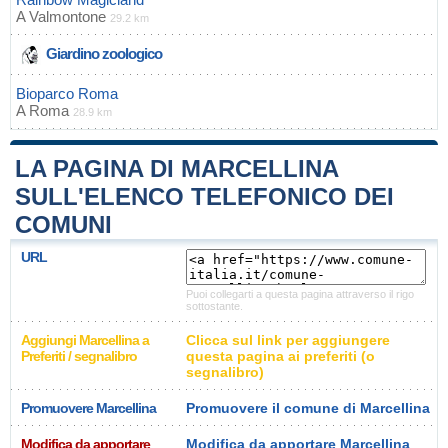
A
Valmontone
29.2 km
Giardino zoologico
Bioparco Roma
A
Roma
28.9 km
LA PAGINA DI MARCELLINA
SULL'ELENCO TELEFONICO DEI
COMUNI
URL
Puoi collegarti a questa pagina attraverso il rigo
sottostante.
Aggiungi Marcellina a
Clicca sul link per aggiungere
Preferiti / segnalibro
questa pagina ai preferiti (o
segnalibro)
Promuovere Marcellina
Promuovere il comune di Marcellina
Modifica da apportare
Modifica da apportare Marcellina