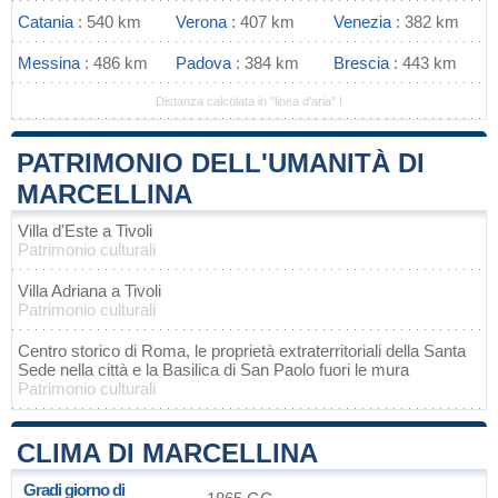
Catania
: 540 km
Verona
: 407 km
Venezia
: 382 km
Messina
: 486 km
Padova
: 384 km
Brescia
: 443 km
Distanza calcolata in "linea d'aria" !
PATRIMONIO DELL'UMANITÀ DI
MARCELLINA
Villa d'Este a Tivoli
Patrimonio culturali
Villa Adriana a Tivoli
Patrimonio culturali
Centro storico di Roma, le proprietà extraterritoriali della Santa
Sede nella città e la Basilica di San Paolo fuori le mura
Patrimonio culturali
CLIMA DI MARCELLINA
Gradi giorno di