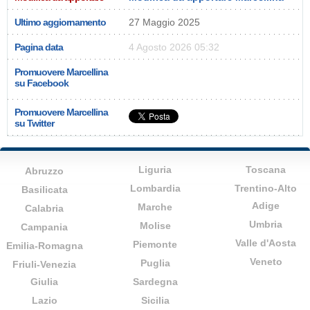
Ultimo aggiornamento
27 Maggio 2025
Pagina data
4 Agosto 2026 05:32
Promuovere Marcellina
su Facebook
Promuovere Marcellina
su Twitter
Liguria
Toscana
Abruzzo
Lombardia
Trentino-Alto
Basilicata
Adige
Marche
Calabria
Umbria
Molise
Campania
Valle d'Aosta
Piemonte
Emilia-Romagna
Veneto
Puglia
Friuli-Venezia
Giulia
Sardegna
Lazio
Sicilia