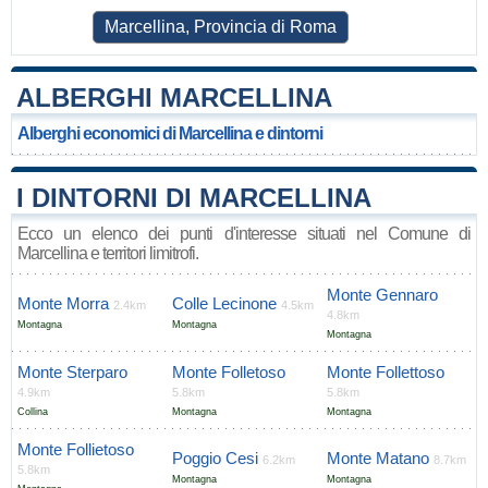
Marcellina, Provincia di Roma
ALBERGHI MARCELLINA
Alberghi economici di Marcellina e dintorni
I DINTORNI DI MARCELLINA
Ecco un elenco dei punti d'interesse situati nel Comune di
Marcellina e territori limitrofi.
Monte Gennaro
Monte Morra
Colle Lecinone
2.4km
4.5km
4.8km
Montagna
Montagna
Montagna
Monte Sterparo
Monte Folletoso
Monte Follettoso
4.9km
5.8km
5.8km
Collina
Montagna
Montagna
Monte Follietoso
Poggio Cesi
Monte Matano
6.2km
8.7km
5.8km
Montagna
Montagna