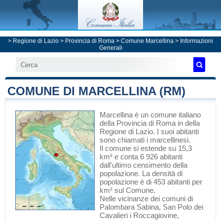
>
Regione di Lazio
>
Provincia di Roma
>
Comune Marcellina
> Informazioni
Generali
COMUNE DI MARCELLINA (RM)
Marcellina
è un comune italiano
della Provincia di Roma
in
della
Regione di Lazio
. I suoi abitanti
sono chiamati i marcellinesi.
Il comune si estende su 15,3
km² e conta 6 926 abitanti
dall'ultimo censimento della
popolazione. La densità di
popolazione è di 453 abitanti per
km² sul Comune.
Nelle vicinanze dei comuni di
Palombara Sabina
,
San Polo dei
Cavalieri
i
Roccagiovine
,