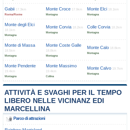
Gabii
Monte Croce
Monte Elci
17.3km
17.9km
18.1km
Rovina/Rovine
Montagna
Montagna
Monte degli Elci
Monte Corvia
Colle Corvia
18.2km
18.2km
18.1km
Montagna
Montagna
Montagna
Monte di Massa
Monte Coste Galle
Monte Calo
18.8km
18.5km
18.8km
Montagna
Montagna
Montagna
Monte Pendente
Monte Massimo
Monte Calvo
19.7km
19.4km
19.4km
Montagna
Montagna
Collina
ATTIVITÀ E SVAGHI PER IL TEMPO
LIBERO NELLE VICINANZ EDI
MARCELLINA
Parco di attrazioni
Rainbow Magicland