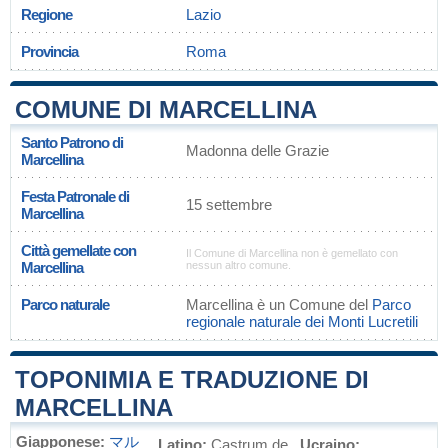
Regione
Lazio
Provincia
Roma
COMUNE DI MARCELLINA
Santo Patrono di
Madonna delle Grazie
Marcellina
Festa Patronale di
15 settembre
Marcellina
Città gemellate con
Il Comune di Marcellina non è gemellato con
Marcellina
nessun altro comune.
Parco naturale
Marcellina è un Comune del
Parco
regionale naturale dei Monti Lucretili
TOPONIMIA E TRADUZIONE DI
MARCELLINA
Giapponese:
マル
Latino:
Castrum de
Ucraino: