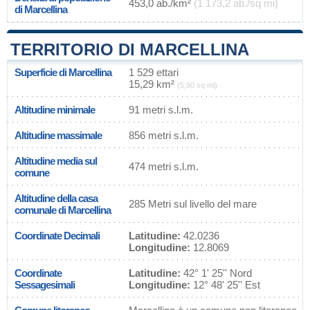
453,0 ab./km²
(1 173,2 ab./sq mi)
di Marcellina
TERRITORIO DI MARCELLINA
Superficie di Marcellina
1 529 ettari
15,29 km²
(5,90 sq mi)
Altitudine minimale
91 metri s.l.m.
Altitudine massimale
856 metri s.l.m.
Altitudine media sul
474 metri s.l.m.
comune
Altitudine della casa
285 Metri sul livello del mare
comunale di Marcellina
Coordinate Decimali
Latitudine:
42.0236
Longitudine:
12.8069
Coordinate
Latitudine:
42° 1' 25'' Nord
Sessagesimali
Longitudine:
12° 48' 25'' Est