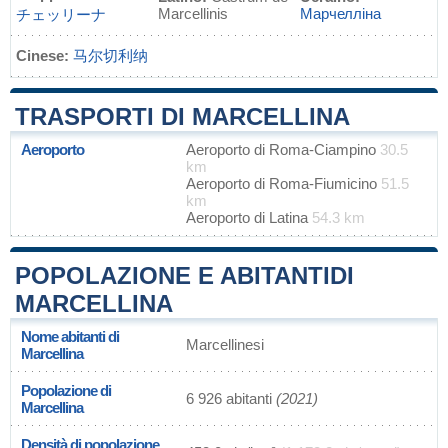
Marcellinis
Марчелліна
チェッリーナ
Cinese:
马尔切利纳
TRASPORTI DI MARCELLINA
Aeroporto
Aeroporto di Roma-Ciampino
30.5
km
Aeroporto di Roma-Fiumicino
51.5
km
Aeroporto di Latina
54.3 km
POPOLAZIONE E ABITANTIDI
MARCELLINA
Nome abitanti di
Marcellinesi
Marcellina
Popolazione di
6 926 abitanti
(2021)
Marcellina
Densità di popolazione