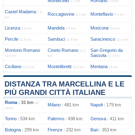
Montecelio
Romano
7.7 km
7.8 km
Castel Madama
7.8
Roccagiovine
Monteflavio
8.2 km
9.4 km
km
Licenza
Mandela
Moricone
9.5 km
9.6 km
9.9 km
Percile
Sambuci
Saracinesco
11.5 km
11.8 km
12.4 km
Montorio Romano
Cineto Romano
San Gregorio da
13.1
Sassola
12.6 km
km
13.2 km
Ciciliano
Montelibretti
Mentana
13.2 km
13.4 km
14 km
DISTANZA TRA MARCELLINA E LE
PIÙ GRANDI CITTÀ ITALIANE
Roma
: 31 km
più
Milano
: 481 km
Napoli
: 179 km
vicina
Torino
: 534 km
Palermo
: 438 km
Genova
: 411 km
Bologna
: 299 km
Firenze
: 232 km
Bari
: 353 km