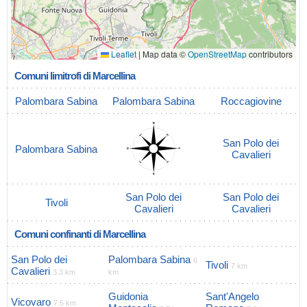
Leaflet
|
Map data ©
OpenStreetMap
contributors
Comuni limitrofi di Marcellina
Palombara Sabina
Palombara Sabina
Roccagiovine
San Polo dei
Palombara Sabina
Cavalieri
San Polo dei
San Polo dei
Tivoli
Cavalieri
Cavalieri
Comuni confinanti di Marcellina
San Polo dei
Palombara Sabina
6
Tivoli
7 km
Cavalieri
3.3 km
km
Guidonia
Sant'Angelo
Vicovaro
7.5 km