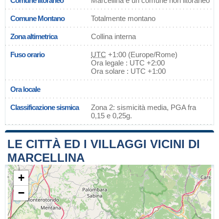
Comune litoraneo
Marcellina è un comune non litoraneo
Comune Montano
Totalmente montano
Zona altimetrica
Collina interna
Fuso orario
UTC
+1:00 (Europe/Rome)
Ora legale : UTC +2:00
Ora solare : UTC +1:00
Ora locale
Classificazione sismica
Zona 2: sismicità media, PGA fra
0,15 e 0,25g.
LE CITTÀ ED I VILLAGGI VICINI DI
MARCELLINA
+
−