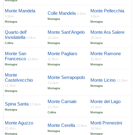
Montagna
Monte Mandela
Monte Pellecchia
Colle Mandela
9.5km
9.5km
9.8km
Montagna
Montagna
Montagna
Quarto dell’
Monte Sant’Angelo
Monte Ara Salere
Inviolatella
9.9km
10.1km
10.1km
Collina
Montagna
Montagna
Monte San
Monte Pagliaro
Monte Ramone
Francesco
10.6km
11.9km
11.9km
Montagna
Montagna
Montagna
Monte
Monte Serrapopolo
Castelvecchio
Monte Licino
13.2km
13.2km
12.2km
Montagna
Montagna
Montagna
Monte Carnale
Monte del Lago
Spina Santa
13.6km
13.7km
14.2km
Montagna
Collina
Montagna
Monte Aguzzo
Monti Prenestini
Monte Cerella
15.8km
15.4km
16.5km
Montagna
Montagna
Montagne