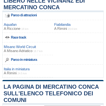
LIBERO NELLE VICINANZ EDI
MERCATINO CONCA
Parco di attrazioni
Aquafan
Fiabilandia
A
Riccione
A
Rimini
18 km
20.6 km
Race track
Misano World Circuit
A
Misano Adriatico
18.7 km
Parco in miniatura
Italia in miniatura
A
Rimini
24.5 km
LA PAGINA DI MERCATINO CONCA
SULL'ELENCO TELEFONICO DEI
COMUNI