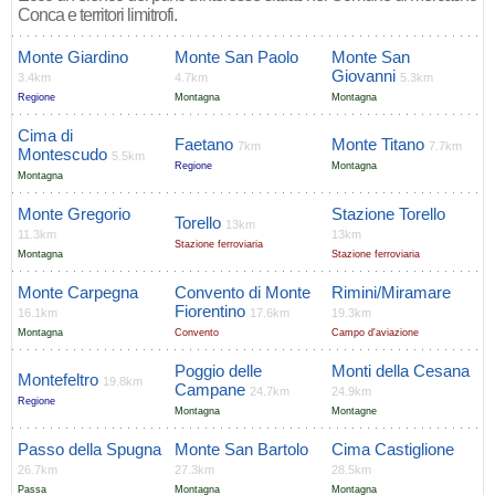
Conca e territori limitrofi.
Monte Giardino
Monte San Paolo
Monte San
Giovanni
3.4km
4.7km
5.3km
Regione
Montagna
Montagna
Cima di
Faetano
Monte Titano
7km
7.7km
Montescudo
5.5km
Regione
Montagna
Montagna
Monte Gregorio
Stazione Torello
Torello
13km
11.3km
13km
Stazione ferroviaria
Montagna
Stazione ferroviaria
Monte Carpegna
Convento di Monte
Rimini/Miramare
Fiorentino
16.1km
17.6km
19.3km
Montagna
Convento
Campo d'aviazione
Poggio delle
Monti della Cesana
Montefeltro
19.8km
Campane
24.7km
24.9km
Regione
Montagna
Montagne
Passo della Spugna
Monte San Bartolo
Cima Castiglione
26.7km
27.3km
28.5km
Passa
Montagna
Montagna