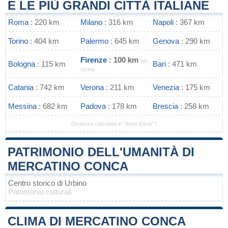
E LE PIÙ GRANDI CITTÀ ITALIANE
Roma
: 220 km
Milano
: 316 km
Napoli
: 367 km
Torino
: 404 km
Palermo
: 645 km
Genova
: 290 km
Firenze
: 100 km
più
Bologna
: 115 km
Bari
: 471 km
vicina
Catania
: 742 km
Verona
: 211 km
Venezia
: 175 km
Messina
: 682 km
Padova
: 178 km
Brescia
: 258 km
Distanza calcolata in "linea d'aria" !
PATRIMONIO DELL'UMANITÀ DI
MERCATINO CONCA
Centro storico di Urbino
Patrimonio culturali
CLIMA DI MERCATINO CONCA