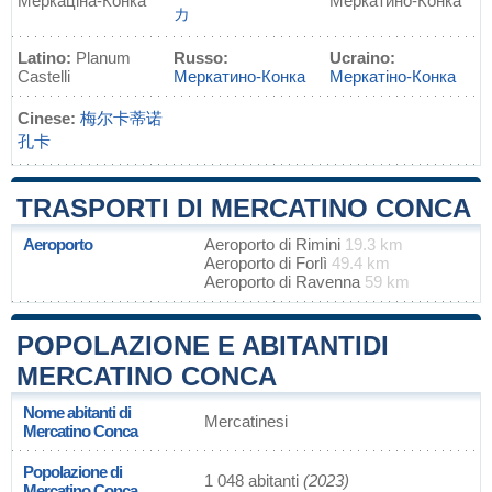
Меркаціна-Конка
Меркатино-Конка
カ
Latino:
Planum
Russo:
Ucraino:
Castelli
Меркатино-Конка
Меркатіно-Конка
Cinese:
梅尔卡蒂诺
孔卡
TRASPORTI DI MERCATINO CONCA
Aeroporto
Aeroporto di Rimini
19.3 km
Aeroporto di Forlì
49.4 km
Aeroporto di Ravenna
59 km
POPOLAZIONE E ABITANTIDI
MERCATINO CONCA
Nome abitanti di
Mercatinesi
Mercatino Conca
Popolazione di
1 048 abitanti
(2023)
Mercatino Conca