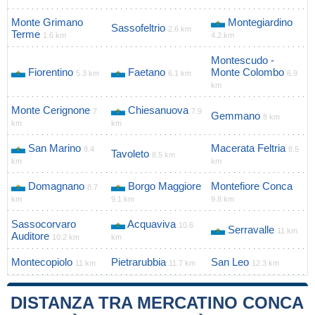
Monte Grimano
Montegiardino
Sassofeltrio
2.6 km
Terme
1.6 km
4.2 km
Montescudo -
Fiorentino
Faetano
Monte Colombo
5.3 km
6.1 km
6.9
km
Monte Cerignone
Chiesanuova
7
7.9
Gemmano
8 km
km
km
San Marino
Macerata Feltria
8.4
8.5
Tavoleto
8.5 km
km
km
Domagnano
Borgo Maggiore
Montefiore Conca
8.7
km
9.1 km
9.8 km
Sassocorvaro
Acquaviva
10.6
Serravalle
11 km
Auditore
10.2 km
km
Montecopiolo
Pietrarubbia
San Leo
11 km
11.7 km
12.3 km
DISTANZA TRA MERCATINO CONCA