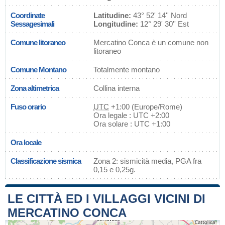
Coordinate
Latitudine:
43° 52' 14'' Nord
Sessagesimali
Longitudine:
12° 29' 30'' Est
Comune litoraneo
Mercatino Conca è un comune non
litoraneo
Comune Montano
Totalmente montano
Zona altimetrica
Collina interna
Fuso orario
UTC
+1:00 (Europe/Rome)
Ora legale : UTC +2:00
Ora solare : UTC +1:00
Ora locale
Classificazione sismica
Zona 2: sismicità media, PGA fra
0,15 e 0,25g.
LE CITTÀ ED I VILLAGGI VICINI DI
MERCATINO CONCA