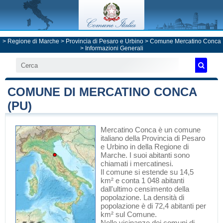
>
Regione di Marche
>
Provincia di Pesaro e Urbino
>
Comune Mercatino Conca
> Informazioni Generali
COMUNE DI MERCATINO CONCA
(PU)
Mercatino Conca
è un comune
italiano
della Provincia di Pesaro
e Urbino
in
della Regione di
Marche
. I suoi abitanti sono
chiamati i mercatinesi.
Il comune si estende su 14,5
km² e conta 1 048 abitanti
dall'ultimo censimento della
popolazione. La densità di
popolazione è di 72,4 abitanti per
km² sul Comune.
Nelle vicinanze dei comuni di