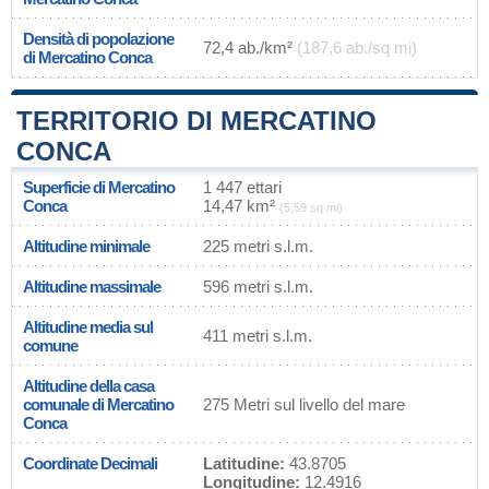
Densità di popolazione
72,4 ab./km²
(187,6 ab./sq mi)
di Mercatino Conca
TERRITORIO DI MERCATINO
CONCA
Superficie di Mercatino
1 447 ettari
Conca
14,47 km²
(5,59 sq mi)
Altitudine minimale
225 metri s.l.m.
Altitudine massimale
596 metri s.l.m.
Altitudine media sul
411 metri s.l.m.
comune
Altitudine della casa
comunale di Mercatino
275 Metri sul livello del mare
Conca
Coordinate Decimali
Latitudine:
43.8705
Longitudine:
12.4916