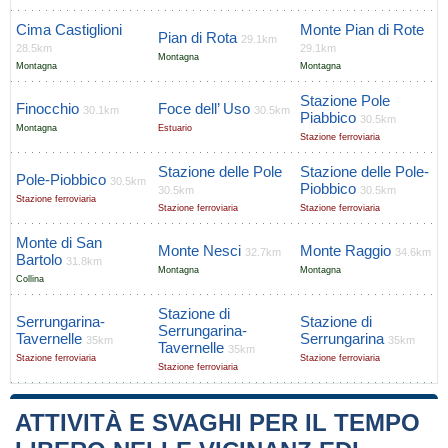
Cima Castiglioni
Monte Pian di Rote
Pian di Rota
29.1km
28.5km
29.1km
Montagna
Montagna
Montagna
Stazione Pole
Finocchio
Foce dell’ Uso
30.1km
30.5km
Piabbico
30.5km
Montagna
Estuario
Stazione ferroviaria
Stazione delle Pole
Stazione delle Pole-
Pole-Piobbico
30.5km
Piobbico
30.5km
30.5km
Stazione ferroviaria
Stazione ferroviaria
Stazione ferroviaria
Monte di San
Monte Nesci
Monte Raggio
32.7km
34.6km
Bartolo
31.8km
Montagna
Montagna
Collina
Stazione di
Serrungarina-
Stazione di
Serrungarina-
Tavernelle
Serrungarina
35km
35km
Tavernelle
35km
Stazione ferroviaria
Stazione ferroviaria
Stazione ferroviaria
ATTIVITÀ E SVAGHI PER IL TEMPO