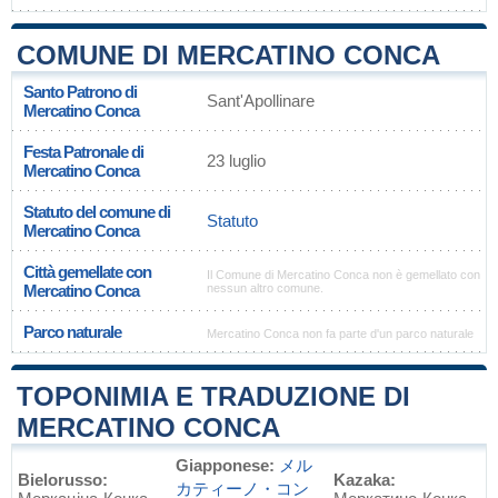
COMUNE DI MERCATINO CONCA
Santo Patrono di
Sant'Apollinare
Mercatino Conca
Festa Patronale di
23 luglio
Mercatino Conca
Statuto del comune di
Statuto
Mercatino Conca
Città gemellate con
Il Comune di Mercatino Conca non è gemellato con
Mercatino Conca
nessun altro comune.
Parco naturale
Mercatino Conca non fa parte d'un parco naturale
TOPONIMIA E TRADUZIONE DI
MERCATINO CONCA
Giapponese:
メル
Bielorusso:
Kazaka:
カティーノ・コン