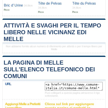
Tête de Pelvas
Tête du Pelvas
Bric d’ Urine
34.8km
34.8km
34.8km
Picco
Picco
Picco
ATTIVITÀ E SVAGHI PER IL TEMPO
LIBERO NELLE VICINANZ EDI
MELLE
Non abbiamo fornito alcun numero di riferimento per attività o per il tempo libero per
Melle
LA PAGINA DI MELLE
SULL'ELENCO TELEFONICO DEI
COMUNI
URL
Puoi collegarti a questa pagina attraverso il rigo
sottostante.
Aggiungi Melle a Preferiti
Clicca sul link per aggiungere
/ segnalibro
questa pagina ai preferiti (o