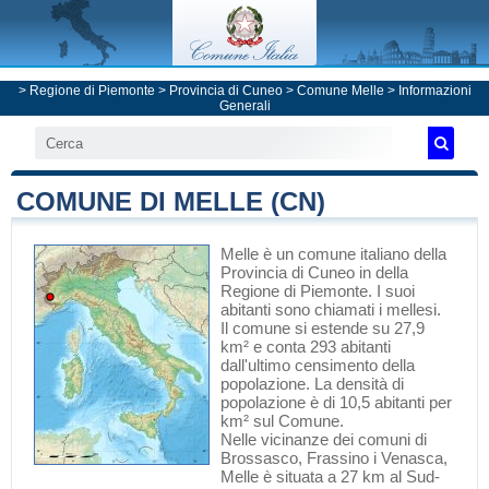
>
Regione di Piemonte
>
Provincia di Cuneo
>
Comune Melle
> Informazioni
Generali
COMUNE DI MELLE (CN)
Melle
è un comune italiano
della
Provincia di Cuneo
in
della
Regione di Piemonte
. I suoi
abitanti sono chiamati i mellesi.
Il comune si estende su 27,9
km² e conta 293 abitanti
dall'ultimo censimento della
popolazione. La densità di
popolazione è di 10,5 abitanti per
km² sul Comune.
Nelle vicinanze dei comuni di
Brossasco
,
Frassino
i
Venasca
,
Melle è situata a 27 km al Sud-