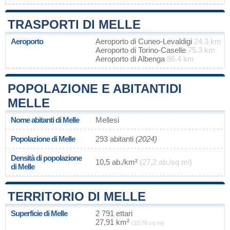
TRASPORTI DI MELLE
Aeroporto
Aeroporto di Cuneo-Levaldigi
24.3 km
Aeroporto di Torino-Caselle
75.3 km
Aeroporto di Albenga
86.4 km
POPOLAZIONE E ABITANTIDI
MELLE
Nome abitanti di Melle
Mellesi
Popolazione di Melle
293 abitanti
(2024)
Densità di popolazione
10,5 ab./km²
(27,2 ab./sq mi)
di Melle
TERRITORIO DI MELLE
Superficie di Melle
2 791 ettari
27,91 km²
(10,78 sq mi)