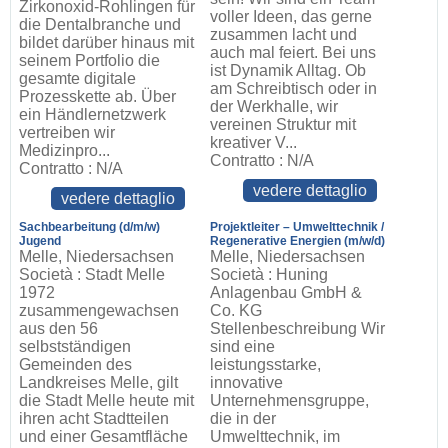
Zirkonoxid-Rohlingen für
voller Ideen, das gerne
die Dentalbranche und
zusammen lacht und
bildet darüber hinaus mit
auch mal feiert. Bei uns
seinem Portfolio die
ist Dynamik Alltag. Ob
gesamte digitale
am Schreibtisch oder in
Prozesskette ab. Über
der Werkhalle, wir
ein Händlernetzwerk
vereinen Struktur mit
vertreiben wir
kreativer V...
Medizinpro...
Contratto : N/A
Contratto : N/A
vedere dettaglio
vedere dettaglio
Sachbearbeitung (d/m/w)
Projektleiter – Umwelttechnik /
Jugend
Regenerative Energien (m/w/d)
Melle, Niedersachsen
Melle, Niedersachsen
Società : Stadt Melle
Società : Huning
1972
Anlagenbau GmbH &
zusammengewachsen
Co. KG
aus den 56
Stellenbeschreibung Wir
selbstständigen
sind eine
Gemeinden des
leistungsstarke,
Landkreises Melle, gilt
innovative
die Stadt Melle heute mit
Unternehmensgruppe,
ihren acht Stadtteilen
die in der
und einer Gesamtfläche
Umwelttechnik, im