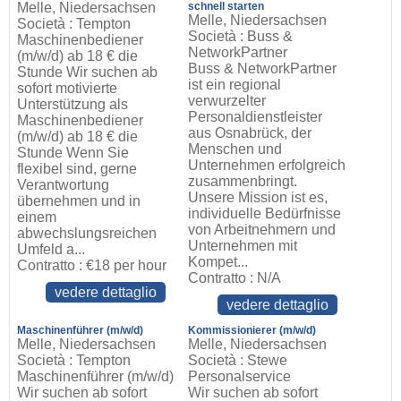
Melle, Niedersachsen
schnell starten
Melle, Niedersachsen
Società : Tempton
Società : Buss &
Maschinenbediener
NetworkPartner
(m/w/d) ab 18 € die
Buss & NetworkPartner
Stunde Wir suchen ab
ist ein regional
sofort motivierte
verwurzelter
Unterstützung als
Personaldienstleister
Maschinenbediener
aus Osnabrück, der
(m/w/d) ab 18 € die
Menschen und
Stunde Wenn Sie
Unternehmen erfolgreich
flexibel sind, gerne
zusammenbringt.
Verantwortung
Unsere Mission ist es,
übernehmen und in
individuelle Bedürfnisse
einem
von Arbeitnehmern und
abwechslungsreichen
Unternehmen mit
Umfeld a...
Kompet...
Contratto : €18 per hour
Contratto : N/A
vedere dettaglio
vedere dettaglio
Maschinenführer (m/w/d)
Kommissionierer (m/w/d)
Melle, Niedersachsen
Melle, Niedersachsen
Società : Tempton
Società : Stewe
Maschinenführer (m/w/d)
Personalservice
Wir suchen ab sofort
Wir suchen ab sofort