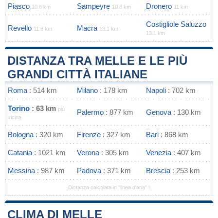
Piasco
Sampeyre
Dronero
10.6 km
10.8 km
11 km
Costigliole Saluzzo
Revello
Macra
11.8 km
13.1 km
13.1 km
DISTANZA TRA MELLE E LE PIÙ
GRANDI CITTÀ ITALIANE
Roma
: 514 km
Milano
: 178 km
Napoli
: 702 km
Torino
: 63 km
più
Palermo
: 877 km
Genova
: 130 km
vicina
Bologna
: 320 km
Firenze
: 327 km
Bari
: 868 km
Catania
: 1021 km
Verona
: 305 km
Venezia
: 407 km
Messina
: 987 km
Padova
: 371 km
Brescia
: 253 km
Distanza calcolata in "linea d'aria" !
CLIMA DI MELLE