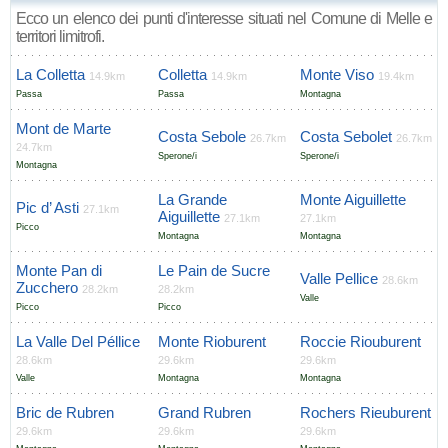
Ecco un elenco dei punti d'interesse situati nel Comune di Melle e
territori limitrofi.
La Colletta
Colletta
Monte Viso
14.9km
14.9km
19.4km
Passa
Passa
Montagna
Mont de Marte
Costa Sebole
Costa Sebolet
26.7km
26.7km
24.7km
Sperone/i
Sperone/i
Montagna
La Grande
Monte Aiguillette
Pic d’ Asti
27.1km
Aiguillette
27.1km
27.1km
Picco
Montagna
Montagna
Monte Pan di
Le Pain de Sucre
Valle Pellice
28.6km
Zucchero
28.2km
28.2km
Valle
Picco
Picco
La Valle Del Péllice
Monte Rioburent
Roccie Riouburent
28.6km
29.6km
29.6km
Valle
Montagna
Montagna
Bric de Rubren
Grand Rubren
Rochers Rieuburent
29.6km
29.6km
29.6km