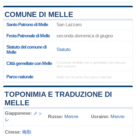
COMUNE DI MELLE
Santo Patrono di Melle
San Lazzaro
Festa Patronale di Melle
seconda domenica di giugno
Statuto del comune di
Statuto
Melle
Città gemellate con Melle
Il Comune di Melle non è gemellato con nessun
altro comune.
Parco naturale
Melle non fa parte d'un parco naturale
TOPONIMIA E TRADUZIONE DI
MELLE
Giapponese:
メッ
Russo:
Мелле
Ucraino:
Мелле
レ
Cinese:
梅勒