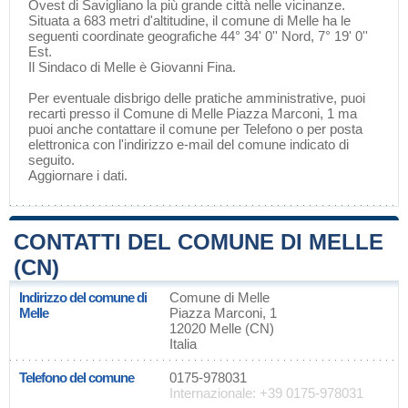
Ovest di
Savigliano
la più grande città nelle vicinanze.
Situata a 683 metri d'altitudine, il comune di Melle ha le
seguenti coordinate geografiche 44° 34' 0'' Nord, 7° 19' 0''
Est.
Il Sindaco di Melle è Giovanni Fina.
Per eventuale disbrigo delle pratiche amministrative, puoi
recarti presso il Comune di Melle Piazza Marconi, 1 ma
puoi anche contattare il comune per Telefono o per posta
elettronica con l'indirizzo e-mail del comune indicato di
seguito.
Aggiornare i dati
.
CONTATTI DEL COMUNE DI MELLE
(CN)
Indirizzo del comune di
Comune di Melle
Melle
Piazza Marconi, 1
12020 Melle (CN)
Italia
Telefono del comune
0175-978031
Internazionale: +39 0175-978031