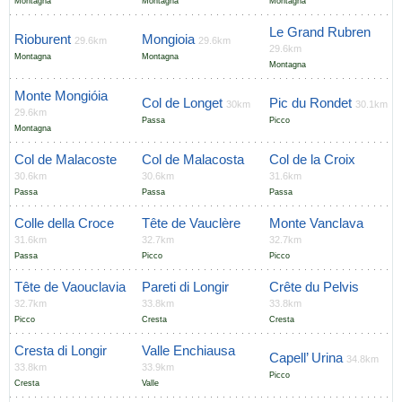
Montagna
Montagna
Montagna
Le Grand Rubren
Rioburent
Mongioia
29.6km
29.6km
29.6km
Montagna
Montagna
Montagna
Monte Mongióia
Col de Longet
Pic du Rondet
30km
30.1km
29.6km
Passa
Picco
Montagna
Col de Malacoste
Col de Malacosta
Col de la Croix
30.6km
30.6km
31.6km
Passa
Passa
Passa
Colle della Croce
Tête de Vauclère
Monte Vanclava
31.6km
32.7km
32.7km
Passa
Picco
Picco
Tête de Vaouclavia
Pareti di Longir
Crête du Pelvis
32.7km
33.8km
33.8km
Picco
Cresta
Cresta
Cresta di Longir
Valle Enchiausa
Capell’ Urina
34.8km
33.8km
33.9km
Picco
Cresta
Valle