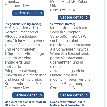
amerik...
Melle. M.E.H.R. Zukunft
Contratto : N/A
Urla...
Contratto : N/A
vedere dettaglio
vedere dettaglio
Pflegedienstleitung (m/w/d)
Schweißer (m/w/d)
Melle, Niedersachsen
Melle, Niedersachsen
Società : medcareer
Società : Tempton
Pflegedienstleitung
Schweißer (m/w/d) Wir
(m/w/d) Im Auftrag eines
suchen ab sofort
wirtschaftlich starken
motivierte Unterstützung
und renommierten
als Schweißer (m/w/d)
Trägers der Altenpflege
Wenn Sie flexibel sind,
suchen wir eine
gerne Verantwortung
engagierte und
übernehmen und in
motivierte
einem
Pflegedienstleitung
abwechslungsreichen
(m/w/d) für ein modernes
Umfeld arbeiten
und herzlich geführtes
möchten, freuen wir uns
Seniorenheim bei Me...
auf Ihre Bewerbung. ...
Contratto : N/A
Contratto : N/A
vedere dettaglio
vedere dettaglio
Maschinenbediener (m/w/d) ab
Gabelstaplerfahrer (gn) in
18 € die Stunde
Melle – Jetzt bewerben &