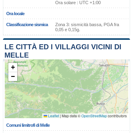
Ora solare : UTC +1:00
Ora locale
Classificazione sismica
Zona 3: sismicità bassa, PGA fra
0,05 e 0,15g.
LE CITTÀ ED I VILLAGGI VICINI DI
MELLE
+
−
Leaflet
|
Map data ©
OpenStreetMap
contributors
Comuni limitrofi di Melle