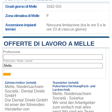
Gradi giorno di Melle
3162 GG
Zona climatica di Melle
F
Accensione impianti
Nessuna limitazione (tra le ore 5 e le
termici
ore 23 di ciascun giorno)
OFFERTE DI LAVORO A MELLE
Professione
Professione, Parole, società
, ,
Zahntechniker (m/w/d)
Teamleiter (m/w/d)
Melle, Niedersachsen
Pulverbeschichtung/Farb- und
Lacktechnik
Società : Dental Direkt
Melle, Niedersachsen
GmbH
Società : Solarlux
Die Dental Direkt GmbH
Wir sind der Arbeitgeber
ist einer der führenden
zum einfach mal alles
Hersteller von
sein! Wir sind ein Team