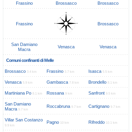
Frassino
Brossasco
Brossasco
Frassino
Brossasco
San Damiano
Venasca
Venasca
Macra
Comuni confinanti di Melle
Brossasco
Frassino
Isasca
3.4 km
3.7 km
5.5 km
Venasca
Gambasca
Brondello
5.9 km
7.8 km
8.1 km
Martiniana Po
Rossana
Sanfront
8.1 km
9 km
9.5 km
San Damiano
Roccabruna
Cartignano
9.7 km
9.7 km
Macra
9.7 km
Villar San Costanzo
Pagno
Rifreddo
10 km
10.1 km
9.9 km