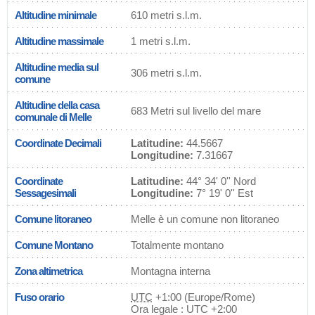
Altitudine minimale
610 metri s.l.m.
Altitudine massimale
1 metri s.l.m.
Altitudine media sul
306 metri s.l.m.
comune
Altitudine della casa
683 Metri sul livello del mare
comunale di Melle
Coordinate Decimali
Latitudine:
44.5667
Longitudine:
7.31667
Coordinate
Latitudine:
44° 34' 0'' Nord
Sessagesimali
Longitudine:
7° 19' 0'' Est
Comune litoraneo
Melle è un comune non litoraneo
Comune Montano
Totalmente montano
Zona altimetrica
Montagna interna
Fuso orario
UTC
+1:00 (Europe/Rome)
Ora legale : UTC +2:00