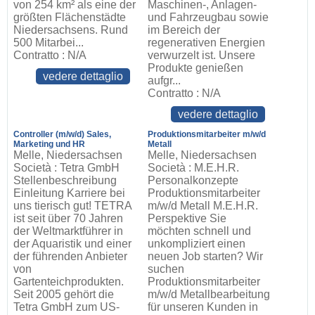
von 254 km² als eine der
Maschinen-, Anlagen-
größten Flächenstädte
und Fahrzeugbau sowie
Niedersachsens. Rund
im Bereich der
500 Mitarbei...
regenerativen Energien
Contratto : N/A
verwurzelt ist. Unsere
Produkte genießen
vedere dettaglio
aufgr...
Contratto : N/A
vedere dettaglio
Controller (m/w/d) Sales,
Produktionsmitarbeiter m/w/d
Marketing und HR
Metall
Melle, Niedersachsen
Melle, Niedersachsen
Società : Tetra GmbH
Società : M.E.H.R.
Stellenbeschreibung
Personalkonzepte
Einleitung Karriere bei
Produktionsmitarbeiter
uns tierisch gut! TETRA
m/w/d Metall M.E.H.R.
ist seit über 70 Jahren
Perspektive Sie
der Weltmarktführer in
möchten schnell und
der Aquaristik und einer
unkompliziert einen
der führenden Anbieter
neuen Job starten? Wir
von
suchen
Gartenteichprodukten.
Produktionsmitarbeiter
Seit 2005 gehört die
m/w/d Metallbearbeitung
Tetra GmbH zum US-
für unseren Kunden in