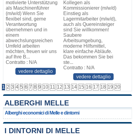
motivierte Unterstützung
Kollegen als
als Maschinenführer
Kommissionierer (m/w/d)
(m/w/d) Wenn Sie
Einstieg als
flexibel sind, gerne
Lagermitarbeiter (m/w/d),
Verantwortung
auch als Quereinsteiger
übernehmen und in
sind Sie willkommen!
einem
Saubere
abwechslungsreichen
Arbeitsumgebung,
Umfeld arbeiten
moderne Hilfsmittel,
möchten, freuen wir uns
klare einfache Abläufe.
auf Ihre B...
Das bekommen Sie bei
Contratto : N/A
ste...
Contratto : N/A
vedere dettaglio
vedere dettaglio
1
2
3
4
5
6
7
8
9
10
11
12
13
14
15
16
17
18
19
20
ALBERGHI MELLE
Alberghi economici di Melle e dintorni
I DINTORNI DI MELLE