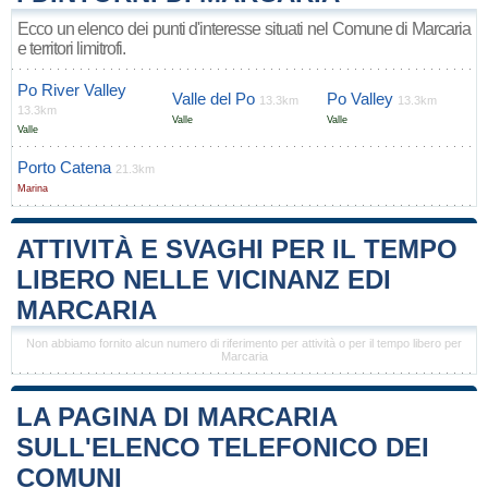
Ecco un elenco dei punti d'interesse situati nel Comune di Marcaria
e territori limitrofi.
Po River Valley
Valle del Po
Po Valley
13.3km
13.3km
13.3km
Valle
Valle
Valle
Porto Catena
21.3km
Marina
ATTIVITÀ E SVAGHI PER IL TEMPO
LIBERO NELLE VICINANZ EDI
MARCARIA
Non abbiamo fornito alcun numero di riferimento per attività o per il tempo libero per
Marcaria
LA PAGINA DI MARCARIA
SULL'ELENCO TELEFONICO DEI
COMUNI