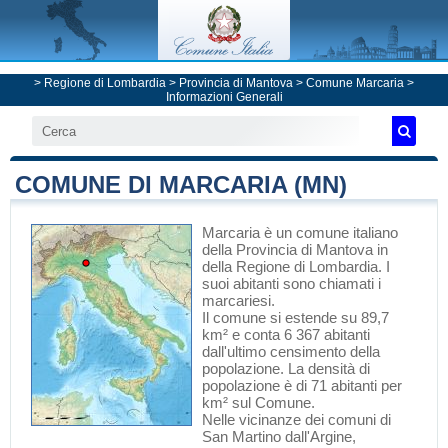
>
Regione di Lombardia
>
Provincia di Mantova
>
Comune Marcaria
>
Informazioni Generali
COMUNE DI MARCARIA (MN)
Marcaria
è un comune italiano
della Provincia di Mantova
in
della Regione di Lombardia
. I
suoi abitanti sono chiamati i
marcariesi.
Il comune si estende su 89,7
km² e conta 6 367 abitanti
dall'ultimo censimento della
popolazione. La densità di
popolazione è di 71 abitanti per
km² sul Comune.
Nelle vicinanze dei comuni di
San Martino dall'Argine
,