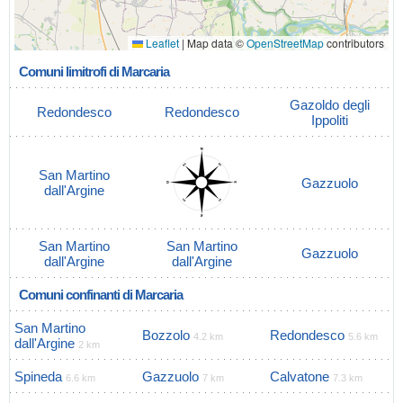
Leaflet
|
Map data ©
OpenStreetMap
contributors
Comuni limitrofi di Marcaria
Gazoldo degli
Redondesco
Redondesco
Ippoliti
San Martino
Gazzuolo
dall'Argine
San Martino
San Martino
Gazzuolo
dall'Argine
dall'Argine
Comuni confinanti di Marcaria
San Martino
Bozzolo
Redondesco
4.2 km
5.6 km
dall'Argine
2 km
Spineda
Gazzuolo
Calvatone
6.6 km
7 km
7.3 km