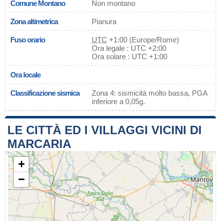
Comune Montano
Non montano
Zona altimetrica
Pianura
Fuso orario
UTC
+1:00 (Europe/Rome)
Ora legale : UTC +2:00
Ora solare : UTC +1:00
Ora locale
Classificazione sismica
Zona 4: sismicità molto bassa, PGA
inferiore a 0,05g.
LE CITTÀ ED I VILLAGGI VICINI DI
MARCARIA
+
−