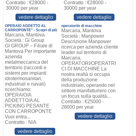
Contratto : €28000 -
Contratto : €28000 -
30000 per year
30000 per year
vedere dettaglio
vedere dettaglio
OPERAIO ADDETTO AL
operatori/e di macchine
CARROPONTE" - Scopri di più
Marcaria, Mantova
Marcaria, Mantova
Società : Manpower
Società : Gi Group
Descrizione Manpower
GI GROUP – Filiale di
ricerca per azienda cliente
Mantova Per importante
leader sul territorio di
azienda
Marcaria,
metalmeccanica del
OPERATORI/OPERATRI
territorio (raccordi e
CI DI MACCHINE La
sistemi per impianti
nostra realtà si occupa
idrotermosanitari,
della produzione
industriali e navali)
industriale, operando nel
ricerchiamo:
settore manifatturiero con
OPERAIO/A
un focus sulla qualità...
ADDETTO/A AL
Contratto : €25000 -
PICKING PESANTE
28000 per year
CON CARROPONTE
vedere dettaglio
Vuoi entra...
Contratto : N/A
vedere dettaglio