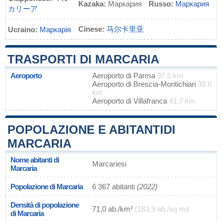
Kazaka:
Маркария
Russo:
Маркария
カリーア
Cinese:
马尔卡里亚
Ucraino:
Маркарія
TRASPORTI DI MARCARIA
Aeroporto
Aeroporto di Parma
37.5 km
Aeroporto di Brescia-Montichiari
38.6
km
Aeroporto di Villafranca
41.7 km
POPOLAZIONE E ABITANTIDI
MARCARIA
Nome abitanti di
Marcariesi
Marcaria
Popolazione di Marcaria
6 367 abitanti
(2022)
Densità di popolazione
71,0 ab./km²
(183,9 ab./sq mi)
di Marcaria