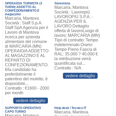
OPERAIO/A TURNISTA (3
Sistemista
TURNI) ADDETTO AL
Marcaria, Mantova
CONFEZIONAMENTO E
Società : Lavoropiù
magazzino
LAVOROPIÙ S.P.A. -
Marcaria, Mantova
AGENZIA PER IL
Società : Staff S.p.A.
LAVORO Dettaglio
Staff SpA Agenzia per il
offerta di lavoroLuogo di
Lavoro di Mantova
lavoro: MARCARIA (MN)
ricerca per azienda
Tipo di contratto: Tempo
alimentare del comune
indeterminato Orario:
di MARCARIA (MN)
Tempo Pieno Fascia di
OPERAIO/A ADDETTO
RAL: 35.000 ? 40.000 €
AL MAGAZZINO E AL
la retribuzione verrà
REPARTO DI
quantificata sul...
CONFEZIONAMENTO.
Contratto : N/A
Il/la candidato ha
preferibilmente il
vedere dettaglio
patentino del muletto, è
disponibile...
Contratto : €1600 - 2000
per month
vedere dettaglio
SUPPORTO OPERATIVO
Help desk / Tecnico IT
CAPO TURNO
Marcaria, Mantova
Marcaria, Mantova