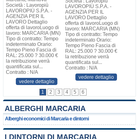
Società : Lavoropiù
Società : Lavoropiù
LAVOROPIÙ S.P.A. -
LAVOROPIÙ S.P.A. -
AGENZIA PER IL
AGENZIA PER IL
LAVORO Dettaglio
LAVORO Dettaglio
offerta di lavoroLuogo di
offerta di lavoroLuogo di
lavoro: MARCARIA (MN)
lavoro: MARCARIA (MN)
Tipo di contratto: Tempo
Tipo di contratto: Tempo
indeterminato Orario:
indeterminato Orario:
Tempo Pieno Fascia di
Tempo Pieno Fascia di
RAL: 25.000 ? 30.000 €
RAL: 25.000 ? 30.000 €
la retribuzione verrà
la retribuzione verrà
quantificata sul...
quantificata sul...
Contratto : N/A
Contratto : N/A
vedere dettaglio
vedere dettaglio
1
2
3
4
5
6
ALBERGHI MARCARIA
Alberghi economici di Marcaria e dintorni
I DINTORNI DI MARCARIA