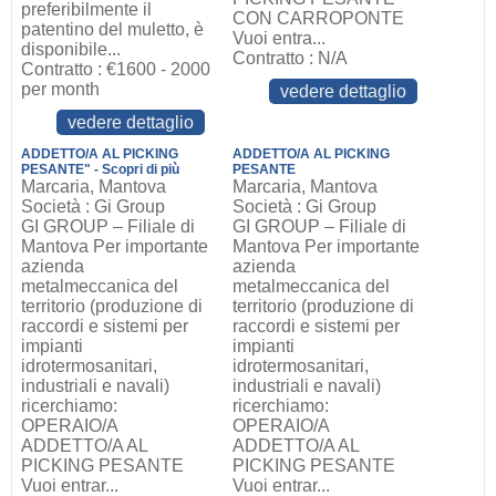
preferibilmente il
CON CARROPONTE
patentino del muletto, è
Vuoi entra...
disponibile...
Contratto : N/A
Contratto : €1600 - 2000
per month
vedere dettaglio
vedere dettaglio
ADDETTO/A AL PICKING
ADDETTO/A AL PICKING
PESANTE" - Scopri di più
PESANTE
Marcaria, Mantova
Marcaria, Mantova
Società : Gi Group
Società : Gi Group
GI GROUP – Filiale di
GI GROUP – Filiale di
Mantova Per importante
Mantova Per importante
azienda
azienda
metalmeccanica del
metalmeccanica del
territorio (produzione di
territorio (produzione di
raccordi e sistemi per
raccordi e sistemi per
impianti
impianti
idrotermosanitari,
idrotermosanitari,
industriali e navali)
industriali e navali)
ricerchiamo:
ricerchiamo:
OPERAIO/A
OPERAIO/A
ADDETTO/A AL
ADDETTO/A AL
PICKING PESANTE
PICKING PESANTE
Vuoi entrar...
Vuoi entrar...