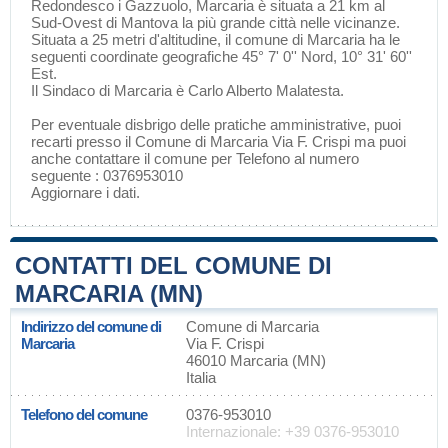
Redondesco
i
Gazzuolo
, Marcaria è situata a 21 km al
Sud-Ovest di
Mantova
la più grande città nelle vicinanze.
Situata a 25 metri d'altitudine, il comune di Marcaria ha le
seguenti coordinate geografiche 45° 7' 0'' Nord, 10° 31' 60''
Est.
Il Sindaco di Marcaria è Carlo Alberto Malatesta.
Per eventuale disbrigo delle pratiche amministrative, puoi
recarti presso il Comune di Marcaria Via F. Crispi ma puoi
anche contattare il comune per Telefono al numero
seguente : 0376953010
Aggiornare i dati
.
CONTATTI DEL COMUNE DI
MARCARIA (MN)
Indirizzo del comune di
Comune di Marcaria
Marcaria
Via F. Crispi
46010 Marcaria (MN)
Italia
Telefono del comune
0376-953010
Internazionale: +39 0376-953010