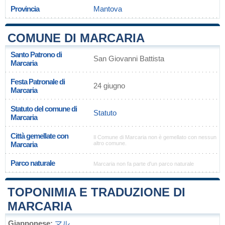
Provincia
Mantova
COMUNE DI MARCARIA
Santo Patrono di
San Giovanni Battista
Marcaria
Festa Patronale di
24 giugno
Marcaria
Statuto del comune di
Statuto
Marcaria
Città gemellate con
Il Comune di Marcaria non è gemellato con nessun
Marcaria
altro comune.
Parco naturale
Marcaria non fa parte d'un parco naturale
TOPONIMIA E TRADUZIONE DI
MARCARIA
Giapponese:
マル