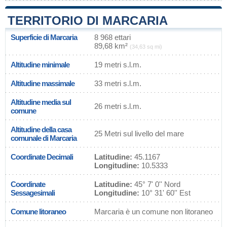
TERRITORIO DI MARCARIA
Superficie di Marcaria
8 968 ettari
89,68 km²
(34,63 sq mi)
Altitudine minimale
19 metri s.l.m.
Altitudine massimale
33 metri s.l.m.
Altitudine media sul
26 metri s.l.m.
comune
Altitudine della casa
25 Metri sul livello del mare
comunale di Marcaria
Coordinate Decimali
Latitudine:
45.1167
Longitudine:
10.5333
Coordinate
Latitudine:
45° 7' 0'' Nord
Sessagesimali
Longitudine:
10° 31' 60'' Est
Comune litoraneo
Marcaria è un comune non litoraneo