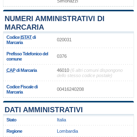
Simonazzi
NUMERI AMMINISTRATIVI DI
MARCARIA
Codice
ISTAT
di
020031
Marcaria
Prefisso Telefonico del
0376
comune
CAP
di Marcaria
46010
(6 altri comuni dispongono
dello stesso codice postale)
Codice Fiscale di
00416240208
Marcaria
DATI AMMINISTRATIVI
Stato
Italia
Regione
Lombardia