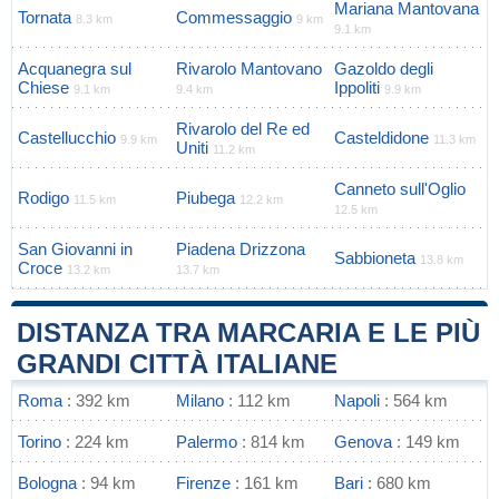
Mariana Mantovana
Tornata
Commessaggio
8.3 km
9 km
9.1 km
Acquanegra sul
Rivarolo Mantovano
Gazoldo degli
Chiese
Ippoliti
9.1 km
9.4 km
9.9 km
Rivarolo del Re ed
Castellucchio
Casteldidone
9.9 km
11.3 km
Uniti
11.2 km
Canneto sull'Oglio
Rodigo
Piubega
11.5 km
12.2 km
12.5 km
San Giovanni in
Piadena Drizzona
Sabbioneta
13.8 km
Croce
13.2 km
13.7 km
DISTANZA TRA MARCARIA E LE PIÙ
GRANDI CITTÀ ITALIANE
Roma
: 392 km
Milano
: 112 km
Napoli
: 564 km
Torino
: 224 km
Palermo
: 814 km
Genova
: 149 km
Bologna
: 94 km
Firenze
: 161 km
Bari
: 680 km