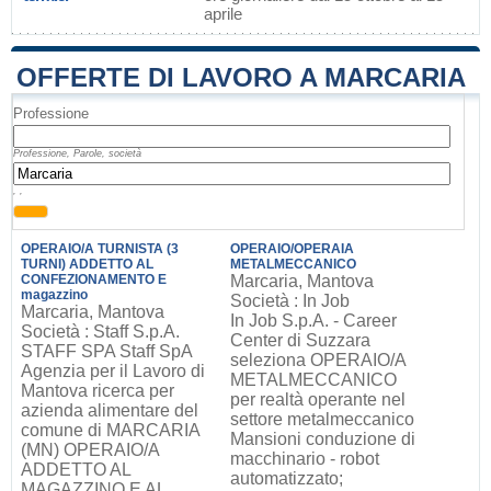
aprile
OFFERTE DI LAVORO A MARCARIA
Professione
Professione, Parole, società
, ,
OPERAIO/A TURNISTA (3
OPERAIO/OPERAIA
TURNI) ADDETTO AL
METALMECCANICO
CONFEZIONAMENTO E
Marcaria, Mantova
magazzino
Società : In Job
Marcaria, Mantova
In Job S.p.A. - Career
Società : Staff S.p.A.
Center di Suzzara
STAFF SPA Staff SpA
seleziona OPERAIO/A
Agenzia per il Lavoro di
METALMECCANICO
Mantova ricerca per
per realtà operante nel
azienda alimentare del
settore metalmeccanico
comune di MARCARIA
Mansioni conduzione di
(MN) OPERAIO/A
macchinario - robot
ADDETTO AL
automatizzato;
MAGAZZINO E AL