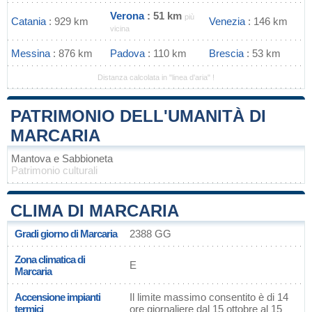
Verona
: 51 km
più
Catania
: 929 km
Venezia
: 146 km
vicina
Messina
: 876 km
Padova
: 110 km
Brescia
: 53 km
Distanza calcolata in "linea d'aria" !
PATRIMONIO DELL'UMANITÀ DI
MARCARIA
Mantova e Sabbioneta
Patrimonio culturali
CLIMA DI MARCARIA
Gradi giorno di Marcaria
2388 GG
Zona climatica di
E
Marcaria
Accensione impianti
Il limite massimo consentito è di 14
termici
ore giornaliere dal 15 ottobre al 15