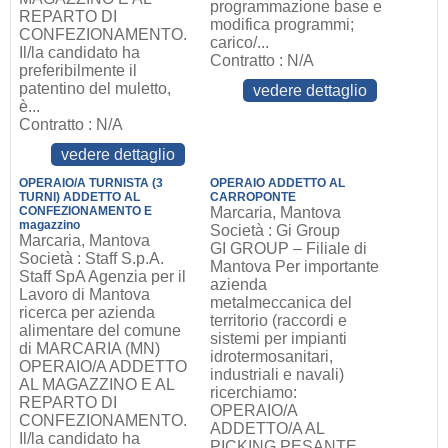
programmazione base e
REPARTO DI
modifica programmi;
CONFEZIONAMENTO.
carico/...
Il/la candidato ha
Contratto : N/A
preferibilmente il
patentino del muletto,
vedere dettaglio
è...
Contratto : N/A
vedere dettaglio
OPERAIO/A TURNISTA (3
OPERAIO ADDETTO AL
TURNI) ADDETTO AL
CARROPONTE
CONFEZIONAMENTO E
Marcaria, Mantova
magazzino
Società : Gi Group
Marcaria, Mantova
GI GROUP – Filiale di
Società : Staff S.p.A.
Mantova Per importante
Staff SpA Agenzia per il
azienda
Lavoro di Mantova
metalmeccanica del
ricerca per azienda
territorio (raccordi e
alimentare del comune
sistemi per impianti
di MARCARIA (MN)
idrotermosanitari,
OPERAIO/A ADDETTO
industriali e navali)
AL MAGAZZINO E AL
ricerchiamo:
REPARTO DI
OPERAIO/A
CONFEZIONAMENTO.
ADDETTO/A AL
Il/la candidato ha
PICKING PESANTE