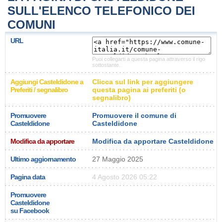
SULL'ELENCO TELEFONICO DEI
COMUNI
URL
Puoi collegarti a questa pagina attraverso il rigo
sottostante.
Aggiungi Casteldidone a
Clicca sul link per aggiungere
Preferiti / segnalibro
questa pagina ai preferiti (o
segnalibro)
Promuovere
Promuovere il comune di
Casteldidone
Casteldidone
Modifica da apportare
Modifica da apportare Casteldidone
Ultimo aggiornamento
27 Maggio 2025
Pagina data
4 Agosto 2026 05:22
Promuovere
Casteldidone
su Facebook