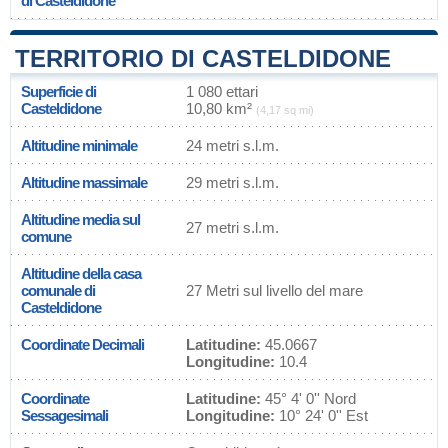
di Casteldidone
TERRITORIO DI CASTELDIDONE
Superficie di
1 080 ettari
Casteldidone
10,80 km²
(4,17 sq mi)
Altitudine minimale
24 metri s.l.m.
Altitudine massimale
29 metri s.l.m.
Altitudine media sul
27 metri s.l.m.
comune
Altitudine della casa
comunale di
27 Metri sul livello del mare
Casteldidone
Coordinate Decimali
Latitudine:
45.0667
Longitudine:
10.4
Coordinate
Latitudine:
45° 4' 0'' Nord
Sessagesimali
Longitudine:
10° 24' 0'' Est