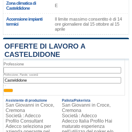
Zona climatica di
E
Casteldidone
Accensione impianti
Il limite massimo consentito è di 14
termici
ore giornaliere dal 15 ottobre al 15
aprile
OFFERTE DI LAVORO A
CASTELDIDONE
Professione
Professione, Parole, società
, ,
Assistente di produzione
Palista/Pakerista
San Giovanni in Croce,
San Giovanni in Croce,
Cremona
Cremona
Società : Adecco
Società : Adecco
Profilo Consultant
Adecco Italia Profilo Hai
Adecco seleziona per
maturato esperienza
azienda operante nel
nell'utilizzo del paker e/o