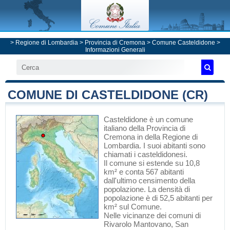
>
Regione di Lombardia
>
Provincia di Cremona
>
Comune Casteldidone
>
Informazioni Generali
COMUNE DI CASTELDIDONE (CR)
Casteldidone
è un comune
italiano
della Provincia di
Cremona
in
della Regione di
Lombardia
. I suoi abitanti sono
chiamati i casteldidonesi.
Il comune si estende su 10,8
km² e conta 567 abitanti
dall'ultimo censimento della
popolazione. La densità di
popolazione è di 52,5 abitanti per
km² sul Comune.
Nelle vicinanze dei comuni di
Rivarolo Mantovano
,
San