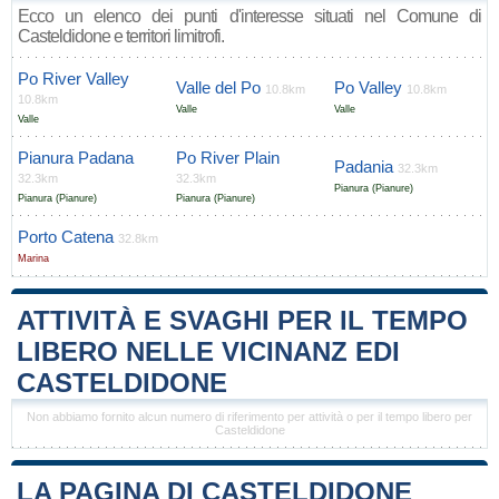
Ecco un elenco dei punti d'interesse situati nel Comune di
Casteldidone e territori limitrofi.
Po River Valley
Valle del Po
Po Valley
10.8km
10.8km
10.8km
Valle
Valle
Valle
Pianura Padana
Po River Plain
Padania
32.3km
32.3km
32.3km
Pianura (Pianure)
Pianura (Pianure)
Pianura (Pianure)
Porto Catena
32.8km
Marina
ATTIVITÀ E SVAGHI PER IL TEMPO
LIBERO NELLE VICINANZ EDI
CASTELDIDONE
Non abbiamo fornito alcun numero di riferimento per attività o per il tempo libero per
Casteldidone
LA PAGINA DI CASTELDIDONE