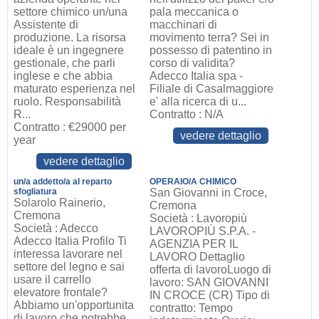
settore chimico un/una
pala meccanica o
Assistente di
macchinari di
produzione. La risorsa
movimento terra? Sei in
ideale è un ingegnere
possesso di patentino in
gestionale, che parli
corso di validita?
inglese e che abbia
Adecco Italia spa -
maturato esperienza nel
Filiale di Casalmaggiore
ruolo. Responsabilità
e' alla ricerca di u...
R...
Contratto : N/A
Contratto : €29000 per
vedere dettaglio
year
vedere dettaglio
un/a addetto/a al reparto
OPERAIO/A CHIMICO
sfogliatura
San Giovanni in Croce,
Solarolo Rainerio,
Cremona
Cremona
Società : Lavoropiù
Società : Adecco
LAVOROPIÙ S.P.A. -
Adecco Italia Profilo Ti
AGENZIA PER IL
interessa lavorare nel
LAVORO Dettaglio
settore del legno e sai
offerta di lavoroLuogo di
usare il carrello
lavoro: SAN GIOVANNI
elevatore frontale?
IN CROCE (CR) Tipo di
Abbiamo un'opportunita
contratto: Tempo
di lavoro che potrebbe