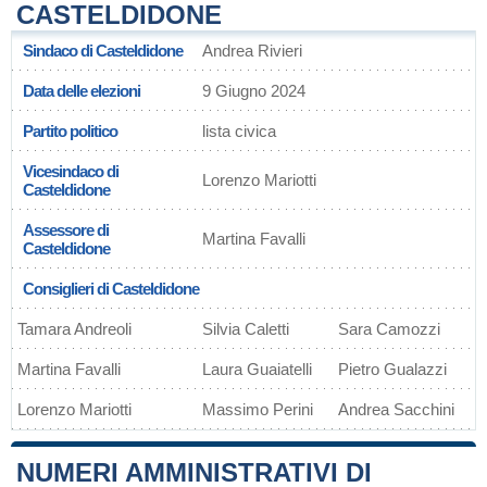
CASTELDIDONE
Sindaco di Casteldidone
Andrea Rivieri
Data delle elezioni
9 Giugno 2024
Partito politico
lista civica
Vicesindaco di
Lorenzo Mariotti
Casteldidone
Assessore di
Martina Favalli
Casteldidone
Consiglieri di Casteldidone
Tamara Andreoli
Silvia Caletti
Sara Camozzi
Martina Favalli
Laura Guaiatelli
Pietro Gualazzi
Lorenzo Mariotti
Massimo Perini
Andrea Sacchini
NUMERI AMMINISTRATIVI DI