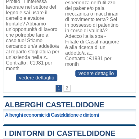
Profilo Ti interessa
esperienza nell'utilizzo
lavorare nel settore del
del paker e/o pala
legno e sai usare il
meccanica o macchinari
carrello elevatore
di movimento terra? Sei
frontale? Abbiamo
in possesso di patentino
un'opportunità di lavoro
in corso di validità?
che potrebbe fare al
Adecco Italia spa -
caso tuo! Stiamo
Filiale di Casalmaggiore
cercando un/a addetto/a
è alla ricerca di un
al reparto sfogliatura per
addetto/a a...
un'azienda nella z...
Contratto : €1981 per
Contratto : €1981 per
month
month
vedere dettaglio
vedere dettaglio
1
2
ALBERGHI CASTELDIDONE
Alberghi economici di Casteldidone e dintorni
I DINTORNI DI CASTELDIDONE