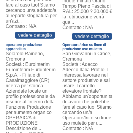
indeterminato Orario:
fare al caso tuo! Stiamo
Tempo Pieno Fascia di
cercando un/a addetto/a
RAL: 25.000 ? 30.000 €
al reparto sfogliatura per
la retribuzione verrà
un'azi...
qua...
Contratto : N/A
Contratto : N/A
vedere dettaglio
vedere dettaglio
operatore produzione
Operatore/trice su linee di
apprendista
produzione uso muletto
Solarolo Rainerio,
San Giovanni in Croce,
Cremona
Cremona
Società : Eurointerim
Società : Adecco
Eurointerim Eurointerim
Adecco Italia Profilo Ti
S.p.A. - Filiale di
interessa lavorare nel
Casalmaggiore (CR)
settore produttivo e sai
ricerca per storica
usare il carrello
Aziendale locale un
elevatore frontale?
profilo professionale da
Abbiamo un'opportunita
inserire all'interno della
di lavoro che potrebbe
Funzione Produzione
fare al caso tuo! Stiamo
per aumento organico
cercando un/a
OPERAIO/A di
Operatore/trice su linee
PRODUZIONE
uso muletto per u...
Descrizione de...
Contratto : N/A