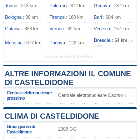
Torino
: 213 km
Palermo
: 812 km
Genova
: 137 km
Bologna
: 98 km
Firenze
: 160 km
Bari
: 684 km
Catania
: 928 km
Verona
: 62 km
Venezia
: 157 km
Brescia
: 54 km
più
Messina
: 877 km
Padova
: 122 km
vicina
Distanza calcolata in "linea d'aria" !
ALTRE INFORMAZIONI IL COMUNE
DI CASTELDIDONE
Centrale elettronucleare
Centrale elettronucleare Caorso
41 km
prossimo
CLIMA DI CASTELDIDONE
Gradi giorno di
2389 GG
Casteldidone