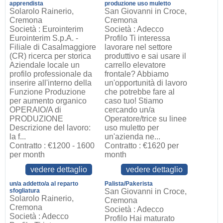
apprendista
produzione uso muletto
Solarolo Rainerio,
San Giovanni in Croce,
Cremona
Cremona
Società : Eurointerim
Società : Adecco
Eurointerim S.p.A. -
Profilo Ti interessa
Filiale di Casalmaggiore
lavorare nel settore
(CR) ricerca per storica
produttivo e sai usare il
Aziendale locale un
carrello elevatore
profilo professionale da
frontale? Abbiamo
inserire all'interno della
un'opportunità di lavoro
Funzione Produzione
che potrebbe fare al
per aumento organico
caso tuo! Stiamo
OPERAIO/A di
cercando un/a
PRODUZIONE
Operatore/trice su linee
Descrizione del lavoro:
uso muletto per
la f...
un'azienda ne...
Contratto : €1200 - 1600
Contratto : €1620 per
per month
month
vedere dettaglio
vedere dettaglio
un/a addetto/a al reparto
Palista/Pakerista
sfogliatura
San Giovanni in Croce,
Solarolo Rainerio,
Cremona
Cremona
Società : Adecco
Società : Adecco
Profilo Hai maturato