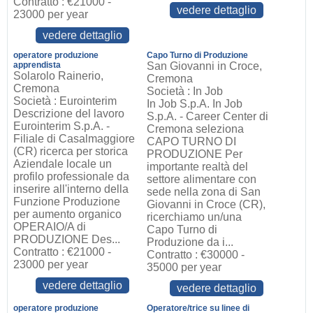
Contratto : €21000 -
vedere dettaglio
23000 per year
vedere dettaglio
operatore produzione
Capo Turno di Produzione
apprendista
San Giovanni in Croce,
Solarolo Rainerio,
Cremona
Cremona
Società : In Job
Società : Eurointerim
In Job S.p.A. In Job
Descrizione del lavoro
S.p.A. - Career Center di
Eurointerim S.p.A. -
Cremona seleziona
Filiale di Casalmaggiore
CAPO TURNO DI
(CR) ricerca per storica
PRODUZIONE Per
Aziendale locale un
importante realtà del
profilo professionale da
settore alimentare con
inserire all'interno della
sede nella zona di San
Funzione Produzione
Giovanni in Croce (CR),
per aumento organico
ricerchiamo un/una
OPERAIO/A di
Capo Turno di
PRODUZIONE Des...
Produzione da i...
Contratto : €21000 -
Contratto : €30000 -
23000 per year
35000 per year
vedere dettaglio
vedere dettaglio
operatore produzione
Operatore/trice su linee di