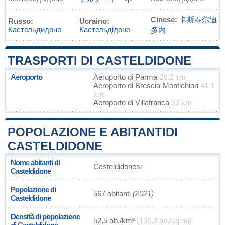
Cinese:
卡斯泰尔迪
Russo:
Ucraino:
Кастельдидоне
Кастельдідоне
多内
TRASPORTI DI CASTELDIDONE
Aeroporto
Aeroporto di Parma
28.2 km
Aeroporto di Brescia-Montichiari
41.1
km
Aeroporto di Villafranca
53 km
POPOLAZIONE E ABITANTIDI
CASTELDIDONE
Nome abitanti di
Casteldidonesi
Casteldidone
Popolazione di
567 abitanti
(2021)
Casteldidone
Densità di popolazione
52,5 ab./km²
(136,0 ab./sq mi)