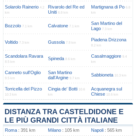
Solarolo Rainerio
Rivarolo del Re ed
Martignana di Po
4.2
6.8
Uniti
km
6.8 km
km
San Martino del
Bozzolo
Calvatone
7.1 km
7.1 km
Lago
7.3 km
Piadena Drizzona
Voltido
Gussola
7.3 km
7.8 km
8.2 km
Scandolara Ravara
Casalmaggiore
9.4
Spineda
8.6 km
8.5 km
km
Canneto sull'Oglio
San Martino
Sabbioneta
10.3 km
dall'Argine
9.5 km
9.7 km
Torricella del Pizzo
Cingia de' Botti
Acquanegra sul
10.6
Chiese
10.3 km
km
10.6 km
DISTANZA TRA CASTELDIDONE E
LE PIÙ GRANDI CITTÀ ITALIANE
Roma
: 391 km
Milano
: 105 km
Napoli
: 565 km