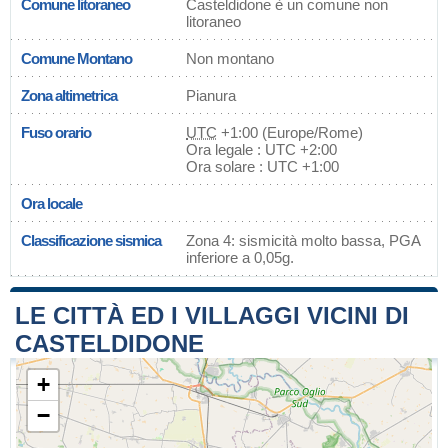
Comune litoraneo
Casteldidone è un comune non
litoraneo
Comune Montano
Non montano
Zona altimetrica
Pianura
Fuso orario
UTC
+1:00 (Europe/Rome)
Ora legale : UTC +2:00
Ora solare : UTC +1:00
Ora locale
Classificazione sismica
Zona 4: sismicità molto bassa, PGA
inferiore a 0,05g.
LE CITTÀ ED I VILLAGGI VICINI DI
CASTELDIDONE
+
−