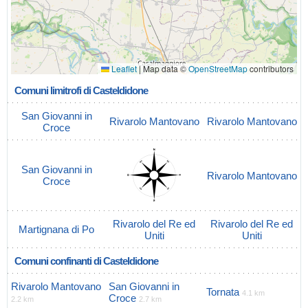
Leaflet
|
Map data ©
OpenStreetMap
contributors
Comuni limitrofi di Casteldidone
San Giovanni in
Rivarolo Mantovano
Rivarolo Mantovano
Croce
San Giovanni in
Rivarolo Mantovano
Croce
Rivarolo del Re ed
Rivarolo del Re ed
Martignana di Po
Uniti
Uniti
Comuni confinanti di Casteldidone
Rivarolo Mantovano
San Giovanni in
Tornata
4.1 km
Croce
2.2 km
2.7 km