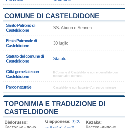
COMUNE DI CASTELDIDONE
Santo Patrono di
SS. Abdon e Sennen
Casteldidone
Festa Patronale di
30 luglio
Casteldidone
Statuto del comune di
Statuto
Casteldidone
Città gemellate con
Il Comune di Casteldidone non è gemellato con
Casteldidone
nessun altro comune.
Parco naturale
Casteldidone non fa parte d'un parco naturale
TOPONIMIA E TRADUZIONE DI
CASTELDIDONE
Giapponese:
カス
Bielorusso:
Kazaka:
Кастэльдыдонэ
Кастельдидоне
テルディドーネ