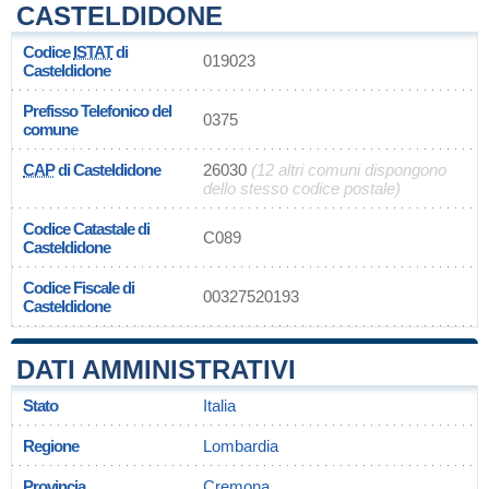
CASTELDIDONE
Codice
ISTAT
di
019023
Casteldidone
Prefisso Telefonico del
0375
comune
CAP
di Casteldidone
26030
(12 altri comuni dispongono
dello stesso codice postale)
Codice Catastale di
C089
Casteldidone
Codice Fiscale di
00327520193
Casteldidone
DATI AMMINISTRATIVI
Stato
Italia
Regione
Lombardia
Provincia
Cremona