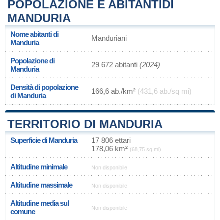
POPOLAZIONE E ABITANTIDI
MANDURIA
Nome abitanti di
Manduriani
Manduria
Popolazione di
29 672 abitanti
(2024)
Manduria
Densità di popolazione
166,6 ab./km²
(431,6 ab./sq mi)
di Manduria
TERRITORIO DI MANDURIA
Superficie di Manduria
17 806 ettari
178,06 km²
(68,75 sq mi)
Altitudine minimale
Non disponibile
Altitudine massimale
Non disponibile
Altitudine media sul
Non disponibile
comune