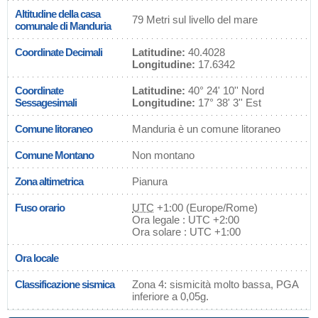
Altitudine della casa
79 Metri sul livello del mare
comunale di Manduria
Coordinate Decimali
Latitudine:
40.4028
Longitudine:
17.6342
Coordinate
Latitudine:
40° 24' 10'' Nord
Sessagesimali
Longitudine:
17° 38' 3'' Est
Comune litoraneo
Manduria è un comune litoraneo
Comune Montano
Non montano
Zona altimetrica
Pianura
Fuso orario
UTC
+1:00 (Europe/Rome)
Ora legale : UTC +2:00
Ora solare : UTC +1:00
Ora locale
Classificazione sismica
Zona 4: sismicità molto bassa, PGA
inferiore a 0,05g.