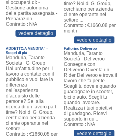
si occuperà di: -
time? Noi di Gi Group,
Gestione autonoma
cerchiamo per azienda
della partita assegnata -
cliente operante nel
Preparazion...
settore ...
Contratto : N/A
Contratto : €1660.08 per
month
vedere dettaglio
vedere dettaglio
ADDETTO/A VENDITA" -
Fattorino Deliveroo
Scopri di più
Manduria, Taranto
Manduria, Taranto
Società : Deliveroo
Società : Gi Group
Consegna con
Hai un’attitudine per il
Deliveroo Diventa un
lavoro a contatto con il
Rider Deliveroo e trova il
pubblico e vuoi fare la
lavoro che fa per te.
differenza
Scegli tu dove e quando
nell'esperienza
guadagnare in scooter,
d’acquisto delle
bici o auto. Scegli tu
persone? Sei alla
quando lavorare.
ricerca di un lavoro part
Realizza i tuoi obiettivi
time? Noi di Gi Group,
di guadagno. Ricevi
cerchiamo per azienda
supporto in qu...
cliente operante nel
Contratto : N/A
settore ...
vedere dettaglio
Contratto : €1660.08 per