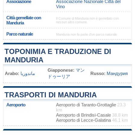
Associazione
Associazione Nazionale Città del
Vino
Città gemellate con
Il Comune di Manduria non è gemellato con
Manduria
nessun altro comune.
Parco naturale
Manduria non fa parte d'un parco naturale
TOPONIMIA E TRADUZIONE DI
MANDURIA
Giapponese:
マン
Arabo:
ماندوريا
Russo:
Мандурия
ドゥーリア
TRASPORTI DI MANDURIA
Aeroporto
Aeroporto di Taranto-Grottaglie
23.3
km
Aeroporto di Brindisi-Casale
38.8 km
Aeroporto di Lecce-Galatina
46.1 km