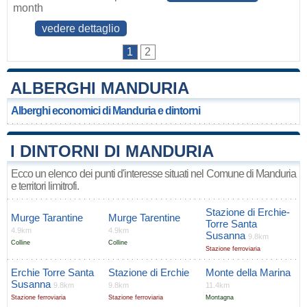
month
vedere dettaglio
1
2
ALBERGHI MANDURIA
Alberghi economici di Manduria e dintorni
I DINTORNI DI MANDURIA
Ecco un elenco dei punti d'interesse situati nel Comune di Manduria
e territori limitrofi.
Stazione di Erchie-
Murge Tarantine
Murge Tarentine
Torre Santa
4.9km
4.9km
Susanna
9.8km
Colline
Colline
Stazione ferroviaria
Erchie Torre Santa
Stazione di Erchie
Monte della Marina
Susanna
9.8km
9.8km
11.4km
Stazione ferroviaria
Stazione ferroviaria
Montagna