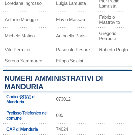
Pier Paolo
Loredana Ingrosso
Luigia Lamusta
Lamusta
Fabrizio
Antonio Mariggio'
Flavio Massari
Mastrovito
Gregorio
Michele Matino
Antonella Parisi
Perrucci
Vito Perrucci
Pasquale Pesare
Roberto Puglia
Serena Sammarco
Filippo Scialpi
NUMERI AMMINISTRATIVI DI
MANDURIA
Codice
ISTAT
di
073012
Manduria
Prefisso Telefonico del
099
comune
CAP
di Manduria
74024