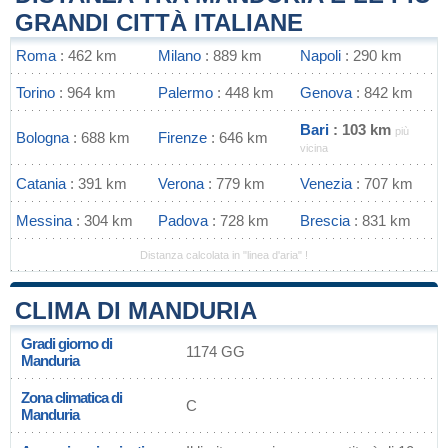
GRANDI CITTÀ ITALIANE
Roma
: 462 km
Milano
: 889 km
Napoli
: 290 km
Torino
: 964 km
Palermo
: 448 km
Genova
: 842 km
Bari
: 103 km
più
Bologna
: 688 km
Firenze
: 646 km
vicina
Catania
: 391 km
Verona
: 779 km
Venezia
: 707 km
Messina
: 304 km
Padova
: 728 km
Brescia
: 831 km
Distanza calcolata in "linea d'aria" !
CLIMA DI MANDURIA
Gradi giorno di
1174 GG
Manduria
Zona climatica di
C
Manduria