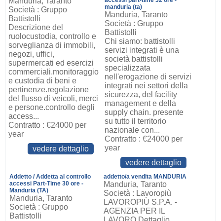
Manduria, Taranto
accessi part-time 32 ore -
manduria (ta)
Società : Gruppo
Manduria, Taranto
Battistolli
Società : Gruppo
Descrizione del
Battistolli
ruolocustodia, controllo e
Chi siamo: battistolli
sorveglianza di immobili,
servizi integrati è una
negozi, uffici,
società battistolli
supermercati ed esercizi
specializzata
commerciali.monitoraggio
nell'erogazione di servizi
e custodia di beni e
integrati nei settori della
pertinenze.regolazione
sicurezza, del facility
del flusso di veicoli, merci
management e della
e persone.controllo degli
supply chain. presente
access...
su tutto il territorio
Contratto : €24000 per
nazionale con...
year
Contratto : €24000 per
year
vedere dettaglio
vedere dettaglio
Addetto / Addetta al controllo
addetto/a vendita MANDURIA
accessi Part-Time 30 ore -
Manduria, Taranto
Manduria (TA)
Società : Lavoropiù
Manduria, Taranto
LAVOROPIÙ S.P.A. -
Società : Gruppo
AGENZIA PER IL
Battistolli
LAVORO Dettaglio