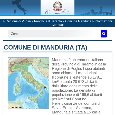
>
Regione di Puglia
>
Provincia di Taranto
>
Comune Manduria
> Informazioni
Generali
COMUNE DI MANDURIA (TA)
Manduria
è un comune italiano
della Provincia di Taranto
in
della
Regione di Puglia
. I suoi abitanti
sono chiamati i manduriani.
Il comune si estende su 178,1
km² e conta 29 672 abitanti
dall'ultimo censimento della
popolazione. La densità di
popolazione è di 166,6 abitanti
per km² sul Comune.
Nelle vicinanze dei comuni di
Sava
,
Erchie
i
Avetrana
,
Manduria è situata a 15 km al