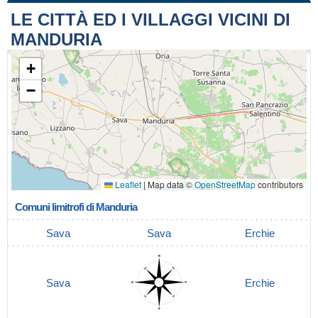
LE CITTÀ ED I VILLAGGI VICINI DI
MANDURIA
+
−
Leaflet
|
Map data ©
OpenStreetMap
contributors
Comuni limitrofi di Manduria
Sava
Sava
Erchie
Sava
Erchie