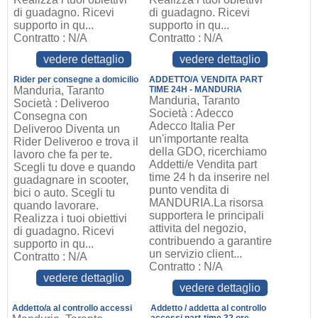
di guadagno. Ricevi
di guadagno. Ricevi
supporto in qu...
supporto in qu...
Contratto : N/A
Contratto : N/A
vedere dettaglio
vedere dettaglio
Rider per consegne a domicilio
ADDETTO/A VENDITA PART
Manduria, Taranto
TIME 24H - MANDURIA
Manduria, Taranto
Società : Deliveroo
Società : Adecco
Consegna con
Adecco Italia Per
Deliveroo Diventa un
un'importante realta
Rider Deliveroo e trova il
della GDO, ricerchiamo
lavoro che fa per te.
Addetti/e Vendita part
Scegli tu dove e quando
time 24 h da inserire nel
guadagnare in scooter,
punto vendita di
bici o auto. Scegli tu
MANDURIA.La risorsa
quando lavorare.
supportera le principali
Realizza i tuoi obiettivi
attivita del negozio,
di guadagno. Ricevi
contribuendo a garantire
supporto in qu...
un servizio client...
Contratto : N/A
Contratto : N/A
vedere dettaglio
vedere dettaglio
Addetto/a al controllo accessi
Addetto / addetta al controllo