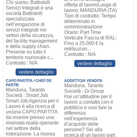
Chi siamo: Battistolli
offerta di lavoroLuogo di
Servizi Integrati è una
lavoro: MANDURIA (TA)
società Battistolli
Tipo di contratto: Tempo
specializzata
determinato in
nell’erogazione di
somministrazione
servizi integrati nei
Orario: Part Time
settori della sicurezza,
Verticale Fascia di RAL:
del facility management
Fino a 25.000 € la
e della supply chain.
retribuzion...
Presente su tutto il
Contratto : N/A
territorio nazionale c...
Contratto : N/A
vedere dettaglio
vedere dettaglio
CAPO PARTITA / CHEF DE
ADDETTO/A VENDITA
PARTIE
Manduria, Taranto
Manduria, Taranto
Società : Gi Group
Società : Smart Job
Hai un’attitudine per il
Smart Job Agenzia per il
lavoro a contatto con il
Lavoro è alla ricerca di
pubblico e vuoi fare la
un/una CAPO PARTITA
differenza
da inserire presso una
nell'esperienza
rinomata realtà operante
d’acquisto delle
nel settore della
persone? Sei alla
ristorazione. La risorsa
ricerca di un lavoro part