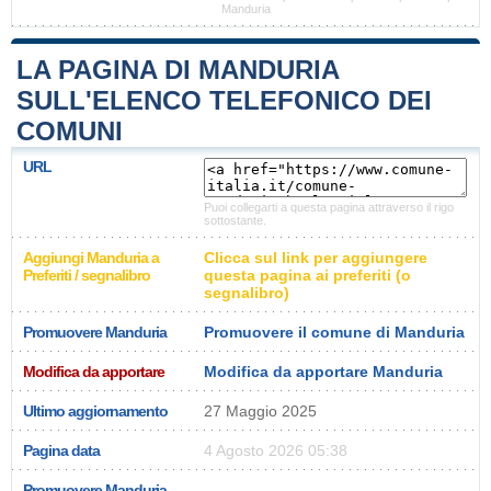
Manduria
LA PAGINA DI MANDURIA
SULL'ELENCO TELEFONICO DEI
COMUNI
URL
Puoi collegarti a questa pagina attraverso il rigo
sottostante.
Aggiungi Manduria a
Clicca sul link per aggiungere
Preferiti / segnalibro
questa pagina ai preferiti (o
segnalibro)
Promuovere Manduria
Promuovere il comune di Manduria
Modifica da apportare
Modifica da apportare Manduria
Ultimo aggiornamento
27 Maggio 2025
Pagina data
4 Agosto 2026 05:38
Promuovere Manduria