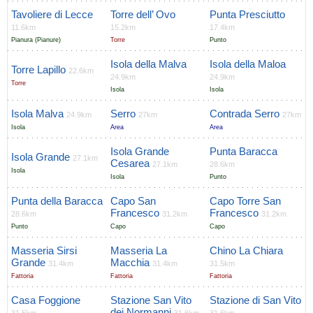
Tavoliere di Lecce
Torre dell’ Ovo
Punta Presciutto
11.6km
15.2km
17.4km
Pianura (Pianure)
Torre
Punto
Isola della Malva
Isola della Maloa
Torre Lapillo
22.6km
24.9km
24.9km
Torre
Isola
Isola
Isola Malva
Serro
Contrada Serro
24.9km
27km
27km
Isola
Area
Area
Isola Grande
Punta Baracca
Isola Grande
27.1km
Cesarea
27.1km
28.6km
Isola
Isola
Punto
Punta della Baracca
Capo San
Capo Torre San
Francesco
Francesco
28.6km
31.2km
31.2km
Punto
Capo
Capo
Masseria Sirsi
Masseria La
Chino La Chiara
Grande
Macchia
31.4km
31.4km
31.5km
Fattoria
Fattoria
Fattoria
Casa Foggione
Stazione San Vito
Stazione di San Vito
dei Normanni