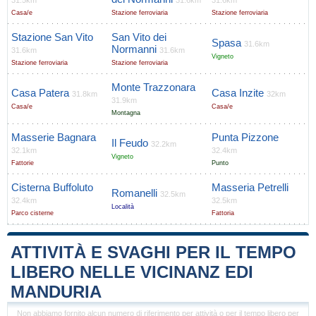
31.5km
31.6km
31.6km
Casa/e
Stazione ferroviaria
Stazione ferroviaria
Stazione San Vito
San Vito dei
Spasa
31.6km
Normanni
31.6km
31.6km
Vigneto
Stazione ferroviaria
Stazione ferroviaria
Monte Trazzonara
Casa Patera
Casa Inzite
31.8km
32km
31.9km
Casa/e
Casa/e
Montagna
Masserie Bagnara
Punta Pizzone
Il Feudo
32.2km
32.1km
32.4km
Vigneto
Fattorie
Punto
Cisterna Buffoluto
Masseria Petrelli
Romanelli
32.5km
32.4km
32.5km
Località
Parco cisterne
Fattoria
ATTIVITÀ E SVAGHI PER IL TEMPO
LIBERO NELLE VICINANZ EDI
MANDURIA
Non abbiamo fornito alcun numero di riferimento per attività o per il tempo libero per