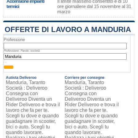
Accensione impianti
Il limite massimo consentito è di 10
termici
ore giornaliere dal 15 novembre al 31
marzo
OFFERTE DI LAVORO A MANDURIA
Professione
Professione, Parole, società
, ,
Autista Deliveroo
Corriere per consegne
Manduria, Taranto
Manduria, Taranto
Società : Deliveroo
Società : Deliveroo
Consegna con
Consegna con
Deliveroo Diventa un
Deliveroo Diventa un
Rider Deliveroo e trova il
Rider Deliveroo e trova il
lavoro che fa per te.
lavoro che fa per te.
Scegli tu dove e quando
Scegli tu dove e quando
guadagnare in scooter,
guadagnare in scooter,
bici o auto. Scegli tu
bici o auto. Scegli tu
quando lavorare.
quando lavorare.
Realizza i tuoi obiettivi
Realizza i tuoi obiettivi