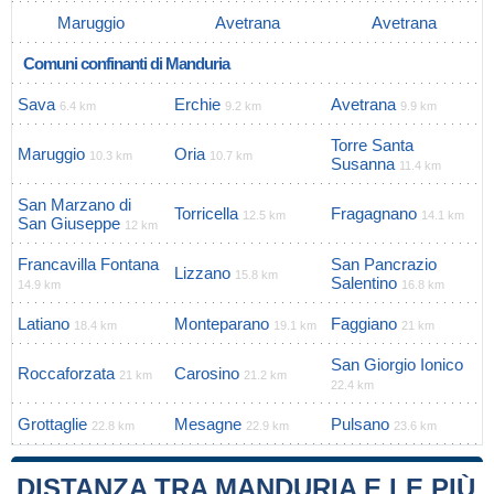
Maruggio
Avetrana
Avetrana
Comuni confinanti di Manduria
Sava
Erchie
Avetrana
6.4 km
9.2 km
9.9 km
Torre Santa
Maruggio
Oria
10.3 km
10.7 km
Susanna
11.4 km
San Marzano di
Torricella
Fragagnano
12.5 km
14.1 km
San Giuseppe
12 km
Francavilla Fontana
San Pancrazio
Lizzano
15.8 km
Salentino
14.9 km
16.8 km
Latiano
Monteparano
Faggiano
18.4 km
19.1 km
21 km
San Giorgio Ionico
Roccaforzata
Carosino
21 km
21.2 km
22.4 km
Grottaglie
Mesagne
Pulsano
22.8 km
22.9 km
23.6 km
DISTANZA TRA MANDURIA E LE PIÙ