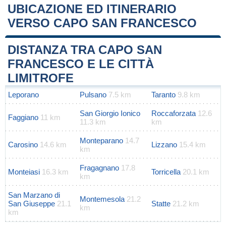
UBICAZIONE ED ITINERARIO
VERSO CAPO SAN FRANCESCO
Leaflet
|
Map data ©
OpenStreetMap
contributors
+
DISTANZA TRA CAPO SAN
−
FRANCESCO E LE CITTÀ
LIMITROFE
Leporano
Pulsano
7.5 km
Taranto
9.8 km
San Giorgio Ionico
Roccaforzata
12.6
Faggiano
11 km
11.3 km
km
Monteparano
14.7
Carosino
14.6 km
Lizzano
15.4 km
km
Fragagnano
17.8
Monteiasi
16.3 km
Torricella
20.1 km
km
San Marzano di
Montemesola
21.2
San Giuseppe
21.1
Statte
21.2 km
km
km