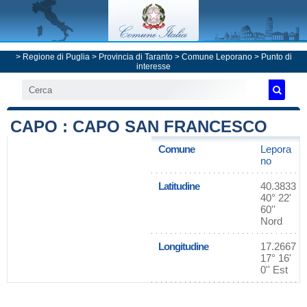
>
Regione di Puglia
>
Provincia di Taranto
>
Comune Leporano
> Punto di
interesse
CAPO : CAPO SAN FRANCESCO
Comune
Lepora
no
Latitudine
40.3833
40° 22'
60''
Nord
Longitudine
17.2667
17° 16'
0'' Est