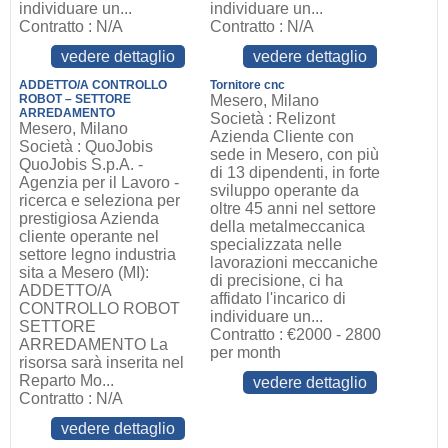
individuare un...
individuare un...
Contratto : N/A
Contratto : N/A
vedere dettaglio
vedere dettaglio
ADDETTO/A CONTROLLO
Tornitore cnc
ROBOT – SETTORE
Mesero, Milano
ARREDAMENTO
Società : Relizont
Mesero, Milano
Azienda Cliente con
Società : QuoJobis
sede in Mesero, con più
QuoJobis S.p.A. -
di 13 dipendenti, in forte
Agenzia per il Lavoro -
sviluppo operante da
ricerca e seleziona per
oltre 45 anni nel settore
prestigiosa Azienda
della metalmeccanica
cliente operante nel
specializzata nelle
settore legno industria
lavorazioni meccaniche
sita a Mesero (MI):
di precisione, ci ha
ADDETTO/A
affidato l'incarico di
CONTROLLO ROBOT
individuare un...
SETTORE
Contratto : €2000 - 2800
ARREDAMENTO La
per month
risorsa sarà inserita nel
Reparto Mo...
vedere dettaglio
Contratto : N/A
vedere dettaglio