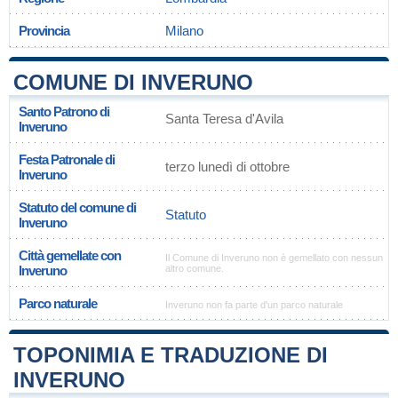
Provincia
Milano
COMUNE DI INVERUNO
Santo Patrono di
Santa Teresa d'Avila
Inveruno
Festa Patronale di
terzo lunedì di ottobre
Inveruno
Statuto del comune di
Statuto
Inveruno
Città gemellate con
Il Comune di Inveruno non è gemellato con nessun
Inveruno
altro comune.
Parco naturale
Inveruno non fa parte d'un parco naturale
TOPONIMIA E TRADUZIONE DI
INVERUNO