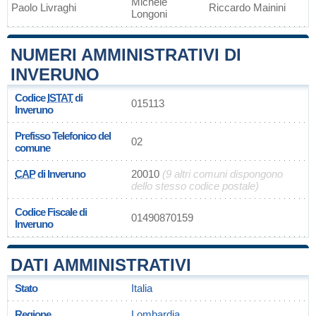
Michele
Paolo Livraghi
Riccardo Mainini
Longoni
NUMERI AMMINISTRATIVI DI
INVERUNO
Codice
ISTAT
di
015113
Inveruno
Prefisso Telefonico del
02
comune
CAP
di Inveruno
20010
(9 altri comuni dispongono
dello stesso codice postale)
Codice Fiscale di
01490870159
Inveruno
DATI AMMINISTRATIVI
Stato
Italia
Regione
Lombardia