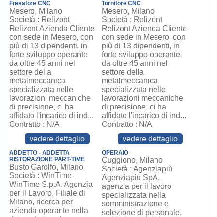
Fresatore CNC
Tornitore CNC
Mesero, Milano
Mesero, Milano
Società : Relizont
Società : Relizont
Relizont Azienda Cliente
Relizont Azienda Cliente
con sede in Mesero, con
con sede in Mesero, con
più di 13 dipendenti, in
più di 13 dipendenti, in
forte sviluppo operante
forte sviluppo operante
da oltre 45 anni nel
da oltre 45 anni nel
settore della
settore della
metalmeccanica
metalmeccanica
specializzata nelle
specializzata nelle
lavorazioni meccaniche
lavorazioni meccaniche
di precisione, ci ha
di precisione, ci ha
affidato l'incarico di ind...
affidato l'incarico di ind...
Contratto : N/A
Contratto : N/A
vedere dettaglio
vedere dettaglio
ADDETTO - ADDETTA
OPERAIO
RISTORAZIONE PART-TIME
Cuggiono, Milano
Busto Garolfo, Milano
Società : Agenziapiù
Società : WinTime
Agenziapiù SpA,
WinTime S.p.A. Agenzia
agenzia per il lavoro
per il Lavoro, Filiale di
specializzata nella
Milano, ricerca per
somministrazione e
azienda operante nella
selezione di personale,