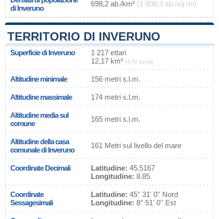
698,2 ab./km²
(1 808,3 ab./sq mi)
di Inveruno
TERRITORIO DI INVERUNO
Superficie di Inveruno
1 217 ettari
12,17 km²
(4,70 sq mi)
Altitudine minimale
156 metri s.l.m.
Altitudine massimale
174 metri s.l.m.
Altitudine media sul
165 metri s.l.m.
comune
Altitudine della casa
161 Metri sul livello del mare
comunale di Inveruno
Coordinate Decimali
Latitudine:
45.5167
Longitudine:
8.85
Coordinate
Latitudine:
45° 31' 0'' Nord
Sessagesimali
Longitudine:
8° 51' 0'' Est