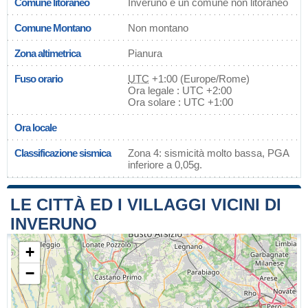
Comune litoraneo
Inveruno è un comune non litoraneo
Comune Montano
Non montano
Zona altimetrica
Pianura
Fuso orario
UTC
+1:00 (Europe/Rome)
Ora legale : UTC +2:00
Ora solare : UTC +1:00
Ora locale
Classificazione sismica
Zona 4: sismicità molto bassa, PGA
inferiore a 0,05g.
LE CITTÀ ED I VILLAGGI VICINI DI
INVERUNO
+
−