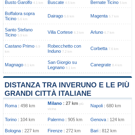
Busto Garolfo
Buscate
Bernate Ticino
4.1 km
4.5 km
5 km
Boffalora sopra
Dairago
Magenta
5.6 km
5.7 km
Ticino
5.6 km
Santo Stefano
Villa Cortese
Arluno
6.3 km
6.7 km
Ticino
5.9 km
Castano Primo
Robecchetto con
6.9
Corbetta
7.6 km
Induno
km
7.2 km
San Giorgio su
Magnago
Canegrate
8.1 km
8.4 km
Legnano
8.1 km
DISTANZA TRA INVERUNO E LE PIÙ
GRANDI CITTÀ ITALIANE
Milano
: 27 km
più
Roma
: 498 km
Napoli
: 680 km
vicina
Torino
: 104 km
Palermo
: 905 km
Genova
: 124 km
Bologna
: 227 km
Firenze
: 272 km
Bari
: 812 km