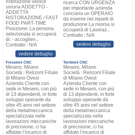
ristorazione veloce
ricerca CON URGENZA
un/una ADDETTO -
per importante azienda
ADDETTA
conciaria un OPERAIO
RISTORAZIONE / FAST
da inserire nei reparti di
FOOD PART-TIME
produzione La risorsa si
Posizione: La persona
occuperà di Lavoraz...
selezionata si occuperà
Contratto : N/A
di: - accoglien...
vedere dettaglio
Contratto : N/A
vedere dettaglio
Fresatore CNC
Tornitore CNC
Mesero, Milano
Mesero, Milano
Società : Relizont Filiale
Società : Relizont Filiale
di Milano Ovest
di Milano Ovest
Azienda Cliente con
Azienda Cliente con
sede in Mesero, con più
sede in Mesero, con più
di 13 dipendenti, in forte
di 13 dipendenti, in forte
sviluppo operante da
sviluppo operante da
oltre 45 anni nel settore
oltre 45 anni nel settore
della metalmeccanica
della metalmeccanica
specializzata nelle
specializzata nelle
lavorazioni meccaniche
lavorazioni meccaniche
di precisione, ci ha
di precisione, ci ha
affidato l'incarico di
affidato l'incarico di