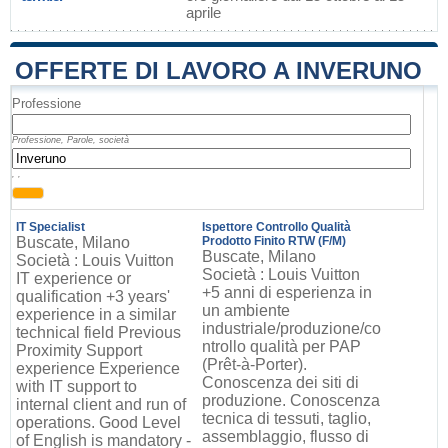
aprile
OFFERTE DI LAVORO A INVERUNO
Professione
Professione, Parole, società
, ,
IT Specialist
Ispettore Controllo Qualità
Buscate, Milano
Prodotto Finito RTW (F/M)
Buscate, Milano
Società : Louis Vuitton
Società : Louis Vuitton
IT experience or
+5 anni di esperienza in
qualification +3 years'
un ambiente
experience in a similar
industriale/produzione/co
technical field Previous
ntrollo qualità per PAP
Proximity Support
(Prêt-à-Porter).
experience Experience
Conoscenza dei siti di
with IT support to
produzione. Conoscenza
internal client and run of
tecnica di tessuti, taglio,
operations. Good Level
assemblaggio, flusso di
of English is mandatory -