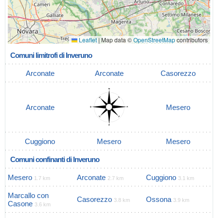
Leaflet
|
Map data ©
OpenStreetMap
contributors
Comuni limitrofi di Inveruno
Arconate
Arconate
Casorezzo
Arconate
Mesero
Cuggiono
Mesero
Mesero
Comuni confinanti di Inveruno
Mesero
Arconate
Cuggiono
1.7 km
2.7 km
3.1 km
Marcallo con
Casorezzo
Ossona
3.8 km
3.9 km
Casone
3.6 km