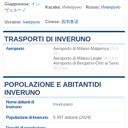
Giapponese:
イン
Kazaka:
Инверуно
Russo:
Инверуно
ヴェルーノ
Cinese:
因韦鲁诺
Ucraino:
Інверуно
TRASPORTI DI INVERUNO
Aeroporto
Aeroporto di Milano-Malpensa
15.9
km
Aeroporto di Milano-Linate
34.3 km
Aeroporto di Bergamo-Orio al Serio
68.8 km
POPOLAZIONE E ABITANTIDI
INVERUNO
Nome abitanti di
Inverunesi
Inveruno
Popolazione di Inveruno
8 497 abitanti
(2024)
Densità di popolazione