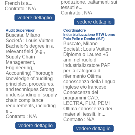
produzione, trattamenti sui
French is a...
tessuti e...
Contratto : N/A
Contratto : N/A
vedere dettaglio
vedere dettaglio
Audit Supervisor
Coordinatore
Buscate, Milano
Industrializzazione RTW Uomo
Polo Pelle e Denim (M/F)
Società : Louis Vuitton
Buscate, Milano
Bachelor's degree in a
Società : Louis Vuitton
relevant field (e.g.,
Diploma o Laurea +5
Supply Chain
anni nel ruolo di
Management,
industrializzatore PAP
Engineering,
per la categoria di
Accounting) Thorough
riferimento Ottima
knowledge of auditing
conoscenza della lingua
principles, procedures,
inglese e/o francese
and techniques Strong
Conoscenza dei
understanding of supply
programmi CAD,
chain compliance
LECTRA, PLM, PDMI
requirements, including
Ottima conoscenza dei
e...
materiali tessili, in...
Contratto : N/A
Contratto : N/A
vedere dettaglio
vedere dettaglio