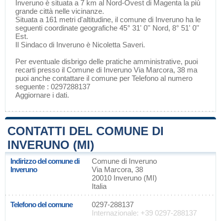
Inveruno è situata a 7 km al Nord-Ovest di
Magenta
la più
grande città nelle vicinanze.
Situata a 161 metri d'altitudine, il comune di Inveruno ha le
seguenti coordinate geografiche 45° 31' 0'' Nord, 8° 51' 0''
Est.
Il Sindaco di Inveruno è Nicoletta Saveri.
Per eventuale disbrigo delle pratiche amministrative, puoi
recarti presso il Comune di Inveruno Via Marcora, 38 ma
puoi anche contattare il comune per Telefono al numero
seguente : 0297288137
Aggiornare i dati
.
CONTATTI DEL COMUNE DI
INVERUNO (MI)
Indirizzo del comune di
Comune di Inveruno
Inveruno
Via Marcora, 38
20010 Inveruno (MI)
Italia
Telefono del comune
0297-288137
Internazionale: +39 0297-288137