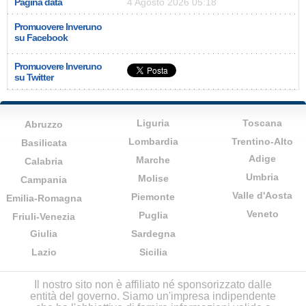
Pagina data
4 Agosto 2026 05:18
Promuovere Inveruno
su Facebook
Promuovere Inveruno
su Twitter
Liguria
Toscana
Abruzzo
Lombardia
Trentino-Alto
Basilicata
Adige
Marche
Calabria
Umbria
Molise
Campania
Valle d'Aosta
Piemonte
Emilia-Romagna
Veneto
Puglia
Friuli-Venezia
Giulia
Sardegna
Lazio
Sicilia
Il nostro sito non è affiliato né sponsorizzato dalle
entità del governo. Siamo un'impresa indipendente