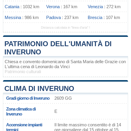
Catania
: 1032 km
Verona
: 167 km
Venezia
: 272 km
Messina
: 986 km
Padova
: 237 km
Brescia
: 107 km
Distanza calcolata in "linea d'aria" !
PATRIMONIO DELL'UMANITÀ DI
INVERUNO
Chiesa e convento domenicano di Santa Maria delle Grazie con
L'ultima cena di Leonardo da Vinci
Patrimonio culturali
CLIMA DI INVERUNO
Gradi giorno di Inveruno
2609 GG
Zona climatica di
E
Inveruno
Accensione impianti
Il limite massimo consentito è di 14
termici
ore giornaliere dal 15 ottobre al 15