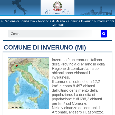
>
Regione di Lombardia
>
Provincia di Milano
>
Comune Inveruno
> Informazioni
Generali
COMUNE DI INVERUNO (MI)
Inveruno
è un comune italiano
della Provincia di Milano
in
della
Regione di Lombardia
. I suoi
abitanti sono chiamati i
inverunesi.
Il comune si estende su 12,2
km² e conta 8 497 abitanti
dall'ultimo censimento della
popolazione. La densità di
popolazione è di 698,2 abitanti
per km² sul Comune.
Nelle vicinanze dei comuni di
Arconate
,
Mesero
i
Casorezzo
,