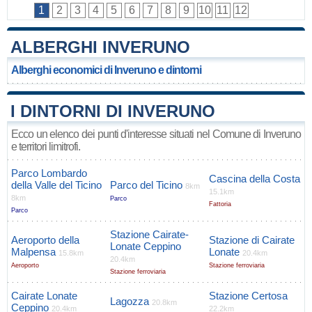
1
2
3
4
5
6
7
8
9
10
11
12
ALBERGHI INVERUNO
Alberghi economici di Inveruno e dintorni
I DINTORNI DI INVERUNO
Ecco un elenco dei punti d'interesse situati nel Comune di Inveruno
e territori limitrofi.
Parco Lombardo
Cascina della Costa
della Valle del Ticino
Parco del Ticino
8km
15.1km
8km
Parco
Fattoria
Parco
Stazione Cairate-
Aeroporto della
Stazione di Cairate
Lonate Ceppino
Malpensa
Lonate
15.8km
20.4km
20.4km
Aeroporto
Stazione ferroviaria
Stazione ferroviaria
Cairate Lonate
Stazione Certosa
Lagozza
20.8km
Ceppino
20.4km
22.2km