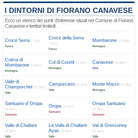
I DINTORNI DI FIORANO CANAVESE
Ecco un elenco dei punti d'interesse situati nel Comune di Fiorano
Canavese e territori limitrofi.
Croce della Serra
Croce Serra
Mombarone
7.5km
13.9km
7.5km
Passa
Montagna
Passa
Colma di
Col di Courtil
Canavese
19.6km
19.9km
Mombarone
13.9km
Montagna
Area
Montagna
Valle di
Camporciero
Monte Marzo
21.1km
21.3km
Champorcher
21.1km
Valle
Montagna
Valle
Santuario d’ Oropa
Oropa Santuario
Oropa
21.8km
21.8km
21.8km
Santuario
Santuario
Santuario
Valle di Challant
La Valla di Challant-
Val di Gressoney
Ayas
28.8km
28.8km
31.4km
Valle
Valle
Valle