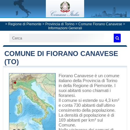
>
Regione di Piemonte
>
Provincia di Torino
>
Comune Fiorano Canavese
>
Informazioni Generali
COMUNE DI FIORANO CANAVESE
(TO)
Fiorano Canavese
è un comune
italiano
della Provincia di Torino
in
della Regione di Piemonte
. I
suoi abitanti sono chiamati i
fioranesi.
Il comune si estende su 4,3 km²
e conta 730 abitanti dall'ultimo
censimento della popolazione.
La densità di popolazione è di
169 abitanti per km² sul
Comune.
Nelle vicinanze dei comuni di