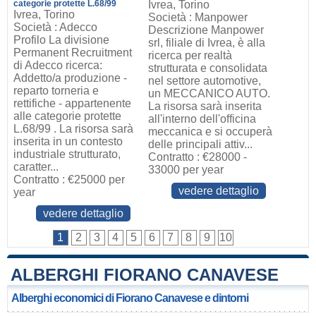
categorie protette L.68/99
Ivrea, Torino
Ivrea, Torino
Società : Manpower
Società : Adecco
Descrizione Manpower
Profilo La divisione
srl, filiale di Ivrea, è alla
Permanent Recruitment
ricerca per realtà
di Adecco ricerca:
strutturata e consolidata
Addetto/a produzione -
nel settore automotive,
reparto torneria e
un MECCANICO AUTO.
rettifiche - appartenente
La risorsa sarà inserita
alle categorie protette
all'interno dell'officina
L.68/99 . La risorsa sarà
meccanica e si occuperà
inserita in un contesto
delle principali attiv...
industriale strutturato,
Contratto : €28000 -
caratter...
33000 per year
Contratto : €25000 per
vedere dettaglio
year
vedere dettaglio
1
2
3
4
5
6
7
8
9
10
ALBERGHI FIORANO CANAVESE
Alberghi economici di Fiorano Canavese e dintorni