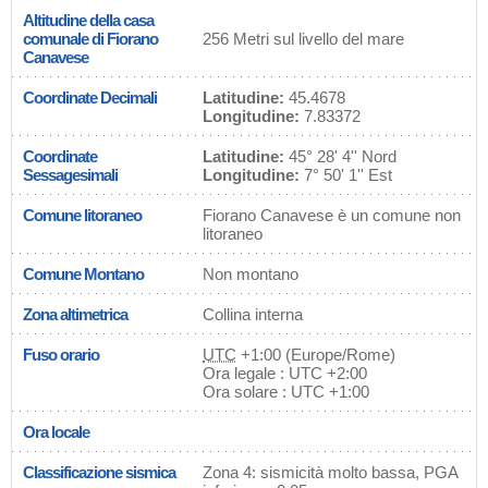
Altitudine della casa
comunale di Fiorano
256 Metri sul livello del mare
Canavese
Coordinate Decimali
Latitudine:
45.4678
Longitudine:
7.83372
Coordinate
Latitudine:
45° 28' 4'' Nord
Sessagesimali
Longitudine:
7° 50' 1'' Est
Comune litoraneo
Fiorano Canavese è un comune non
litoraneo
Comune Montano
Non montano
Zona altimetrica
Collina interna
Fuso orario
UTC
+1:00 (Europe/Rome)
Ora legale : UTC +2:00
Ora solare : UTC +1:00
Ora locale
Classificazione sismica
Zona 4: sismicità molto bassa, PGA