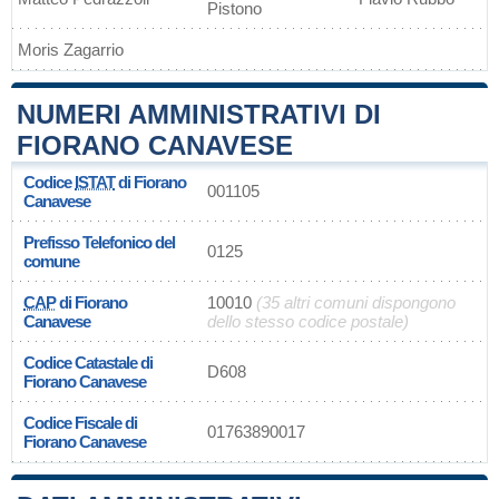
Pistono
Moris Zagarrio
NUMERI AMMINISTRATIVI DI
FIORANO CANAVESE
Codice
ISTAT
di Fiorano
001105
Canavese
Prefisso Telefonico del
0125
comune
CAP
di Fiorano
10010
(35 altri comuni dispongono
Canavese
dello stesso codice postale)
Codice Catastale di
D608
Fiorano Canavese
Codice Fiscale di
01763890017
Fiorano Canavese