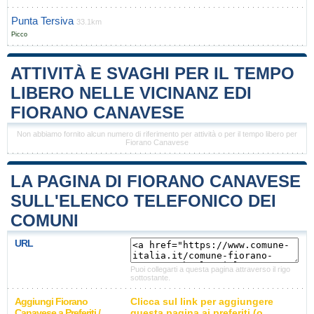
Punta Tersiva
33.1km
Picco
ATTIVITÀ E SVAGHI PER IL TEMPO
LIBERO NELLE VICINANZ EDI
FIORANO CANAVESE
Non abbiamo fornito alcun numero di riferimento per attività o per il tempo libero per
Fiorano Canavese
LA PAGINA DI FIORANO CANAVESE
SULL'ELENCO TELEFONICO DEI
COMUNI
URL
Puoi collegarti a questa pagina attraverso il rigo
sottostante.
Aggiungi Fiorano
Clicca sul link per aggiungere
Canavese a Preferiti /
questa pagina ai preferiti (o