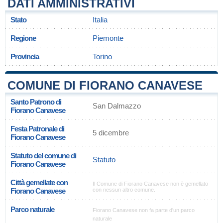
DATI AMMINISTRATIVI
Stato
Italia
Regione
Piemonte
Provincia
Torino
COMUNE DI FIORANO CANAVESE
Santo Patrono di
San Dalmazzo
Fiorano Canavese
Festa Patronale di
5 dicembre
Fiorano Canavese
Statuto del comune di
Statuto
Fiorano Canavese
Città gemellate con
Il Comune di Fiorano Canavese non è gemellato
Fiorano Canavese
con nessun altro comune.
Parco naturale
Fiorano Canavese non fa parte d'un parco
naturale