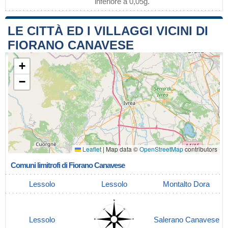
inferiore a 0,05g.
LE CITTÀ ED I VILLAGGI VICINI DI
FIORANO CANAVESE
+
−
Leaflet
|
Map data ©
OpenStreetMap
contributors
Comuni limitrofi di Fiorano Canavese
Lessolo
Lessolo
Montalto Dora
Lessolo
Salerano Canavese