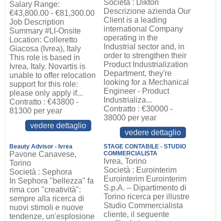
Società : Dikton
Salary Range:
Descrizione azienda Our
€43,800.00 - €81,300.00
Client is a leading
Job Description
international Company
Summary #LI-Onsite
operating in the
Location: Colleretto
Industrial sector and, in
Giacosa (Ivrea), Italy
order to strengthen their
This role is based in
Product Industrialization
Ivrea, Italy. Novartis is
Department, they're
unable to offer relocation
looking for a Mechanical
support for this role:
Engineer - Product
please only apply if...
Industrializa...
Contratto : €43800 -
Contratto : €30000 -
81300 per year
38000 per year
vedere dettaglio
vedere dettaglio
Beauty Advisor - Ivrea
STAGE CONTABILE - STUDIO
Pavone Canavese,
COMMERCIALISTA
Ivrea, Torino
Torino
Società : Eurointerim
Società : Sephora
Eurointerim Eurointerim
In Sephora "bellezza" fa
S.p.A. – Dipartimento di
rima con "creatività":
Torino ricerca per illustre
sempre alla ricerca di
Studio Commercialista
nuovi stimoli e nuove
cliente, il seguente
tendenze, un'esplosione