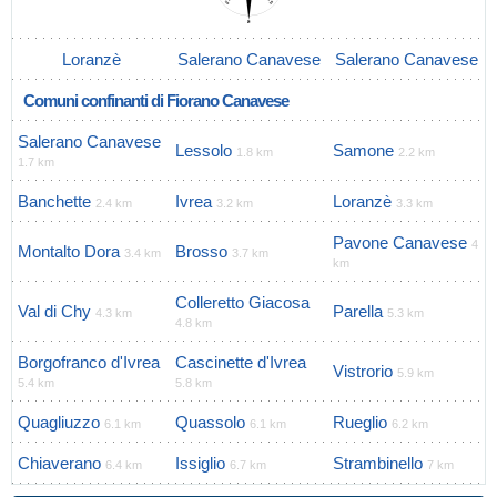
Loranzè
Salerano Canavese
Salerano Canavese
Comuni confinanti di Fiorano Canavese
Salerano Canavese
Lessolo
Samone
1.8 km
2.2 km
1.7 km
Banchette
Ivrea
Loranzè
2.4 km
3.2 km
3.3 km
Pavone Canavese
4
Montalto Dora
Brosso
3.4 km
3.7 km
km
Colleretto Giacosa
Val di Chy
Parella
4.3 km
5.3 km
4.8 km
Borgofranco d'Ivrea
Cascinette d'Ivrea
Vistrorio
5.9 km
5.4 km
5.8 km
Quagliuzzo
Quassolo
Rueglio
6.1 km
6.1 km
6.2 km
Chiaverano
Issiglio
Strambinello
6.4 km
6.7 km
7 km