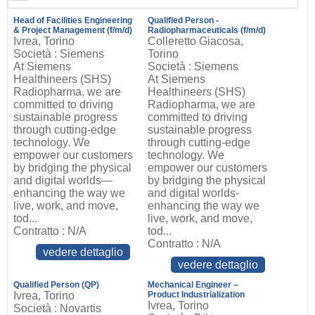
Head of Facilities Engineering
Qualified Person -
& Project Management (f/m/d)
Radiopharmaceuticals (f/m/d)
Ivrea, Torino
Colleretto Giacosa,
Società : Siemens
Torino
At Siemens
Società : Siemens
Healthineers (SHS)
At Siemens
Radiopharma, we are
Healthineers (SHS)
committed to driving
Radiopharma, we are
sustainable progress
committed to driving
through cutting-edge
sustainable progress
technology. We
through cutting-edge
empower our customers
technology. We
by bridging the physical
empower our customers
and digital worlds—
by bridging the physical
enhancing the way we
and digital worlds-
live, work, and move,
enhancing the way we
tod...
live, work, and move,
Contratto : N/A
tod...
Contratto : N/A
vedere dettaglio
vedere dettaglio
Qualified Person (QP)
Mechanical Engineer –
Ivrea, Torino
Product Industrialization
Ivrea, Torino
Società : Novartis