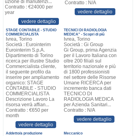
uzione di manutenzi...
Contratto : N/A
Contratto : €24000 per
vedere dettaglio
year
vedere dettaglio
STAGE CONTABILE - STUDIO
TECNICI DI RADIOLOGIA
COMMERCIALISTA
MEDICA" - Scopri di più
Ivrea, Torino
Ivrea, Torino
Società : Eurointerim
Società : Gi Group
Eurointerim S.p.A.
Gi Group, prima Agenzia
Dipartimento di Torino
per il Lavoro Italiana con
ricerca per illustre Studio
oltre 200 filiali sul
Commercialista cliente,
territorio nazionale e più
il seguente profilo da
di 1800 professionisti
inserire per ampliamento
nel settore delle Risorse
organico: STAGE
Umane RICERCA per
CONTABILE - STUDIO
incremento banca dati
COMMERCIALISTA
TECNICO DI
Descrizione Lavoro La
RADIOLOGIA MEDICA
risorsa verrà affian...
per Azienda Sanitari...
Contratto : €650 per
Contratto : N/A
month
vedere dettaglio
vedere dettaglio
Addetto/a produzione
Meccanico