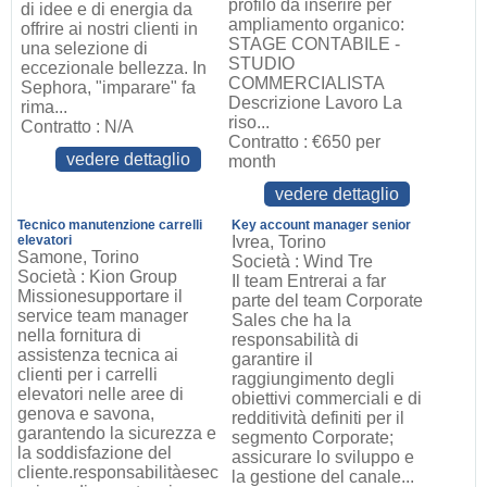
profilo da inserire per
di idee e di energia da
ampliamento organico:
offrire ai nostri clienti in
STAGE CONTABILE -
una selezione di
STUDIO
eccezionale bellezza. In
COMMERCIALISTA
Sephora, "imparare" fa
Descrizione Lavoro La
rima...
riso...
Contratto : N/A
Contratto : €650 per
vedere dettaglio
month
vedere dettaglio
Tecnico manutenzione carrelli
Key account manager senior
elevatori
Ivrea, Torino
Samone, Torino
Società : Wind Tre
Società : Kion Group
Il team Entrerai a far
Missionesupportare il
parte del team Corporate
service team manager
Sales che ha la
nella fornitura di
responsabilità di
assistenza tecnica ai
garantire il
clienti per i carrelli
raggiungimento degli
elevatori nelle aree di
obiettivi commerciali e di
genova e savona,
redditività definiti per il
garantendo la sicurezza e
segmento Corporate;
la soddisfazione del
assicurare lo sviluppo e
cliente.responsabilitàesec
la gestione del canale...