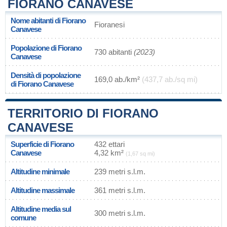
FIORANO CANAVESE
Nome abitanti di Fiorano
Fioranesi
Canavese
Popolazione di Fiorano
730 abitanti
(2023)
Canavese
Densità di popolazione
169,0 ab./km²
(437,7 ab./sq mi)
di Fiorano Canavese
TERRITORIO DI FIORANO
CANAVESE
Superficie di Fiorano
432 ettari
Canavese
4,32 km²
(1,67 sq mi)
Altitudine minimale
239 metri s.l.m.
Altitudine massimale
361 metri s.l.m.
Altitudine media sul
300 metri s.l.m.
comune