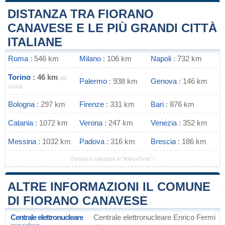
DISTANZA TRA FIORANO
CANAVESE E LE PIÙ GRANDI CITTÀ
ITALIANE
Roma
: 546 km
Milano
: 106 km
Napoli
: 732 km
Torino
: 46 km
più
Palermo
: 938 km
Genova
: 146 km
vicina
Bologna
: 297 km
Firenze
: 331 km
Bari
: 876 km
Catania
: 1072 km
Verona
: 247 km
Venezia
: 352 km
Messina
: 1032 km
Padova
: 316 km
Brescia
: 186 km
Distanza calcolata in "linea d'aria" !
ALTRE INFORMAZIONI IL COMUNE
DI FIORANO CANAVESE
Centrale elettronucleare
Centrale elettronucleare Enrico Fermi