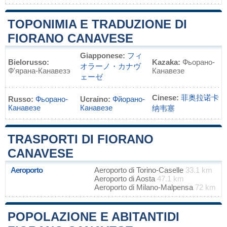
TOPONIMIA E TRADUZIONE DI
FIORANO CANAVESE
Giapponese:
フィ
Bielorusso:
Kazaka:
Фьорано-
オラーノ・カナヴ
Ф'ярана-Канавезэ
Канавезе
ェーゼ
Cinese:
菲奥拉诺卡
Russo:
Фьорано-
Ucraino:
Фйорано-
Канавезе
Канавезе
纳韦塞
TRASPORTI DI FIORANO
CANAVESE
Aeroporto
Aeroporto di Torino-Caselle
33.1 km
Aeroporto di Aosta
47.1 km
Aeroporto di Milano-Malpensa
72 km
POPOLAZIONE E ABITANTIDI