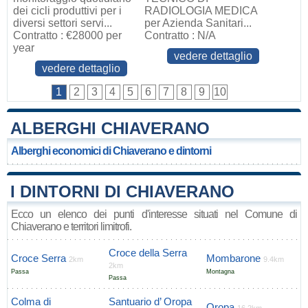
dei cicli produttivi per i
RADIOLOGIA MEDICA
diversi settori servi...
per Azienda Sanitari...
Contratto : €28000 per
Contratto : N/A
year
vedere dettaglio
vedere dettaglio
1
2
3
4
5
6
7
8
9
10
ALBERGHI CHIAVERANO
Alberghi economici di Chiaverano e dintorni
I DINTORNI DI CHIAVERANO
Ecco un elenco dei punti d'interesse situati nel Comune di
Chiaverano e territori limitrofi.
Croce della Serra
Croce Serra
Mombarone
2km
9.4km
2km
Passa
Montagna
Passa
Colma di
Santuario d’ Oropa
Oropa