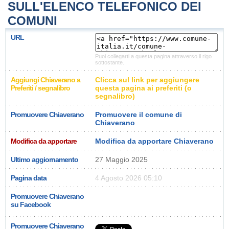
SULL'ELENCO TELEFONICO DEI
COMUNI
URL
Puoi collegarti a questa pagina attraverso il rigo
sottostante.
Aggiungi Chiaverano a
Clicca sul link per aggiungere
Preferiti / segnalibro
questa pagina ai preferiti (o
segnalibro)
Promuovere Chiaverano
Promuovere il comune di
Chiaverano
Modifica da apportare
Modifica da apportare Chiaverano
Ultimo aggiornamento
27 Maggio 2025
Pagina data
4 Agosto 2026 05:10
Promuovere Chiaverano
su Facebook
Promuovere Chiaverano