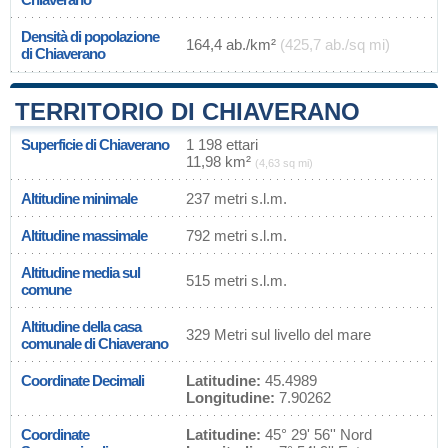
Densità di popolazione
164,4 ab./km²
(425,7 ab./sq mi)
di Chiaverano
TERRITORIO DI CHIAVERANO
Superficie di Chiaverano
1 198 ettari
11,98 km²
(4,63 sq mi)
Altitudine minimale
237 metri s.l.m.
Altitudine massimale
792 metri s.l.m.
Altitudine media sul
515 metri s.l.m.
comune
Altitudine della casa
329 Metri sul livello del mare
comunale di Chiaverano
Coordinate Decimali
Latitudine:
45.4989
Longitudine:
7.90262
Coordinate
Latitudine:
45° 29' 56'' Nord