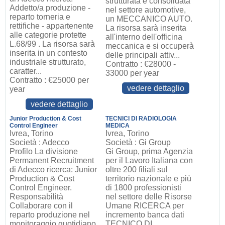
strutturata e consolidata
Addetto/a produzione -
nel settore automotive,
reparto torneria e
un MECCANICO AUTO.
rettifiche - appartenente
La risorsa sarà inserita
alle categorie protette
all'interno dell'officina
L.68/99 . La risorsa sarà
meccanica e si occuperà
inserita in un contesto
delle principali attiv...
industriale strutturato,
Contratto : €28000 -
caratter...
33000 per year
Contratto : €25000 per
vedere dettaglio
year
vedere dettaglio
Junior Production & Cost
TECNICI DI RADIOLOGIA
Control Engineer
MEDICA
Ivrea, Torino
Ivrea, Torino
Società : Adecco
Società : Gi Group
Profilo La divisione
Gi Group, prima Agenzia
Permanent Recruitment
per il Lavoro Italiana con
di Adecco ricerca: Junior
oltre 200 filiali sul
Production & Cost
territorio nazionale e più
Control Engineer.
di 1800 professionisti
Responsabilità
nel settore delle Risorse
Collaborare con il
Umane RICERCA per
reparto produzione nel
incremento banca dati
monitoraggio quotidiano
TECNICO DI