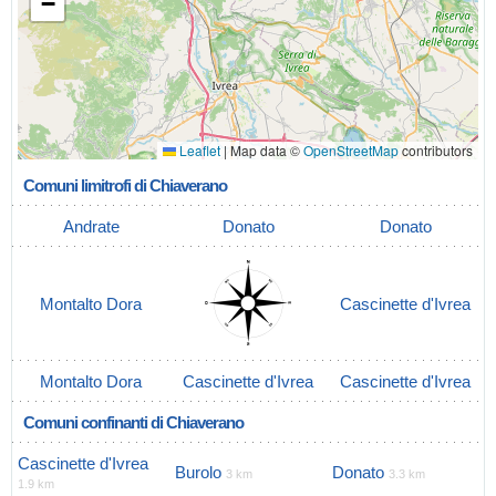
−
Leaflet
|
Map data ©
OpenStreetMap
contributors
Comuni limitrofi di Chiaverano
Andrate
Donato
Donato
Montalto Dora
Cascinette d'Ivrea
Montalto Dora
Cascinette d'Ivrea
Cascinette d'Ivrea
Comuni confinanti di Chiaverano
Cascinette d'Ivrea
Burolo
Donato
3 km
3.3 km
1.9 km