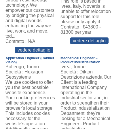
This role is based in
technology. We
Ivrea, Italy. Novartis is
empower our customers
unable to offer relocation
by bridging the physical
support for this role:
and digital worlds—
please only apply if...
enhancing the way we
Contratto : €43800 -
live, work, and move,
81300 per year
tod...
vedere dettaglio
Contratto : N/A
vedere dettaglio
Application Engineer (Cabinet
Mechanical Engineer –
Vision)
Product Industrialization
Bollengo, Torino
Ivrea, Torino
Società : Hexagon
Società : Dikton
Geosystems
Descrizione azienda Our
We use cookies to offer
Client is a leading
you the best possible
international Company
website experience.
operating in the
Your cookie preferences
Industrial sector and, in
will be stored in your
order to strengthen their
browser's local storage.
Product Industrialization
This includes cookies
Department, they're
necessary for the
looking for a Mechanical
website's operation.
Engineer - Product
Additionally, you can
Industrializa...