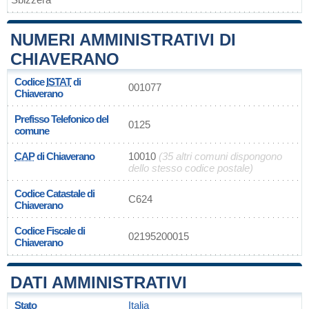
NUMERI AMMINISTRATIVI DI
CHIAVERANO
Codice
ISTAT
di
001077
Chiaverano
Prefisso Telefonico del
0125
comune
CAP
di Chiaverano
10010
(35 altri comuni dispongono
dello stesso codice postale)
Codice Catastale di
C624
Chiaverano
Codice Fiscale di
02195200015
Chiaverano
DATI AMMINISTRATIVI
Stato
Italia