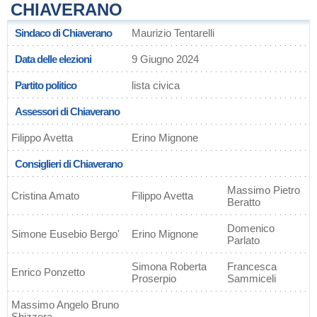
CHIAVERANO
Sindaco di Chiaverano
Maurizio Tentarelli
Data delle elezioni
9 Giugno 2024
Partito politico
lista civica
Assessori di Chiaverano
Filippo Avetta
Erino Mignone
Consiglieri di Chiaverano
Massimo Pietro
Cristina Amato
Filippo Avetta
Beratto
Domenico
Simone Eusebio Bergo'
Erino Mignone
Parlato
Simona Roberta
Francesca
Enrico Ponzetto
Proserpio
Sammiceli
Massimo Angelo Bruno
Sbizzera