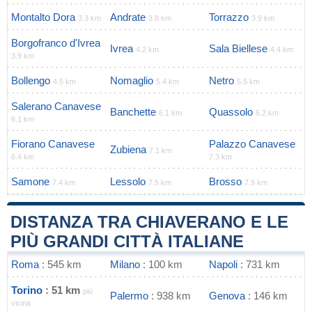
Montalto Dora
Andrate
Torrazzo
3.3 km
3.8 km
3.9 km
Borgofranco d'Ivrea
Ivrea
Sala Biellese
4.2 km
4.4 km
3.9 km
Bollengo
Nomaglio
Netro
4.5 km
5.4 km
5.5 km
Salerano Canavese
Banchette
Quassolo
6.1 km
6.2 km
6.1 km
Fiorano Canavese
Palazzo Canavese
Zubiena
7.1 km
6.4 km
7.3 km
Samone
Lessolo
Brosso
7.4 km
7.5 km
7.9 km
DISTANZA TRA CHIAVERANO E LE
PIÙ GRANDI CITTÀ ITALIANE
Roma
: 545 km
Milano
: 100 km
Napoli
: 731 km
Torino
: 51 km
più
Palermo
: 938 km
Genova
: 146 km
vicina