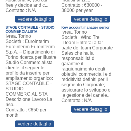
freely decide and c...
Contratto : €30000 -
Contratto : N/A
38000 per year
vedere dettaglio
vedere dettaglio
STAGE CONTABILE - STUDIO
Key account manager senior
COMMERCIALISTA
Ivrea, Torino
Ivrea, Torino
Società : Wind Tre
Società : Eurointerim
Il team Entrerai a far
Eurointerim Eurointerim
parte del team Corporate
S.p.A. – Dipartimento di
Sales che ha la
Torino ricerca per illustre
responsabilità di
Studio Commercialista
garantire il
cliente, il seguente
raggiungimento degli
profilo da inserire per
obiettivi commerciali e di
ampliamento organico:
redditività definiti per il
STAGE CONTABILE -
segmento Corporate;
STUDIO
assicurare lo sviluppo e
COMMERCIALISTA
la gestione del canale...
Descrizione Lavoro La
Contratto : N/A
riso...
vedere dettaglio
Contratto : €650 per
month
vedere dettaglio