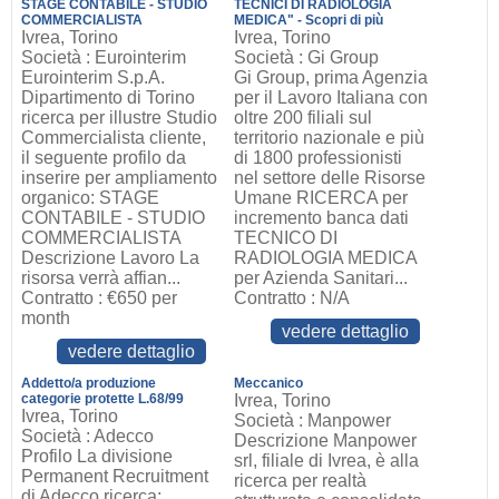
STAGE CONTABILE - STUDIO
TECNICI DI RADIOLOGIA
COMMERCIALISTA
MEDICA" - Scopri di più
Ivrea, Torino
Ivrea, Torino
Società : Eurointerim
Società : Gi Group
Eurointerim S.p.A.
Gi Group, prima Agenzia
Dipartimento di Torino
per il Lavoro Italiana con
ricerca per illustre Studio
oltre 200 filiali sul
Commercialista cliente,
territorio nazionale e più
il seguente profilo da
di 1800 professionisti
inserire per ampliamento
nel settore delle Risorse
organico: STAGE
Umane RICERCA per
CONTABILE - STUDIO
incremento banca dati
COMMERCIALISTA
TECNICO DI
Descrizione Lavoro La
RADIOLOGIA MEDICA
risorsa verrà affian...
per Azienda Sanitari...
Contratto : €650 per
Contratto : N/A
month
vedere dettaglio
vedere dettaglio
Addetto/a produzione
Meccanico
categorie protette L.68/99
Ivrea, Torino
Ivrea, Torino
Società : Manpower
Società : Adecco
Descrizione Manpower
Profilo La divisione
srl, filiale di Ivrea, è alla
Permanent Recruitment
ricerca per realtà
di Adecco ricerca: