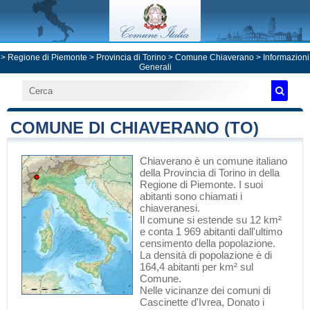
>
Regione di Piemonte
>
Provincia di Torino
>
Comune Chiaverano
> Informazioni
Generali
COMUNE DI CHIAVERANO (TO)
Chiaverano
è un comune italiano
della Provincia di Torino
in
della
Regione di Piemonte
. I suoi
abitanti sono chiamati i
chiaveranesi.
Il comune si estende su 12 km²
e conta 1 969 abitanti dall'ultimo
censimento della popolazione.
La densità di popolazione è di
164,4 abitanti per km² sul
Comune.
Nelle vicinanze dei comuni di
Cascinette d'Ivrea
,
Donato
i