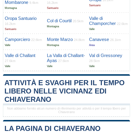
16.2km
Mombarone
9.4km
16.2km
Santuario
Montagna
Santuario
Oropa Santuario
Valle di
Col di Courtil
20.5km
Champorcher
16.2km
22.6km
Montagna
Santuario
Valle
Camporciero
Monte Marzo
Canavese
22.6km
24.8km
26.1km
Valle
Montagna
Area
Valle di Challant
La Valla di Challant-
Val di Gressoney
Ayas
27.6km
27.6km
28.5km
Valle
Valle
Valle
ATTIVITÀ E SVAGHI PER IL TEMPO
LIBERO NELLE VICINANZ EDI
CHIAVERANO
Non abbiamo fornito alcun numero di riferimento per attività o per il tempo libero per
Chiaverano
LA PAGINA DI CHIAVERANO