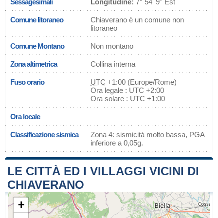
Sessagesimali
Longitudine:
7° 54' 9'' Est
Comune litoraneo
Chiaverano è un comune non
litoraneo
Comune Montano
Non montano
Zona altimetrica
Collina interna
Fuso orario
UTC
+1:00 (Europe/Rome)
Ora legale : UTC +2:00
Ora solare : UTC +1:00
Ora locale
Classificazione sismica
Zona 4: sismicità molto bassa, PGA
inferiore a 0,05g.
LE CITTÀ ED I VILLAGGI VICINI DI
CHIAVERANO
+