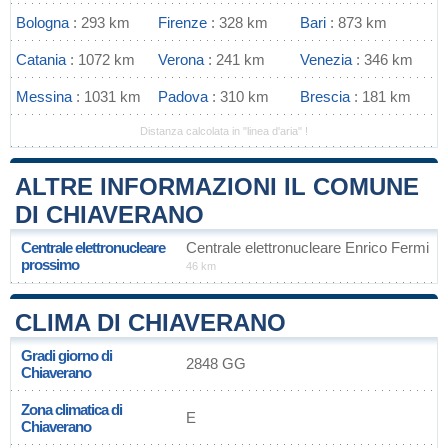
Bologna
: 293 km
Firenze
: 328 km
Bari
: 873 km
Catania
: 1072 km
Verona
: 241 km
Venezia
: 346 km
Messina
: 1031 km
Padova
: 310 km
Brescia
: 181 km
Distanza calcolata in "linea d'aria" !
ALTRE INFORMAZIONI IL COMUNE
DI CHIAVERANO
Centrale elettronucleare
Centrale elettronucleare Enrico Fermi
prossimo
46 km
CLIMA DI CHIAVERANO
Gradi giorno di
2848 GG
Chiaverano
Zona climatica di
E
Chiaverano