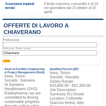
Accensione impianti
Il limite massimo consentito è di 14
termici
ore giornaliere dal 15 ottobre al 15
aprile
OFFERTE DI LAVORO A
CHIAVERANO
Professione
Professione, Parole, società
, ,
Head of Facilities Engineering
Qualified Person (QP)
& Project Management (f/m/d)
Ivrea, Torino
Ivrea, Torino
Società : Novartis
Società : Siemens
Salary Range:
At Siemens
€43,800.00 - €81,300.00
Healthineers (SHS)
Job Description
Radiopharma, we are
Summary #LI-Onsite
committed to driving
Location: Colleretto
sustainable progress
Giacosa (Ivrea), Italy
through cutting-edge