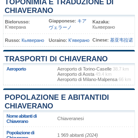
TOPONIMIA E TRADUZIONE DI
CHIAVERANO
Giapponese:
キア
Bielorusso:
Kazaka:
К'яверана
Кьяверано
ヴェラーノ
Cinese:
基亚韦拉诺
Russo:
Кьяверано
Ucraino:
К'яверано
TRASPORTI DI CHIAVERANO
Aeroporto
Aeroporto di Torino-Caselle
38.7 km
Aeroporto di Aosta
49.4 km
Aeroporto di Milano-Malpensa
66 km
POPOLAZIONE E ABITANTIDI
CHIAVERANO
Nome abitanti di
Chiaveranesi
Chiaverano
Popolazione di
1 969 abitanti
(2024)
Chiaverano