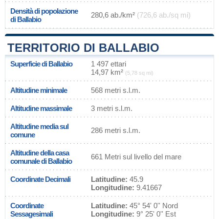
Densità di popolazione
280,6 ab./km²
(726,6 ab./sq mi)
di Ballabio
TERRITORIO DI BALLABIO
Superficie di Ballabio
1 497 ettari
14,97 km²
(5,78 sq mi)
Altitudine minimale
568 metri s.l.m.
Altitudine massimale
3 metri s.l.m.
Altitudine media sul
286 metri s.l.m.
comune
Altitudine della casa
661 Metri sul livello del mare
comunale di Ballabio
Coordinate Decimali
Latitudine:
45.9
Longitudine:
9.41667
Coordinate
Latitudine:
45° 54' 0'' Nord
Sessagesimali
Longitudine:
9° 25' 0'' Est