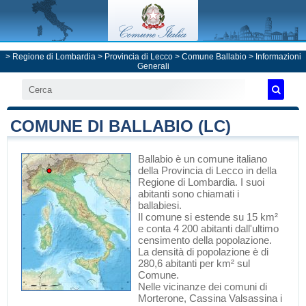
>
Regione di Lombardia
>
Provincia di Lecco
>
Comune Ballabio
> Informazioni
Generali
COMUNE DI BALLABIO (LC)
Ballabio
è un comune italiano
della Provincia di Lecco
in
della
Regione di Lombardia
. I suoi
abitanti sono chiamati i
ballabiesi.
Il comune si estende su 15 km²
e conta 4 200 abitanti dall'ultimo
censimento della popolazione.
La densità di popolazione è di
280,6 abitanti per km² sul
Comune.
Nelle vicinanze dei comuni di
Morterone
,
Cassina Valsassina
i