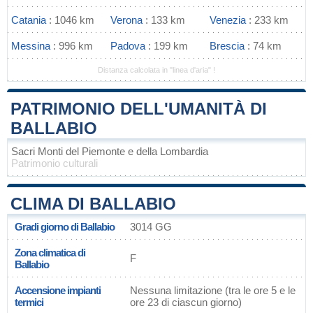
Catania
: 1046 km
Verona
: 133 km
Venezia
: 233 km
Messina
: 996 km
Padova
: 199 km
Brescia
: 74 km
Distanza calcolata in "linea d'aria" !
PATRIMONIO DELL'UMANITÀ DI
BALLABIO
Sacri Monti del Piemonte e della Lombardia
Patrimonio culturali
CLIMA DI BALLABIO
Gradi giorno di Ballabio
3014 GG
Zona climatica di
F
Ballabio
Accensione impianti
Nessuna limitazione (tra le ore 5 e le
termici
ore 23 di ciascun giorno)