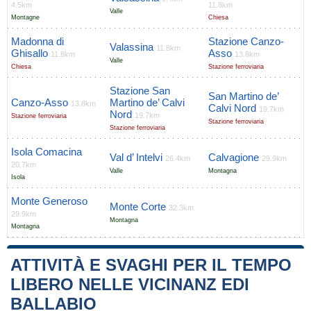
4.5km
11.8km
Valle
Montagne
Chiesa
Madonna di
Stazione Canzo-
Valassina
11.8km
Ghisallo
Asso
11.8km
13.8km
Valle
Chiesa
Stazione ferroviaria
Stazione San
San Martino de’
Canzo-Asso
Martino de’ Calvi
13.8km
Calvi Nord
19.7km
Nord
19.7km
Stazione ferroviaria
Stazione ferroviaria
Stazione ferroviaria
Isola Comacina
Val d’ Intelvi
Calvagione
26.4km
29.9km
20.7km
Valle
Montagna
Isola
Monte Generoso
Monte Corte
32.3km
29.9km
Montagna
Montagna
ATTIVITÀ E SVAGHI PER IL TEMPO
LIBERO NELLE VICINANZ EDI
BALLABIO