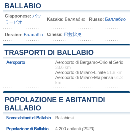
BALLABIO
Giapponese:
バッ
Kazaka:
Баллабио
Russo:
Баллабио
ラービオ
Cinese:
巴拉比奥
Ucraino:
Баллабіо
TRASPORTI DI BALLABIO
Aeroporto
Aeroporto di Bergamo-Orio al Serio
33.6 km
Aeroporto di Milano-Linate
51.8 km
Aeroporto di Milano-Malpensa
61.3
km
POPOLAZIONE E ABITANTIDI
BALLABIO
Nome abitanti di Ballabio
Ballabiesi
Popolazione di Ballabio
4 200 abitanti
(2023)