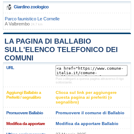
Giardino zoologico
Parco faunistico Le Cornelle
A
Valbrembo
24.7 km
LA PAGINA DI BALLABIO
SULL'ELENCO TELEFONICO DEI
COMUNI
URL
Puoi collegarti a questa pagina attraverso il rigo
sottostante.
Aggiungi Ballabio a
Clicca sul link per aggiungere
Preferiti / segnalibro
questa pagina ai preferiti (o
segnalibro)
Promuovere Ballabio
Promuovere il comune di Ballabio
Modifica da apportare
Modifica da apportare Ballabio