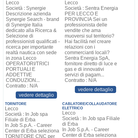
Lecco
Lecco
Società : Synergie
Società : Sentra Energia
Descrizione azienda
PER LECCO E
Synergie Search - brand
PROVINCIA Sei un
di Synergie Italia
professionista delle
dedicato alla Ricerca &
vendite che ama
Selezione di
muoversi sul territorio?
professionisti qualificati -
Hai facilità nel creare
ricerca per importante
relazioni con i
realtà nautica con sede
commercianti locali?
in zona Lecco
Sentra Energia SpA,
OPERATORI/TRICI
fornitore diretto di luce e
PORTUALI E
gas e di innovativi
ADDETTI/E
servizi di pagam...
CONDUZION...
Contratto : N/A
Contratto : N/A
vedere dettaglio
vedere dettaglio
TORNITORE
CABLATORE/COLLAUDATORE
Lecco
ELETTRICO
Lecco
Società : In Job spa
Società : In Job spa Filiale
Filiale di Erba
di Erba
In Job S.p.A. - Career
In Job S.p.A. - Career
Center di Erba seleziona
Center di Erba seleziona
TORNITORE CNC per