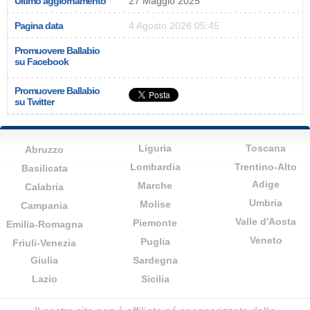
Ultimo aggiornamento
27 Maggio 2025
Pagina data
4 Agosto 2026 05:45
Promuovere Ballabio
su Facebook
Promuovere Ballabio
su Twitter
Liguria
Toscana
Abruzzo
Lombardia
Trentino-Alto
Basilicata
Adige
Marche
Calabria
Umbria
Molise
Campania
Valle d'Aosta
Piemonte
Emilia-Romagna
Veneto
Puglia
Friuli-Venezia
Giulia
Sardegna
Lazio
Sicilia