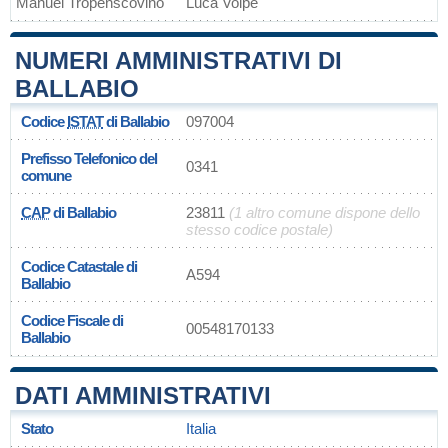
Manuel Tropenscovino
Luca Volpe
NUMERI AMMINISTRATIVI DI
BALLABIO
Codice
ISTAT
di Ballabio
097004
Prefisso Telefonico del
0341
comune
CAP
di Ballabio
23811
(1 altro comune dispone dello
stesso codice postale)
Codice Catastale di
A594
Ballabio
Codice Fiscale di
00548170133
Ballabio
DATI AMMINISTRATIVI
Stato
Italia