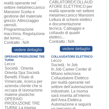
CABLATORE/COLLAUD
realtà operante nel
ATORE ELETTRICO per
settore metalmeccanico
realtà operante nel settore
Mansioni Scelta e
metalmeccanico Mansioni
gestione del materiale
Lettura di schemi elettrici
grezzo. Attrezzaggio
e documentazione
utensili.
tecnica. Cablaggio e
Programmazione
collaudo di quadri
macchina. Regolazione
elettrici...
del tornio....
Contratto : N/A
Contratto : N/A
vedere dettaglio
vedere dettaglio
OPERAIO PRODUZIONE TRE
COLLAUDATORE ELETTRICO
TURNI
Lecco
Lecco
Società : In Job
Società : Orienta
In Job Career Center di
Orienta Spa Società
Milano seleziona
Benefit, Filiale di
Collaudatore Elettrico
Vimercate, ricerca per
per realtà operante nel
azienda cliente che si
settore dell'automazione
occupa di lavorazione
industriale. La risorsa
materie plastiche:
sarà inserita all'interno
OPERAIO
dell'Area Elettrica
PRODUZIONE TRE
Automazione e seguirà
TURNI. La risorsa
un percorso di