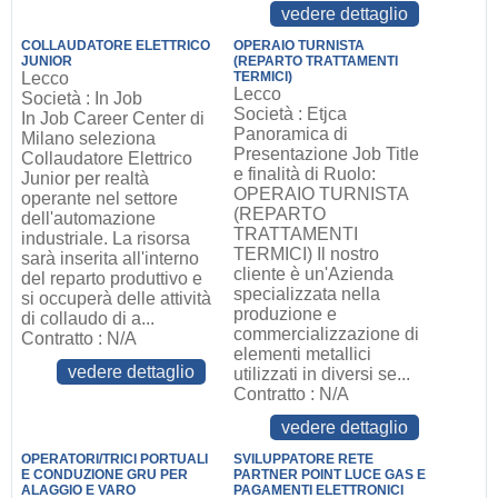
vedere dettaglio
COLLAUDATORE ELETTRICO
OPERAIO TURNISTA
JUNIOR
(REPARTO TRATTAMENTI
Lecco
TERMICI)
Lecco
Società : In Job
Società : Etjca
In Job Career Center di
Panoramica di
Milano seleziona
Presentazione Job Title
Collaudatore Elettrico
e finalità di Ruolo:
Junior per realtà
OPERAIO TURNISTA
operante nel settore
(REPARTO
dell'automazione
TRATTAMENTI
industriale. La risorsa
TERMICI) Il nostro
sarà inserita all'interno
cliente è un'Azienda
del reparto produttivo e
specializzata nella
si occuperà delle attività
produzione e
di collaudo di a...
commercializzazione di
Contratto : N/A
elementi metallici
vedere dettaglio
utilizzati in diversi se...
Contratto : N/A
vedere dettaglio
OPERATORI/TRICI PORTUALI
SVILUPPATORE RETE
E CONDUZIONE GRU PER
PARTNER POINT LUCE GAS E
ALAGGIO E VARO
PAGAMENTI ELETTRONICI