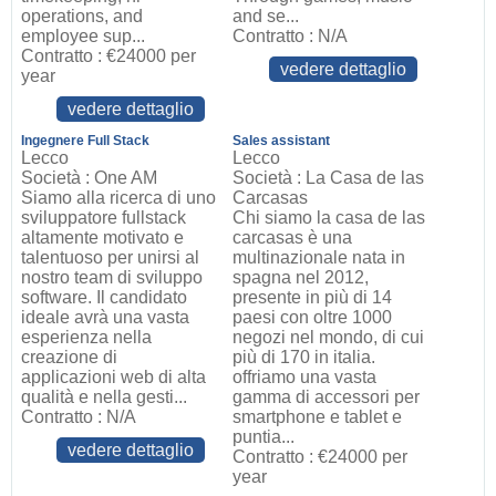
operations, and
and se...
employee sup...
Contratto : N/A
Contratto : €24000 per
vedere dettaglio
year
vedere dettaglio
Ingegnere Full Stack
Sales assistant
Lecco
Lecco
Società : One AM
Società : La Casa de las
Siamo alla ricerca di uno
Carcasas
sviluppatore fullstack
Chi siamo la casa de las
altamente motivato e
carcasas è una
talentuoso per unirsi al
multinazionale nata in
nostro team di sviluppo
spagna nel 2012,
software. Il candidato
presente in più di 14
ideale avrà una vasta
paesi con oltre 1000
esperienza nella
negozi nel mondo, di cui
creazione di
più di 170 in italia.
applicazioni web di alta
offriamo una vasta
qualità e nella gesti...
gamma di accessori per
Contratto : N/A
smartphone e tablet e
puntia...
vedere dettaglio
Contratto : €24000 per
year