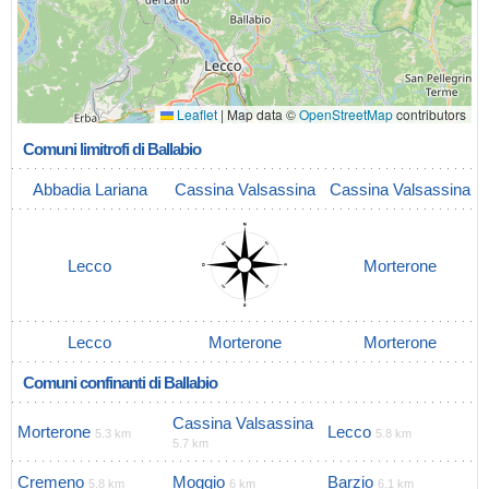
Leaflet
|
Map data ©
OpenStreetMap
contributors
Comuni limitrofi di Ballabio
Abbadia Lariana
Cassina Valsassina
Cassina Valsassina
Lecco
Morterone
Lecco
Morterone
Morterone
Comuni confinanti di Ballabio
Cassina Valsassina
Morterone
Lecco
5.3 km
5.8 km
5.7 km
Cremeno
Moggio
Barzio
5.8 km
6 km
6.1 km