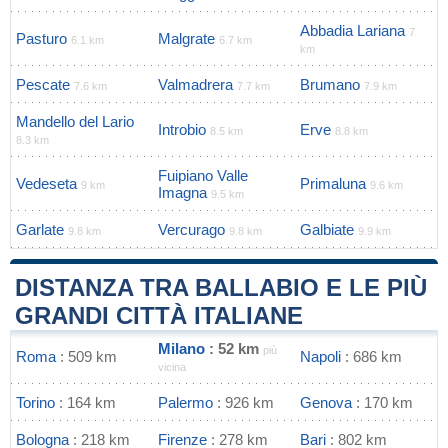
Abbadia Lariana
7
Pasturo
Malgrate
6.1 km
6.7 km
km
Pescate
Valmadrera
Brumano
7.6 km
7.7 km
7.9 km
Mandello del Lario
Introbio
Erve
8.5 km
8.8 km
8.3 km
Fuipiano Valle
Vedeseta
Primaluna
9 km
9.6 km
Imagna
9.5 km
Garlate
Vercurago
Galbiate
9.8 km
9.8 km
9.9 km
DISTANZA TRA BALLABIO E LE PIÙ
GRANDI CITTÀ ITALIANE
Milano
: 52 km
più
Roma
: 509 km
Napoli
: 686 km
vicina
Torino
: 164 km
Palermo
: 926 km
Genova
: 170 km
Bologna
: 218 km
Firenze
: 278 km
Bari
: 802 km