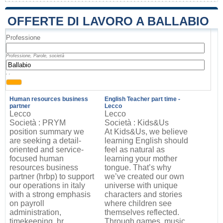
OFFERTE DI LAVORO A BALLABIO
Professione
Professione, Parole, società
, ,
Human resources business
English Teacher part time -
partner
Lecco
Lecco
Lecco
Società : PRYM
Società : Kids&Us
position summary we
At Kids&Us, we believe
are seeking a detail-
learning English should
oriented and service-
feel as natural as
focused human
learning your mother
resources business
tongue. That’s why
partner (hrbp) to support
we’ve created our own
our operations in italy
universe with unique
with a strong emphasis
characters and stories
on payroll
where children see
administration,
themselves reflected.
timekeeping, hr
Through games, music