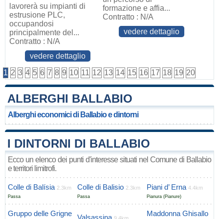
lavorerà su impianti di
formazione e affia...
estrusione PLC,
Contratto : N/A
occupandosi
vedere dettaglio
principalmente del...
Contratto : N/A
vedere dettaglio
1
2
3
4
5
6
7
8
9
10
11
12
13
14
15
16
17
18
19
20
ALBERGHI BALLABIO
Alberghi economici di Ballabio e dintorni
I DINTORNI DI BALLABIO
Ecco un elenco dei punti d'interesse situati nel Comune di Ballabio
e territori limitrofi.
Colle di Balísia
Colle di Balisio
Piani d’ Erna
2.3km
2.3km
4.4km
Passa
Passa
Pianura (Pianure)
Gruppo delle Grigne
Maddonna Ghisallo
Valsassina
9.4km