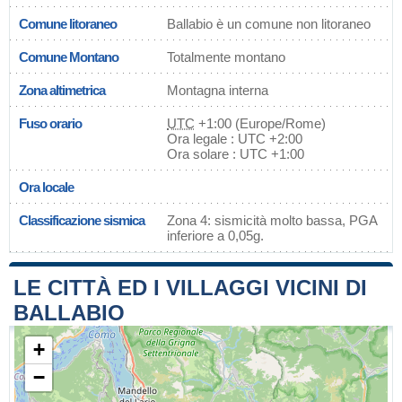
Comune litoraneo
Ballabio è un comune non litoraneo
Comune Montano
Totalmente montano
Zona altimetrica
Montagna interna
Fuso orario
UTC
+1:00 (Europe/Rome)
Ora legale : UTC +2:00
Ora solare : UTC +1:00
Ora locale
Classificazione sismica
Zona 4: sismicità molto bassa, PGA
inferiore a 0,05g.
LE CITTÀ ED I VILLAGGI VICINI DI
BALLABIO
+
−