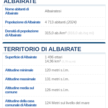
ALBAIRATE
Nome abitanti di
Albairatesi
Albairate
Popolazione di Albairate
4 713 abitanti
(2024)
Densità di popolazione
315,0 ab./km²
(816,0 ab./sq mi)
di Albairate
TERRITORIO DI ALBAIRATE
Superficie di Albairate
1 496 ettari
14,96 km²
(5,78 sq mi)
Altitudine minimale
120 metri s.l.m.
Altitudine massimale
131 metri s.l.m.
Altitudine media sul
126 metri s.l.m.
comune
Altitudine della casa
124 Metri sul livello del mare
comunale di Albairate