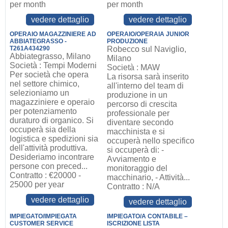
per month
per month
vedere dettaglio
vedere dettaglio
OPERAIO MAGAZZINIERE AD
OPERAIO/OPERAIA JUNIOR
ABBIATEGRASSO -
PRODUZIONE
T261A434290
Robecco sul Naviglio,
Abbiategrasso, Milano
Milano
Società : Tempi Moderni
Società : MAW
Per società che opera
La risorsa sarà inserito
nel settore chimico,
all'interno del team di
selezioniamo un
produzione in un
magazziniere e operaio
percorso di crescita
per potenziamento
professionale per
duraturo di organico. Si
diventare secondo
occuperà sia della
macchinista e si
logistica e spedizioni sia
occuperà nello specifico
dell'attività produttiva.
si occuperà di: -
Desideriamo incontrare
Avviamento e
persone con preced...
monitoraggio del
Contratto : €20000 -
macchinario, - Attività...
25000 per year
Contratto : N/A
vedere dettaglio
vedere dettaglio
IMPIEGATO/IMPIEGATA
IMPIEGATO/A CONTABILE –
CUSTOMER SERVICE
ISCRIZIONE LISTA