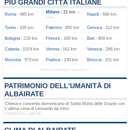
PIÙ GRANDI CITTÀ ITALIANE
Milano
: 21 km
più
Roma
: 485 km
Napoli
: 668 km
vicina
Torino
: 105 km
Palermo
: 892 km
Genova
: 112 km
Bologna
: 216 km
Firenze
: 260 km
Bari
: 800 km
Catania
: 1019 km
Verona
: 161 km
Venezia
: 266 km
Messina
: 973 km
Padova
: 230 km
Brescia
: 101 km
Distanza calcolata in "linea d'aria" !
PATRIMONIO DELL'UMANITÀ DI
ALBAIRATE
Chiesa e convento domenicano di Santa Maria delle Grazie con
L'ultima cena di Leonardo da Vinci
Patrimonio culturali