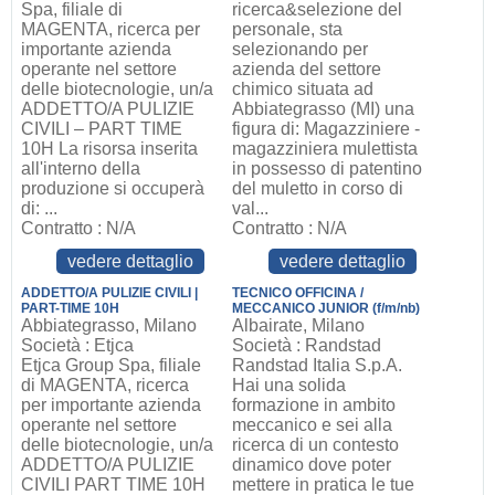
Spa, filiale di
ricerca&selezione del
MAGENTA, ricerca per
personale, sta
importante azienda
selezionando per
operante nel settore
azienda del settore
delle biotecnologie, un/a
chimico situata ad
ADDETTO/A PULIZIE
Abbiategrasso (MI) una
CIVILI – PART TIME
figura di: Magazziniere -
10H La risorsa inserita
magazziniera mulettista
all'interno della
in possesso di patentino
produzione si occuperà
del muletto in corso di
di: ...
val...
Contratto : N/A
Contratto : N/A
vedere dettaglio
vedere dettaglio
ADDETTO/A PULIZIE CIVILI |
TECNICO OFFICINA /
PART-TIME 10H
MECCANICO JUNIOR (f/m/nb)
Abbiategrasso, Milano
Albairate, Milano
Società : Etjca
Società : Randstad
Etjca Group Spa, filiale
Randstad Italia S.p.A.
di MAGENTA, ricerca
Hai una solida
per importante azienda
formazione in ambito
operante nel settore
meccanico e sei alla
delle biotecnologie, un/a
ricerca di un contesto
ADDETTO/A PULIZIE
dinamico dove poter
CIVILI PART TIME 10H
mettere in pratica le tue