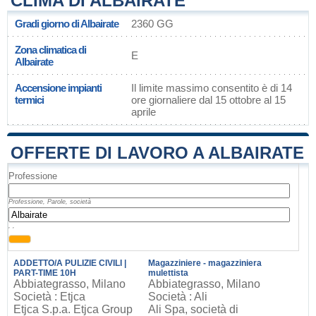
CLIMA DI ALBAIRATE
Gradi giorno di Albairate
2360 GG
Zona climatica di
E
Albairate
Accensione impianti
Il limite massimo consentito è di 14
termici
ore giornaliere dal 15 ottobre al 15
aprile
OFFERTE DI LAVORO A ALBAIRATE
Professione
Professione, Parole, società
, ,
ADDETTO/A PULIZIE CIVILI |
Magazziniere - magazziniera
PART-TIME 10H
mulettista
Abbiategrasso, Milano
Abbiategrasso, Milano
Società : Etjca
Società : Ali
Etjca S.p.a. Etjca Group
Ali Spa, società di