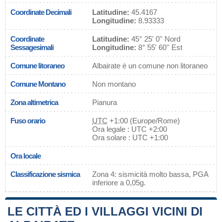
Coordinate Decimali
Latitudine:
45.4167
Longitudine:
8.93333
Coordinate
Latitudine:
45° 25' 0'' Nord
Sessagesimali
Longitudine:
8° 55' 60'' Est
Comune litoraneo
Albairate è un comune non litoraneo
Comune Montano
Non montano
Zona altimetrica
Pianura
Fuso orario
UTC
+1:00 (Europe/Rome)
Ora legale : UTC +2:00
Ora solare : UTC +1:00
Ora locale
Classificazione sismica
Zona 4: sismicità molto bassa, PGA
inferiore a 0,05g.
LE CITTÀ ED I VILLAGGI VICINI DI