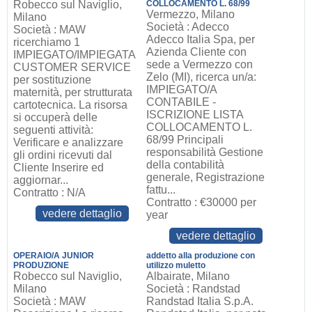
Robecco sul Naviglio,
COLLOCAMENTO L. 68/99
Vermezzo, Milano
Milano
Società : Adecco
Società : MAW
Adecco Italia Spa, per
ricerchiamo 1
Azienda Cliente con
IMPIEGATO/IMPIEGATA
sede a Vermezzo con
CUSTOMER SERVICE
Zelo (MI), ricerca un/a:
per sostituzione
IMPIEGATO/A
maternità, per strutturata
CONTABILE -
cartotecnica. La risorsa
ISCRIZIONE LISTA
si occuperà delle
COLLOCAMENTO L.
seguenti attività:
68/99 Principali
Verificare e analizzare
responsabilità Gestione
gli ordini ricevuti dal
della contabilità
Cliente Inserire ed
generale, Registrazione
aggiornar...
fattu...
Contratto : N/A
Contratto : €30000 per
vedere dettaglio
year
vedere dettaglio
OPERAIO/A JUNIOR
addetto alla produzione con
PRODUZIONE
utilizzo muletto
Robecco sul Naviglio,
Albairate, Milano
Milano
Società : Randstad
Società : MAW
Randstad Italia S.p.A.