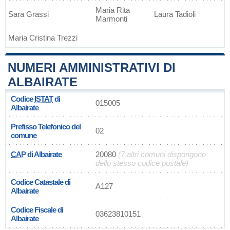
Maria Rita
Sara Grassi
Laura Tadioli
Marmonti
Maria Cristina Trezzi
NUMERI AMMINISTRATIVI DI
ALBAIRATE
Codice
ISTAT
di
015005
Albairate
Prefisso Telefonico del
02
comune
CAP
di Albairate
20080
(7 altri comuni dispongono
dello stesso codice postale)
Codice Catastale di
A127
Albairate
Codice Fiscale di
03623810151
Albairate