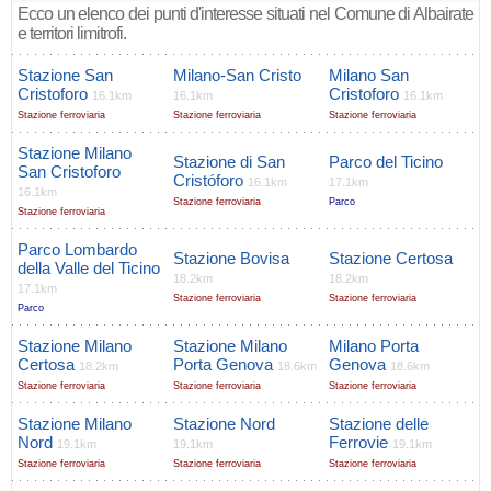
Ecco un elenco dei punti d'interesse situati nel Comune di Albairate
e territori limitrofi.
Stazione San
Milano-San Cristo
Milano San
Cristoforo
Cristoforo
16.1km
16.1km
16.1km
Stazione ferroviaria
Stazione ferroviaria
Stazione ferroviaria
Stazione Milano
Stazione di San
Parco del Ticino
San Cristoforo
Cristóforo
16.1km
17.1km
16.1km
Stazione ferroviaria
Parco
Stazione ferroviaria
Parco Lombardo
Stazione Bovisa
Stazione Certosa
della Valle del Ticino
18.2km
18.2km
17.1km
Stazione ferroviaria
Stazione ferroviaria
Parco
Stazione Milano
Stazione Milano
Milano Porta
Certosa
Porta Genova
Genova
18.2km
18.6km
18.6km
Stazione ferroviaria
Stazione ferroviaria
Stazione ferroviaria
Stazione Milano
Stazione Nord
Stazione delle
Nord
Ferrovie
19.1km
19.1km
19.1km
Stazione ferroviaria
Stazione ferroviaria
Stazione ferroviaria