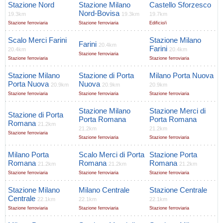
Stazione Nord
Stazione Milano
Castello Sforzesco
Nord-Bovisa
19.3km
19.3km
19.7km
Stazione ferroviaria
Stazione ferroviaria
Edificio/i
Scalo Merci Farini
Stazione Milano
Farini
20.4km
Farini
20.4km
20.4km
Stazione ferroviaria
Stazione ferroviaria
Stazione ferroviaria
Stazione Milano
Stazione di Porta
Milano Porta Nuova
Porta Nuova
Nuova
20.9km
20.9km
20.9km
Stazione ferroviaria
Stazione ferroviaria
Stazione ferroviaria
Stazione Milano
Stazione Merci di
Stazione di Porta
Porta Romana
Porta Romana
Romana
21.2km
21.2km
21.2km
Stazione ferroviaria
Stazione ferroviaria
Stazione ferroviaria
Milano Porta
Scalo Merci di Porta
Stazione Porta
Romana
Romana
Romana
21.2km
21.2km
21.2km
Stazione ferroviaria
Stazione ferroviaria
Stazione ferroviaria
Stazione Milano
Milano Centrale
Stazione Centrale
Centrale
22.1km
22.1km
22.1km
Stazione ferroviaria
Stazione ferroviaria
Stazione ferroviaria