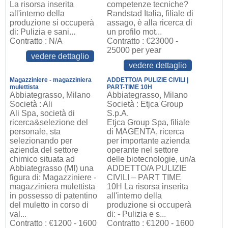
La risorsa inserita
competenze tecniche?
all'interno della
Randstad Italia, filiale di
produzione si occuperà
assago, è alla ricerca di
di: Pulizia e sani...
un profilo mot...
Contratto : N/A
Contratto : €23000 -
25000 per year
vedere dettaglio
vedere dettaglio
Magazziniere - magazziniera
ADDETTO/A PULIZIE CIVILI |
mulettista
PART-TIME 10H
Abbiategrasso, Milano
Abbiategrasso, Milano
Società : Ali
Società : Etjca Group
Ali Spa, società di
S.p.A.
ricerca&selezione del
Etjca Group Spa, filiale
personale, sta
di MAGENTA, ricerca
selezionando per
per importante azienda
azienda del settore
operante nel settore
chimico situata ad
delle biotecnologie, un/a
Abbiategrasso (MI) una
ADDETTO/A PULIZIE
figura di: Magazziniere -
CIVILI – PART TIME
magazziniera mulettista
10H La risorsa inserita
in possesso di patentino
all'interno della
del muletto in corso di
produzione si occuperà
val...
di: - Pulizia e s...
Contratto : €1200 - 1600
Contratto : €1200 - 1600