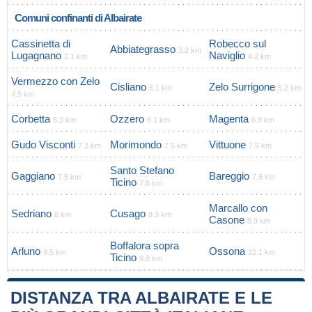
Comuni confinanti di Albairate
Cassinetta di
Robecco sul
Abbiategrasso
3.2 km
Lugagnano
Naviglio
2.1 km
4.2 km
Vermezzo con Zelo
Cisliano
Zelo Surrigone
5.1 km
5.2 km
4.5 km
Corbetta
Ozzero
Magenta
5.3 km
6.1 km
6.9 km
Gudo Visconti
Morimondo
Vittuone
7.3 km
7.5 km
7.5 km
Santo Stefano
Gaggiano
Bareggio
7.8 km
7.8 km
Ticino
7.8 km
Marcallo con
Sedriano
Cusago
8 km
8.3 km
Casone
8.9 km
Boffalora sopra
Arluno
Ossona
9.5 km
10.1 km
Ticino
9.8 km
DISTANZA TRA ALBAIRATE E LE