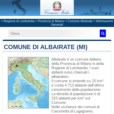
>
Regione di Lombardia
>
Provincia di Milano
>
Comune Albairate
> Informazioni
Generali
COMUNE DI ALBAIRATE (MI)
Albairate
è un comune italiano
della Provincia di Milano
in
della
Regione di Lombardia
. I suoi
abitanti sono chiamati i
albairatesi.
Il comune si estende su 15 km²
e conta 4 713 abitanti dall'ultimo
censimento della popolazione.
La densità di popolazione è di
315 abitanti per km² sul
Comune.
Nelle vicinanze dei comuni di
Cassinetta di Lugagnano
,