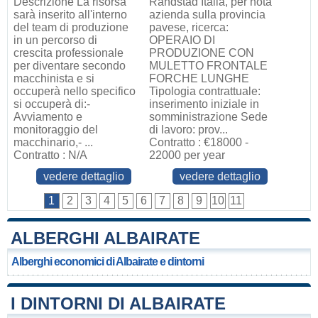
Descrizione La risorsa
Randstad Italia, per nota
sarà inserito all'interno
azienda sulla provincia
del team di produzione
pavese, ricerca:
in un percorso di
OPERAIO DI
crescita professionale
PRODUZIONE CON
per diventare secondo
MULETTO FRONTALE
macchinista e si
FORCHE LUNGHE
occuperà nello specifico
Tipologia contrattuale:
si occuperà di:-
inserimento iniziale in
Avviamento e
somministrazione Sede
monitoraggio del
di lavoro: prov...
macchinario,- ...
Contratto : €18000 -
Contratto : N/A
22000 per year
vedere dettaglio
vedere dettaglio
1
2
3
4
5
6
7
8
9
10
11
ALBERGHI ALBAIRATE
Alberghi economici di Albairate e dintorni
I DINTORNI DI ALBAIRATE