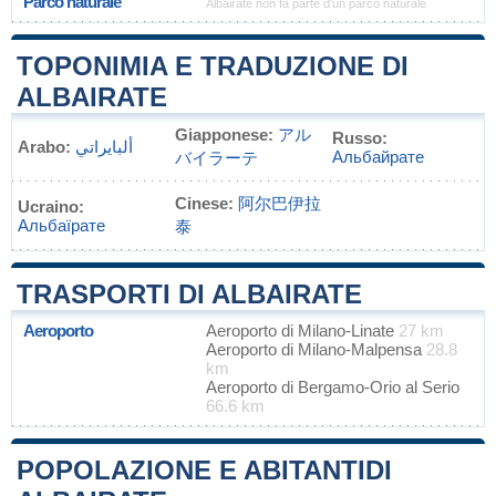
Parco naturale
Albairate non fa parte d'un parco naturale
TOPONIMIA E TRADUZIONE DI
ALBAIRATE
Giapponese:
アル
Russo:
Arabo:
ألبايراتي
Альбайрате
バイラーテ
Cinese:
阿尔巴伊拉
Ucraino:
Альбаїрате
泰
TRASPORTI DI ALBAIRATE
Aeroporto
Aeroporto di Milano-Linate
27 km
Aeroporto di Milano-Malpensa
28.8
km
Aeroporto di Bergamo-Orio al Serio
66.6 km
POPOLAZIONE E ABITANTIDI