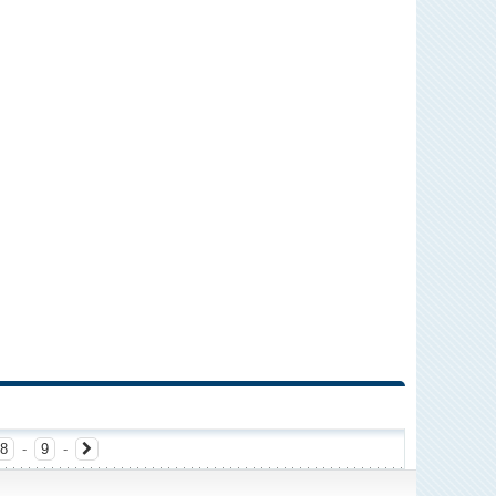
8
-
9
-