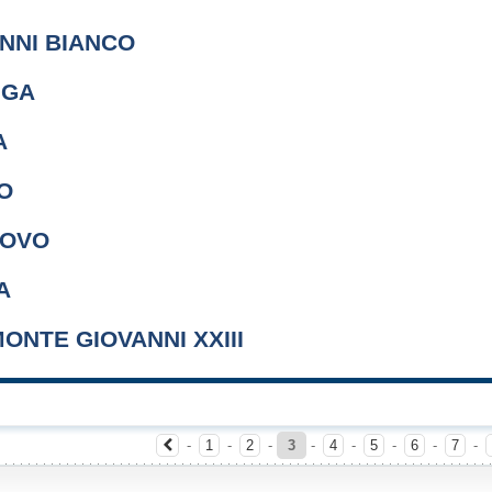
NNI BIANCO
NGA
A
O
UOVO
A
MONTE GIOVANNI XXIII
-
1
-
2
-
3
-
4
-
5
-
6
-
7
-