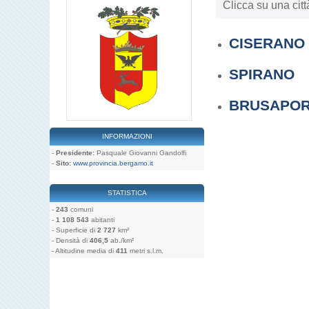
Clicca su una citt
CISERANO
SPIRANO
BRUSAPO
INFORMAZIONI
-
Presidente:
Pasquale Giovanni Gandolfi
-
Sito:
www.provincia.bergamo.it
STATISTICA
-
243
comuni
-
1 108 543
abitanti
- Superficie di
2 727
km²
- Densità di
406,5
ab./km²
- Altitudine media di
411
metri s.l.m.