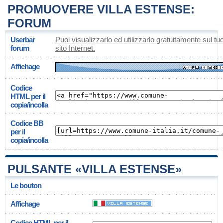
PROMUOVERE VILLA ESTENSE:
FORUM
Userbar
Puoi visualizzarlo ed utilizzarlo gratuitamente sul tu
forum
sito Internet.
Affichage
Codice
HTML per il
copia/incolla
Codice BB
per il
copia/incolla
PULSANTE «VILLA ESTENSE»
Le bouton
Affichage
Codice HTML per il