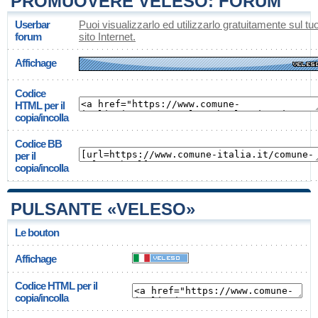
PROMUOVERE VELESO: FORUM
Userbar
Puoi visualizzarlo ed utilizzarlo gratuitamente sul tu
forum
sito Internet.
Affichage
Codice
HTML per il
copia/incolla
Codice BB
per il
copia/incolla
PULSANTE «VELESO»
Le bouton
Affichage
Codice HTML per il
copia/incolla