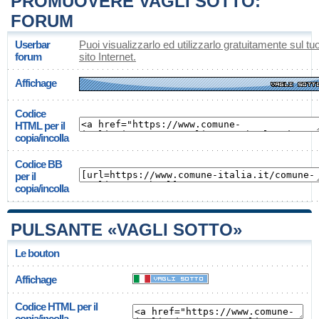
PROMUOVERE VAGLI SOTTO:
FORUM
Userbar
Puoi visualizzarlo ed utilizzarlo gratuitamente sul tu
forum
sito Internet.
Affichage
Codice
HTML per il
copia/incolla
Codice BB
per il
copia/incolla
PULSANTE «VAGLI SOTTO»
Le bouton
Affichage
Codice HTML per il
copia/incolla