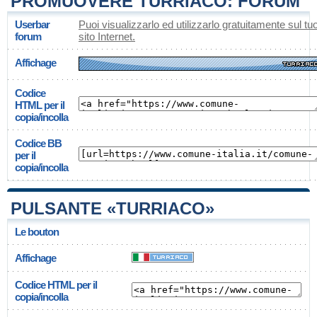
PROMUOVERE TURRIACO: FORUM
Userbar
Puoi visualizzarlo ed utilizzarlo gratuitamente sul tu
forum
sito Internet.
Affichage
Codice
HTML per il
copia/incolla
Codice BB
per il
copia/incolla
PULSANTE «TURRIACO»
Le bouton
Affichage
Codice HTML per il
copia/incolla