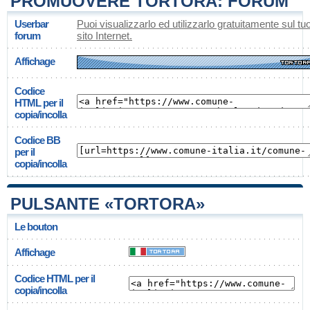
PROMUOVERE TORTORA: FORUM
Userbar
Puoi visualizzarlo ed utilizzarlo gratuitamente sul tu
forum
sito Internet.
Affichage
Codice
HTML per il
copia/incolla
Codice BB
per il
copia/incolla
PULSANTE «TORTORA»
Le bouton
Affichage
Codice HTML per il
copia/incolla