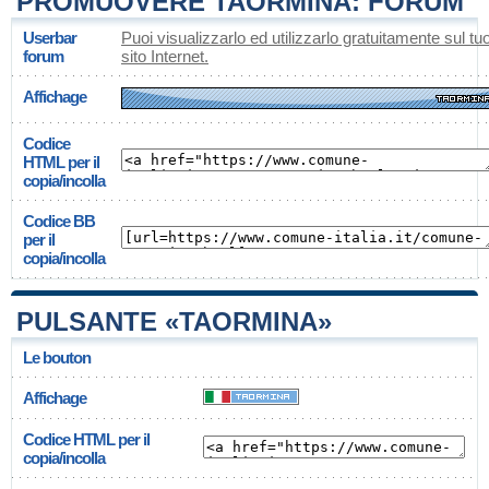
PROMUOVERE TAORMINA: FORUM
Userbar
Puoi visualizzarlo ed utilizzarlo gratuitamente sul tu
forum
sito Internet.
Affichage
Codice
HTML per il
copia/incolla
Codice BB
per il
copia/incolla
PULSANTE «TAORMINA»
Le bouton
Affichage
Codice HTML per il
copia/incolla