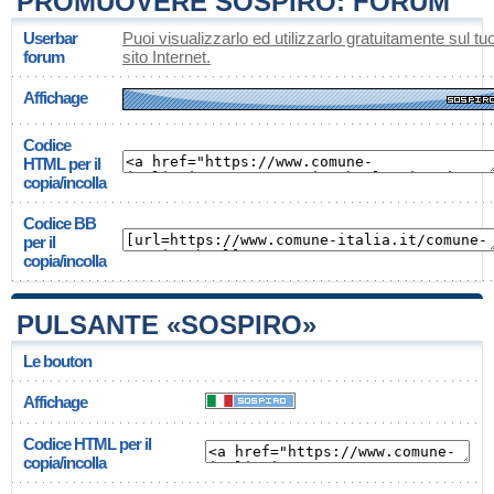
PROMUOVERE SOSPIRO: FORUM
Userbar
Puoi visualizzarlo ed utilizzarlo gratuitamente sul tu
forum
sito Internet.
Affichage
Codice
HTML per il
copia/incolla
Codice BB
per il
copia/incolla
PULSANTE «SOSPIRO»
Le bouton
Affichage
Codice HTML per il
copia/incolla