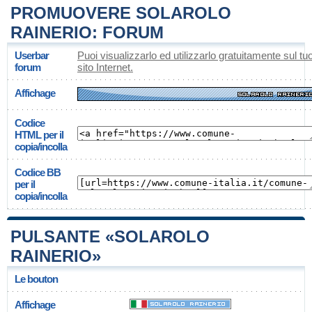
PROMUOVERE SOLAROLO
RAINERIO: FORUM
Userbar
Puoi visualizzarlo ed utilizzarlo gratuitamente sul tu
forum
sito Internet.
Affichage
Codice
HTML per il
copia/incolla
Codice BB
per il
copia/incolla
PULSANTE «SOLAROLO
RAINERIO»
Le bouton
Affichage