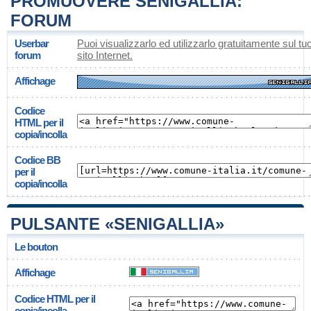
PROMUOVERE SENIGALLIA:
FORUM
Userbar
Puoi visualizzarlo ed utilizzarlo gratuitamente sul tu
forum
sito Internet.
Affichage
Codice
HTML per il
copia/incolla
Codice BB
per il
copia/incolla
PULSANTE «SENIGALLIA»
Le bouton
Affichage
Codice HTML per il
copia/incolla