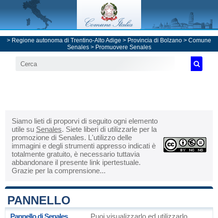
>
Regione autonoma di Trentino-Alto Adige
>
Provincia di Bolzano
>
Comune
Senales
> Promuovere Senales
Siamo lieti di proporvi di seguito ogni elemento
utile su
Senales
. Siete liberi di utilizzarle per la
promozione di Senales. L'utilizzo delle
immagini e degli strumenti appresso indicati è
totalmente gratuito, è necessario tuttavia
abbandonare il presente link ipertestuale.
Grazie per la comprensione...
PANNELLO
Pannello di Senales
Puoi visualizzarlo ed utilizzarlo