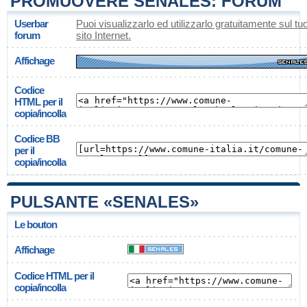
PROMUOVERE SENALES: FORUM
Userbar
Puoi visualizzarlo ed utilizzarlo gratuitamente sul tu
forum
sito Internet.
Affichage
Codice
HTML per il
copia/incolla
Codice BB
per il
copia/incolla
PULSANTE «SENALES»
Le bouton
Affichage
Codice HTML per il
copia/incolla