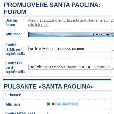
PROMUOVERE SANTA PAOLINA:
FORUM
Userbar
Puoi visualizzarlo ed utilizzarlo gratuitamente sul tu
forum
sito Internet.
Affichage
Codice
HTML per il
copia/incolla
Codice BB
per il
copia/incolla
PULSANTE «SANTA PAOLINA»
Le bouton
Affichage
Codice HTML per il