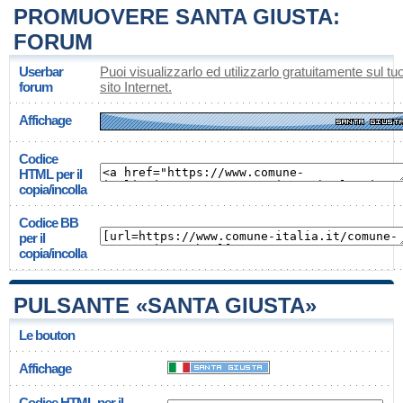
PROMUOVERE SANTA GIUSTA:
FORUM
Userbar
Puoi visualizzarlo ed utilizzarlo gratuitamente sul tu
forum
sito Internet.
Affichage
Codice
HTML per il
copia/incolla
Codice BB
per il
copia/incolla
PULSANTE «SANTA GIUSTA»
Le bouton
Affichage
Codice HTML per il