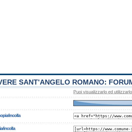
ERE SANT'ANGELO ROMANO: FORU
Puoi visualizzarlo ed utilizzarl
opia/incolla
a/incolla