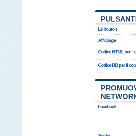
PULSANT
Le bouton
Affichage
Codice HTML per il c
Codice BB per il copi
PROMUOV
NETWOR
Facebook
Twitter