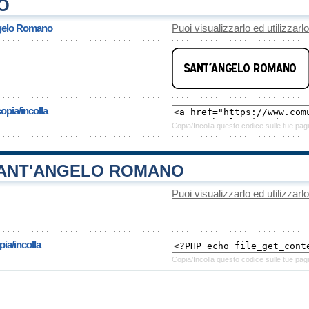
O
ngelo Romano
Puoi visualizzarlo ed utilizzarl
opia/incolla
Copia/Incolla questo codice sulle tue pagi
ANT'ANGELO ROMANO
Puoi visualizzarlo ed utilizzarl
ia/incolla
Copia/Incolla questo codice sulle tue pagi