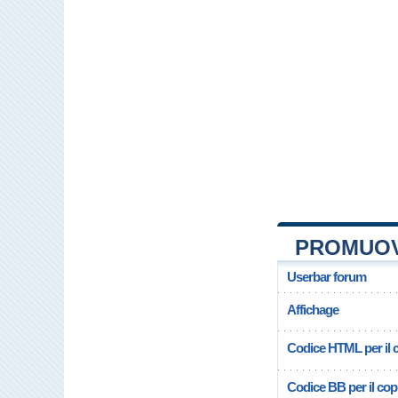
PROMUOV
Userbar forum
Affichage
Codice HTML per il c
Codice BB per il copi