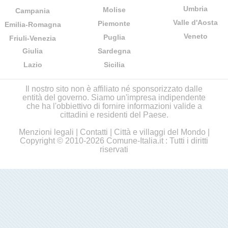
Umbria
Molise
Campania
Valle d'Aosta
Piemonte
Emilia-Romagna
Veneto
Puglia
Friuli-Venezia
Giulia
Sardegna
Lazio
Sicilia
Il nostro sito non è affiliato né sponsorizzato dalle
entità del governo. Siamo un'impresa indipendente
che ha l'obbiettivo di fornire informazioni valide a
cittadini e residenti del Paese.
Menzioni legali
|
Contatti
|
Città e villaggi del Mondo
|
Copyright © 2010-2026 Comune-Italia.it : Tutti i diritti
riservati