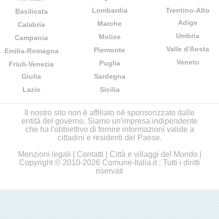
Lombardia
Trentino-Alto
Basilicata
Adige
Marche
Calabria
Umbria
Molise
Campania
Valle d'Aosta
Piemonte
Emilia-Romagna
Veneto
Puglia
Friuli-Venezia
Giulia
Sardegna
Lazio
Sicilia
Il nostro sito non è affiliato né sponsorizzato dalle
entità del governo. Siamo un'impresa indipendente
che ha l'obbiettivo di fornire informazioni valide a
cittadini e residenti del Paese.
Menzioni legali
|
Contatti
|
Città e villaggi del Mondo
|
Copyright © 2010-2026 Comune-Italia.it : Tutti i diritti
riservati