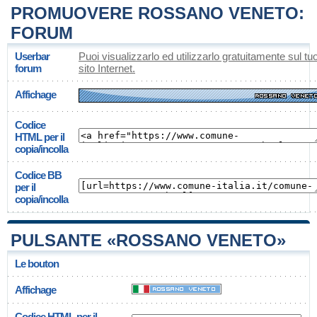
PROMUOVERE ROSSANO VENETO:
FORUM
Userbar
Puoi visualizzarlo ed utilizzarlo gratuitamente sul tu
forum
sito Internet.
Affichage
Codice
HTML per il
copia/incolla
Codice BB
per il
copia/incolla
PULSANTE «ROSSANO VENETO»
Le bouton
Affichage
Codice HTML per il