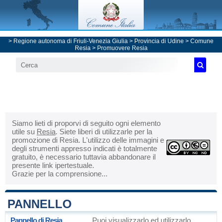
>
Regione autonoma di Friuli-Venezia Giulia
>
Provincia di Udine
>
Comune
Resia
> Promuovere Resia
Siamo lieti di proporvi di seguito ogni elemento
utile su
Resia
. Siete liberi di utilizzarle per la
promozione di Resia. L'utilizzo delle immagini e
degli strumenti appresso indicati è totalmente
gratuito, è necessario tuttavia abbandonare il
presente link ipertestuale.
Grazie per la comprensione...
PANNELLO
Pannello di Resia
Puoi visualizzarlo ed utilizzarlo