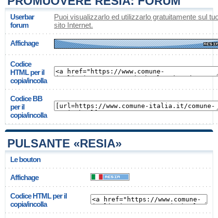
PROMUOVERE RESIA: FORUM
Userbar
Puoi visualizzarlo ed utilizzarlo gratuitamente sul tu
forum
sito Internet.
Affichage
Codice
HTML per il
copia/incolla
Codice BB
per il
copia/incolla
PULSANTE «RESIA»
Le bouton
Affichage
Codice HTML per il
copia/incolla