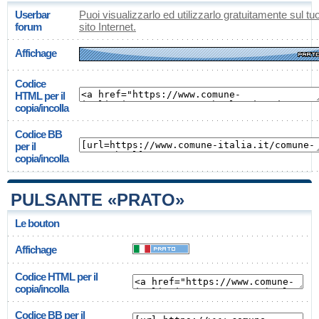
Userbar
Puoi visualizzarlo ed utilizzarlo gratuitamente sul tu
forum
sito Internet.
Affichage
Codice
HTML per il
copia/incolla
Codice BB
per il
copia/incolla
PULSANTE «PRATO»
Le bouton
Affichage
Codice HTML per il
copia/incolla
Codice BB per il