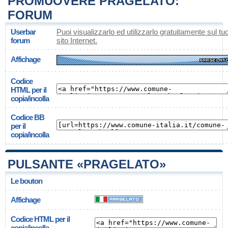
PROMUOVERE PRAGELATO:
FORUM
Userbar
Puoi visualizzarlo ed utilizzarlo gratuitamente sul tu
forum
sito Internet.
Affichage
Codice
HTML per il
copia/incolla
Codice BB
per il
copia/incolla
PULSANTE «PRAGELATO»
Le bouton
Affichage
Codice HTML per il
copia/incolla