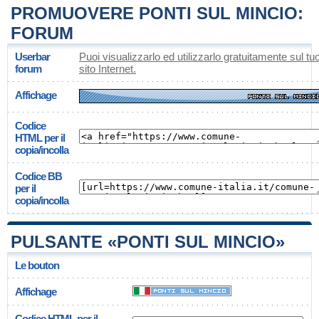
PROMUOVERE PONTI SUL MINCIO:
FORUM
Userbar
Puoi visualizzarlo ed utilizzarlo gratuitamente sul tu
forum
sito Internet.
Affichage
Codice
HTML per il
copia/incolla
Codice BB
per il
copia/incolla
PULSANTE «PONTI SUL MINCIO»
Le bouton
Affichage
Codice HTML per il