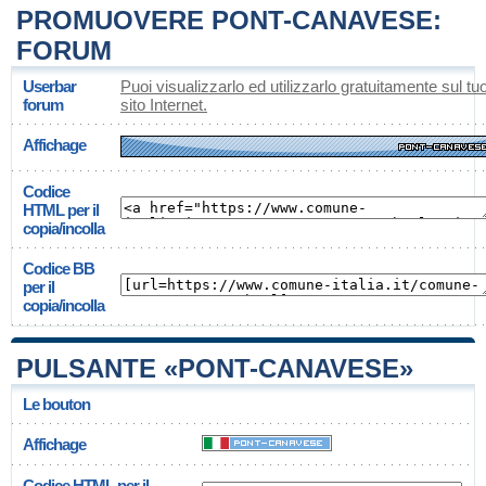
PROMUOVERE PONT-CANAVESE:
FORUM
Userbar
Puoi visualizzarlo ed utilizzarlo gratuitamente sul tu
forum
sito Internet.
Affichage
Codice
HTML per il
copia/incolla
Codice BB
per il
copia/incolla
PULSANTE «PONT-CANAVESE»
Le bouton
Affichage
Codice HTML per il