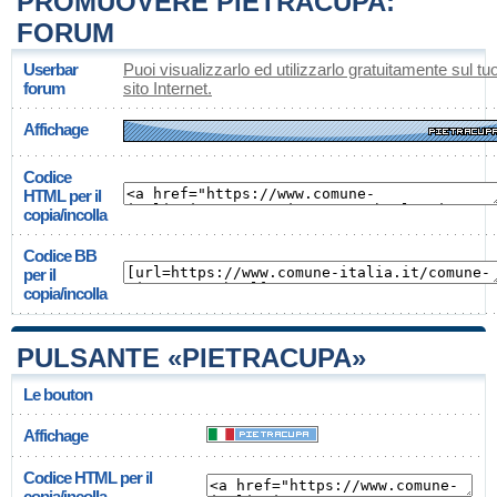
PROMUOVERE PIETRACUPA:
FORUM
Userbar
Puoi visualizzarlo ed utilizzarlo gratuitamente sul tu
forum
sito Internet.
Affichage
Codice
HTML per il
copia/incolla
Codice BB
per il
copia/incolla
PULSANTE «PIETRACUPA»
Le bouton
Affichage
Codice HTML per il
copia/incolla