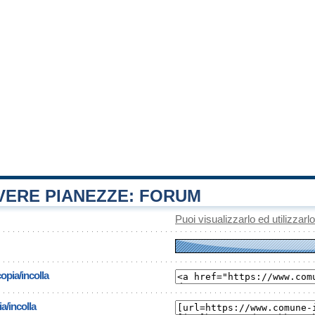
ERE PIANEZZE: FORUM
Puoi visualizzarlo ed utilizzarl
opia/incolla
a/incolla