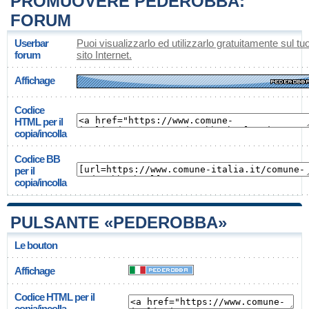
PROMUOVERE PEDEROBBA:
FORUM
Userbar
Puoi visualizzarlo ed utilizzarlo gratuitamente sul tu
forum
sito Internet.
Affichage
Codice
HTML per il
copia/incolla
Codice BB
per il
copia/incolla
PULSANTE «PEDEROBBA»
Le bouton
Affichage
Codice HTML per il
copia/incolla