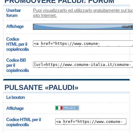
PROMUOVERE PALUDI: FORUM
Userbar
Puoi visualizzarlo ed utilizzarlo gratuitamente sul tu
forum
sito Internet.
Affichage
Codice
HTML per il
copia/incolla
Codice BB
per il
copia/incolla
PULSANTE «PALUDI»
Le bouton
Affichage
Codice HTML per il
copia/incolla