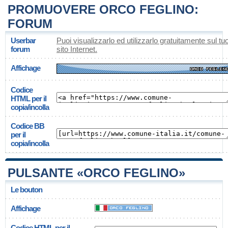
PROMUOVERE ORCO FEGLINO:
FORUM
Userbar
Puoi visualizzarlo ed utilizzarlo gratuitamente sul tu
forum
sito Internet.
Affichage
Codice
HTML per il
copia/incolla
Codice BB
per il
copia/incolla
PULSANTE «ORCO FEGLINO»
Le bouton
Affichage
Codice HTML per il