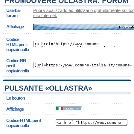
PROMUOVERE OLLASTRA: FORUM
Userbar
Puoi visualizzarlo ed utilizzarlo gratuitamente sul tu
forum
sito Internet.
Affichage
Codice
HTML per il
copia/incolla
Codice BB
per il
copia/incolla
PULSANTE «OLLASTRA»
Le bouton
Affichage
Codice HTML per il
copia/incolla