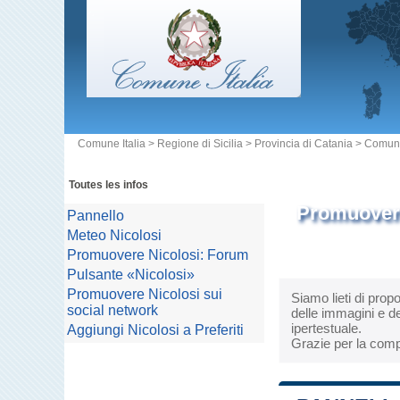
Comune Italia
>
Regione di Sicilia
>
Provincia di Catania
>
Comune
Toutes les infos
Promuovere
Pannello
Meteo Nicolosi
Promuovere Nicolosi: Forum
Pulsante «Nicolosi»
Promuovere Nicolosi sui
Siamo lieti di prop
social network
delle immagini e de
ipertestuale.
Aggiungi Nicolosi a Preferiti
Grazie per la comp