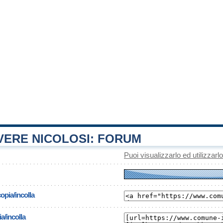
ERE NICOLOSI: FORUM
Puoi visualizzarlo ed utilizzarl
opia/incolla
a/incolla