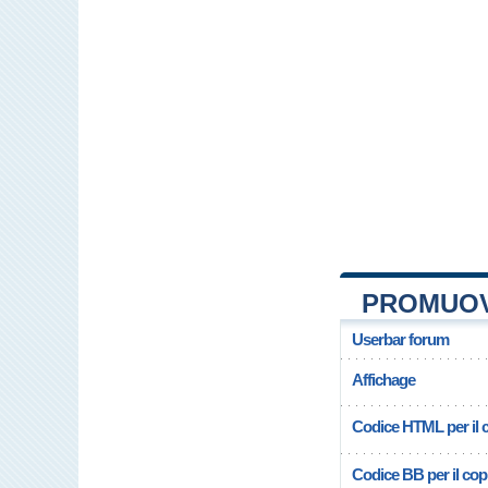
PROMUOV
Userbar forum
Affichage
Codice HTML per il c
Codice BB per il copi