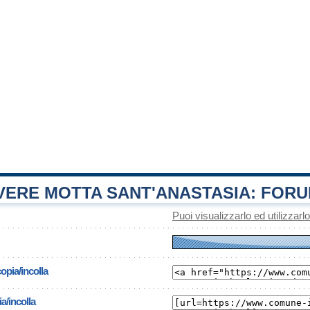
ERE MOTTA SANT'ANASTASIA: FOR
Puoi visualizzarlo ed utilizzarl
opia/incolla
a/incolla