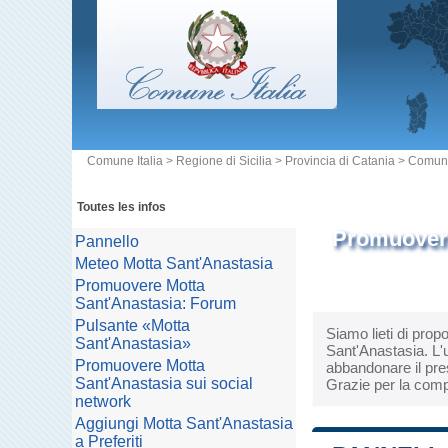
Comune Italia
>
Regione di Sicilia
>
Provincia di Catania
>
Comune
Toutes les infos
Promuovere
Pannello
Meteo Motta Sant'Anastasia
Promuovere Motta
Sant'Anastasia: Forum
Pulsante «Motta
Siamo lieti di prop
Sant'Anastasia»
Sant'Anastasia. L'u
Promuovere Motta
abbandonare il pres
Sant'Anastasia sui social
Grazie per la comp
network
Aggiungi Motta Sant'Anastasia
a Preferiti