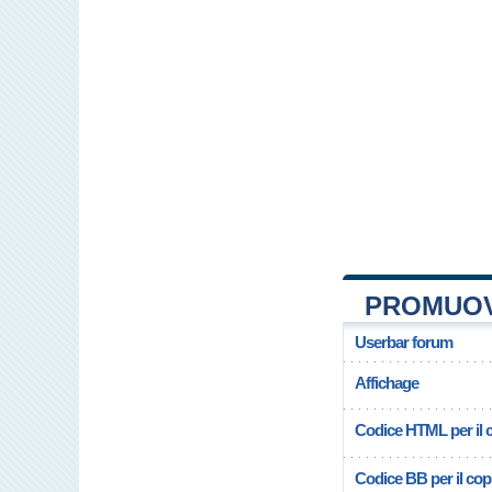
PROMUOV
Userbar forum
Affichage
Codice HTML per il c
Codice BB per il copi