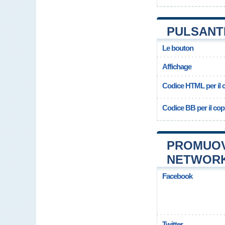
PULSANT
Le bouton
Affichage
Codice HTML per il c
Codice BB per il copi
PROMUOV
NETWOR
Facebook
Twitter