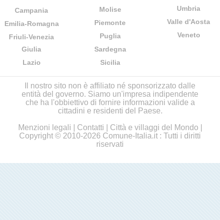
Umbria
Molise
Campania
Valle d'Aosta
Piemonte
Emilia-Romagna
Veneto
Puglia
Friuli-Venezia
Giulia
Sardegna
Lazio
Sicilia
Il nostro sito non è affiliato né sponsorizzato dalle
entità del governo. Siamo un'impresa indipendente
che ha l'obbiettivo di fornire informazioni valide a
cittadini e residenti del Paese.
Menzioni legali
|
Contatti
|
Città e villaggi del Mondo
|
Copyright © 2010-2026 Comune-Italia.it : Tutti i diritti
riservati