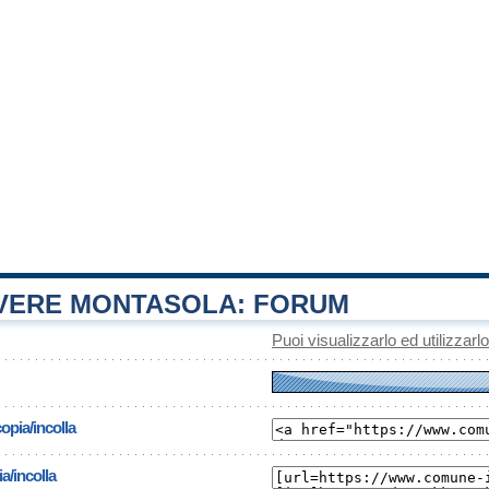
ERE MONTASOLA: FORUM
Puoi visualizzarlo ed utilizzarl
opia/incolla
a/incolla