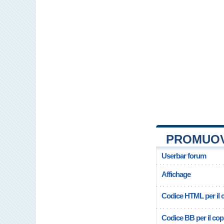
PROMUOV
Userbar forum
Affichage
Codice HTML per il c
Codice BB per il copi