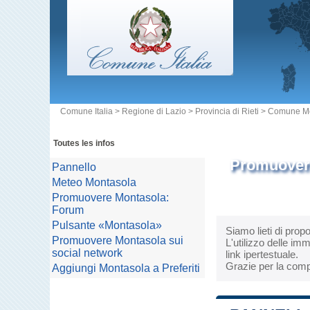
Comune Italia
>
Regione di Lazio
>
Provincia di Rieti
>
Comune Mo
Toutes les infos
Promuovere
Pannello
Meteo Montasola
Promuovere Montasola:
Forum
Pulsante «Montasola»
Siamo lieti di prop
Promuovere Montasola sui
L'utilizzo delle im
social network
link ipertestuale.
Grazie per la comp
Aggiungi Montasola a Preferiti