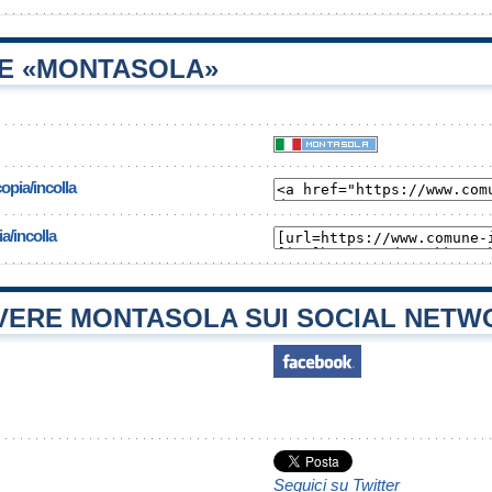
E «MONTASOLA»
opia/incolla
a/incolla
ERE MONTASOLA SUI SOCIAL NETW
Seguici su Twitter