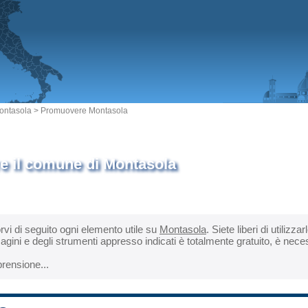
ntasola
> Promuovere Montasola
 il comune di Montasola
orvi di seguito ogni elemento utile su
Montasola
. Siete liberi di utiliz
magini e degli strumenti appresso indicati è totalmente gratuito, è nec
rensione...