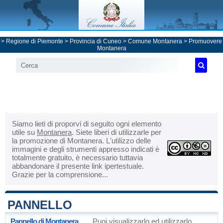
>
Regione di Piemonte
>
Provincia di Cuneo
>
Comune Montanera
> Promuovere
Montanera
Siamo lieti di proporvi di seguito ogni elemento
utile su
Montanera
. Siete liberi di utilizzarle per
la promozione di Montanera. L'utilizzo delle
immagini e degli strumenti appresso indicati è
totalmente gratuito, è necessario tuttavia
abbandonare il presente link ipertestuale.
Grazie per la comprensione...
PANNELLO
Pannello di Montanera
Puoi visualizzarlo ed utilizzarlo