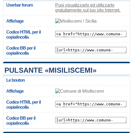
Userbar forum
Puoi visualizzarlo ed utilizzarlo
gratuitamente sul tuo sito Internet.
Affichage
Codice HTML per il
copia/incolla
Codice BB per il
copia/incolla
PULSANTE «MISILISCEMI»
Le bouton
Affichage
Codice HTML per il
copia/incolla
Codice BB per il
copia/incolla