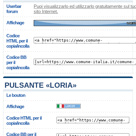
Userbar
Puoi visualizzarlo ed utilizzarlo gratuitamente sul tu
forum
sito Internet.
Affichage
Codice
HTML per il
copia/incolla
Codice BB
per il
copia/incolla
PULSANTE «LORIA»
Le bouton
Affichage
Codice HTML per il
copia/incolla
Codice BB per il