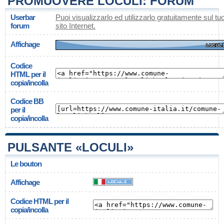
PROMUOVERE LOCULI: FORUM
Userbar
Puoi visualizzarlo ed utilizzarlo gratuitamente sul tu
forum
sito Internet.
Affichage
Codice
HTML per il
copia/incolla
Codice BB
per il
copia/incolla
PULSANTE «LOCULI»
Le bouton
Affichage
Codice HTML per il
copia/incolla